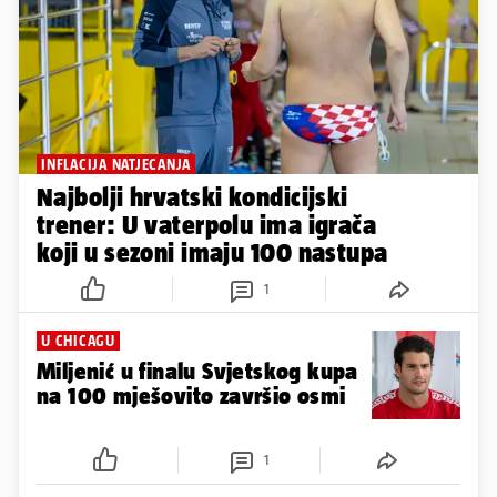
INFLACIJA NATJECANJA
Najbolji hrvatski kondicijski
trener: U vaterpolu ima igrača
koji u sezoni imaju 100 nastupa
1
U CHICAGU
Miljenić u finalu Svjetskog kupa
na 100 mješovito završio osmi
1