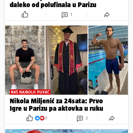
daleko od polufinala u Parizu
1
NAŠ NAJBOLJI PLIVAČ
Nikola Miljenić za 24sata: Prvo
Igre u Parizu pa aktovka u ruku
3
2