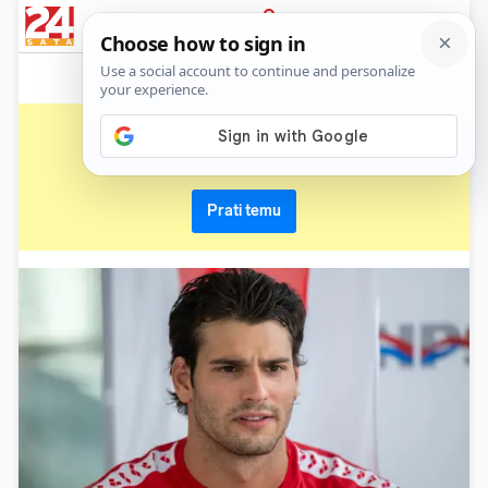
News
Show
Sport
Life&style
Video
Express
PRIJAVA
nikola miljenić
Primaj sve nove vijesti o temi i budi u tijeku
Prati temu