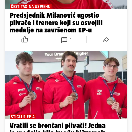
ČESTITAO NA USPJEHU
Predsjednik Milanović ugostio
plivače i trenere koji su osvojili
medalje na završenom EP-u
1
STIGLI S EP-A
Vratili se brončani plivači! Jedna