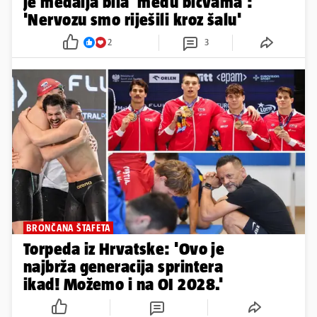
je medalja bila 'među bičvama':
'Nervozu smo riješili kroz šalu'
2
3
BRONČANA ŠTAFETA
Torpeda iz Hrvatske: 'Ovo je
najbrža generacija sprintera
ikad! Možemo i na OI 2028.'