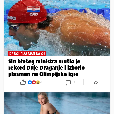
DRUGI PLASMAN NA OI
Sin bivšeg ministra srušio je
rekord Duje Draganje i izborio
plasman na Olimpijske igre
6
3