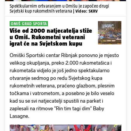
Spektkularnim ortvaranjem u Omišu je započeo drugi
Svjetski kup rukometnih veterana
| Video: SKRV
OMIŠ GRAD SPORTA
Više od 2000 natjecatelja stiže
u Omiš. Rukometni veterani
igrat će na Svjetskom kupu
Omiški Sportski centar Ribnjak ponovno je mjesto
velikog okupljanja, preko 2.000 rukometašica i
rukometaša vidjelo je još jedno spektakularno
otvaranje sedmog po redu Svjetskog kupa
rukometnih veterana, praćeno glazbom, plesnim
točkama i vatrometom, a posebno je bilo veselo
kad su se svi natjecatelji spustili na parket i
zaplesali na ritmove "Rin tim tagi dim" Baby
Lasagne.