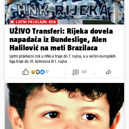
LJETNI PRIJELAZNI ROK
UŽIVO Transferi: Rijeka dovela
napadača iz Bundeslige, Alen
Halilović na meti Brazilaca
Ljetni prijelazni rok u HNL-u traje do 7. rujna, a u većini europskih
liga traje do 31. kolovoza ili 1. rujna
77
337