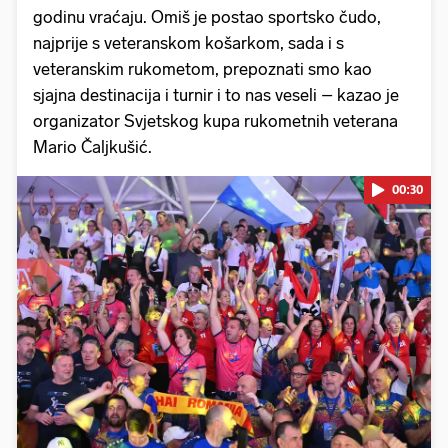
godinu vraćaju. Omiš je postao sportsko čudo,
najprije s veteranskom košarkom, sada i s
veteranskim rukometom, prepoznati smo kao
sjajna destinacija i turnir i to nas veseli – kazao je
organizator Svjetskog kupa rukometnih veterana
Mario Čaljkušić.
00:30
Pokretanje videa...