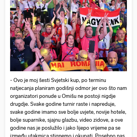
- Ovo je moj šesti Svjetski kup, po terminu
natjecanja planiram godišnji odmor jer ovo što nam
organizatori ponude u Omišu ne postoji nigdje
drugdje. Svake godine turnir raste i napreduje,
svake godine imamo sve bolje uvjete, novije hotele,
bolje suparnike, sjajnu glazbu, video zidove, a ove
godine nas je poslužilo i jako lijepo vrijeme pa se
između utakmica stignemo i okupati. Posebno nas