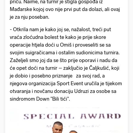
priču. Naime, na turnir je stigla gospođa iz
Mađarske kojoj ovo nije prvi put da dolazi, ali ovaj
je za nju poseban.
- Otkrila nam je kako joj se, nažalost, treći put
vraća zloćudna bolest te kako je prije skore
operacije htjela doći u Omiš i proveseliti se sa
svojim suigračicama i ostalim sudionicima turnira.
Zaželjeli smo joj da se što prije oporavi i nadu da
će opet doći na turnir – zaključio je Čaljkušić, koji
je dobio i posebno priznanje za svoj rad, a
njegova organizacija Sport Event uručila je tijekom
otvaranja i novčanu donaciju Udruzi za osobe sa
sindromom Down "Bili tići".