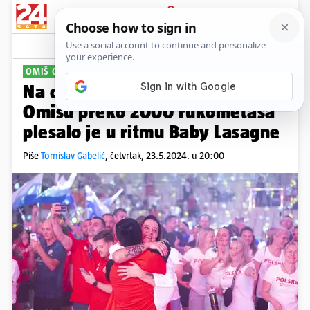
PRIJAVA
Sport
Komentari
0
OMIŠ GRAD SPORTA
Na otvaranju Svjetskog kupa u
Omišu preko 2000 rukometaša
plesalo je u ritmu Baby Lasagne
Piše
Tomislav Gabelić
,
četvrtak, 23.5.2024. u 20:00