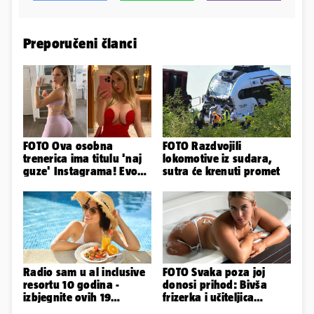
Preporučeni članci
FOTO Ova osobna
FOTO Razdvojili
trenerica ima titulu 'naj
lokomotive iz sudara,
guze' Instagrama! Evo
sutra će krenuti promet
koliko naplaćuje po
satu...
Radio sam u al inclusive
FOTO Svaka poza joj
resortu 10 godina -
donosi prihod: Bivša
izbjegnite ovih 19
frizerka i učiteljica
grešaka i olakšajte si
oblinama je zapalila