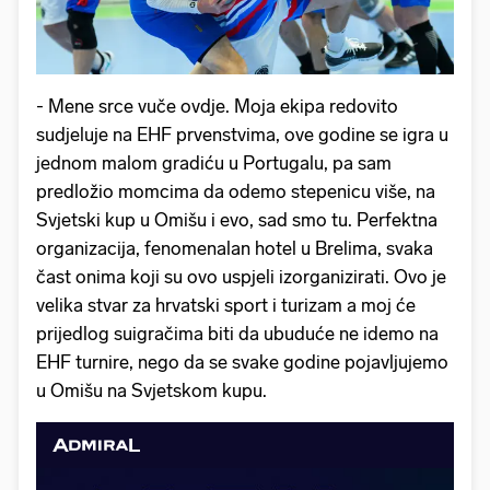
- Mene srce vuče ovdje. Moja ekipa redovito
sudjeluje na EHF prvenstvima, ove godine se igra u
jednom malom gradiću u Portugalu, pa sam
predložio momcima da odemo stepenicu više, na
Svjetski kup u Omišu i evo, sad smo tu. Perfektna
organizacija, fenomenalan hotel u Brelima, svaka
čast onima koji su ovo uspjeli izorganizirati. Ovo je
velika stvar za hrvatski sport i turizam a moj će
prijedlog suigračima biti da ubuduće ne idemo na
EHF turnire, nego da se svake godine pojavljujemo
u Omišu na Svjetskom kupu.