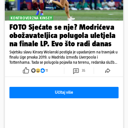
KONTROVERZNA KINSEY
FOTO Sjećate se nje? Modrićeva
obožavateljica polugola uletjela
na finale LP. Evo što radi danas
Svjetsku slavu Kinsey Wolanski postigla je upadanjem na travnjak u
finalu Lige prvaka 2019. u Madridu između Liverpoola i
Tottenhama. Tada se polugola pojavila na terenu, redarska služba
ju je lovila po travnjaku, a njezine fotografije obišle su svijet.
11
35
Učitaj više