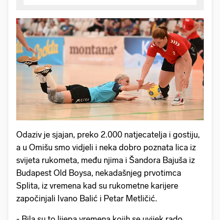
Odaziv je sjajan, preko 2.000 natjecatelja i gostiju,
a u Omišu smo vidjeli i neka dobro poznata lica iz
svijeta rukometa, među njima i Šandora Bajuša iz
Budapest Old Boysa, nekadašnjeg prvotimca
Splita, iz vremena kad su rukometne karijere
započinjali Ivano Balić i Petar Metličić.
- Bila su to lijepa vremena kojih se uvijek rado