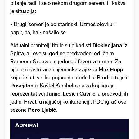
pitanje radi li se o nekom drugom serveru ili kakva
je situacija:
- Drugi 'server' je po starinski. Uzmeš olovku i
papir, ha, ha - našalio se.
Aktualni branitelji titule su pikadisti
Dioklecijana
iz
Splita, a i ove su godine predvođeni odličnim
Romeom Grbavcem jedni od favorita turnira. Za
njih je registrirana i njemačka zvijezda Max
Hopp
koja će biti veliko pojačanje dođe li u Brod, a tu je i
Posejdon
iz Kaštel Kambelovca za koji igraju
reprezentativci
Janjić
,
Lešić
i
Cavrić
, a predvodi ih
jedini Hrvat u najjačoj konkurenciji, PDC igrač ove
sezone
Pero Ljubić
.