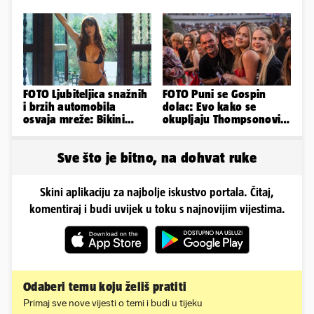
poslije i kako izgleda?
FOTO Ljubiteljica snažnih
FOTO Puni se Gospin
i brzih automobila
dolac: Evo kako se
osvaja mreže: Bikini
okupljaju Thompsonovi
spaja s konjskim
obožavatelji u Imotskom
snagama
Sve što je bitno, na dohvat ruke
Skini aplikaciju za najbolje iskustvo portala. Čitaj,
komentiraj i budi uvijek u toku s najnovijim vijestima.
Odaberi temu koju želiš pratiti
Primaj sve nove vijesti o temi i budi u tijeku