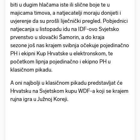
biti u dugim hlačama iste ili slične boje te u
majicama timova, a natjecatelji moraju donijeti i
uvjerenje da su prošli liječnički pregled. Pobjednici
natjecanja u listopadu idu na IDF-ovo Svjetsko
prvenstvo u slovački Šamorin, a do kraja
sezone još nas krajem svibnja očekuje pojedinačno
PH i ekipni Kup Hrvatske u elektronskom, te
početkom lipnja pojedinačno i ekipno PH u
klasičnom pikadu.
A oni najbolji u klasičnom pikadu predstavljat će
Hrvatsku na Svjetskom kupu WDF-a koji se krajem
rujna igra u Južnoj Koreji.