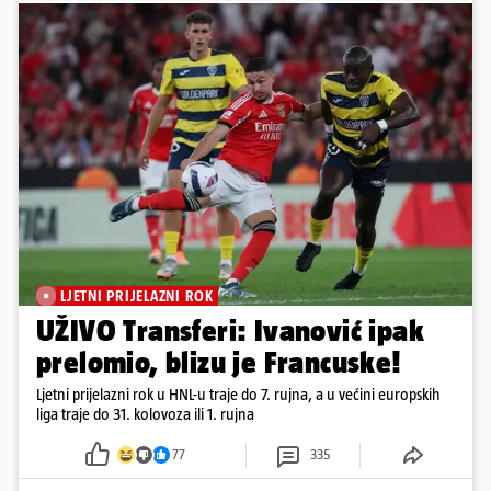
LJETNI PRIJELAZNI ROK
UŽIVO Transferi: Ivanović ipak
prelomio, blizu je Francuske!
Ljetni prijelazni rok u HNL-u traje do 7. rujna, a u većini europskih
liga traje do 31. kolovoza ili 1. rujna
77
335