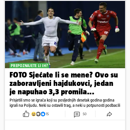
PREPOZNAJETE LI IH?
FOTO Sjećate li se mene? Ovo su
zaboravljeni hajdukovci, jedan
je napuhao 3,3 promila...
Prisjetili smo se igrača koji su posljednjih desetak godina godina
igrali na Poljudu. Neki su ostavili trag, a neki u potpunosti podbacili
15
50