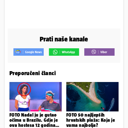
Prati naše kanale
Preporučeni članci
FOTO Nadal ju je gutao
FOTO 50 najljepših
očima u Brazilu. Gdje je
hrvatskih plaža: Koja je
ova hostesa 12 godina
vama najbolja?