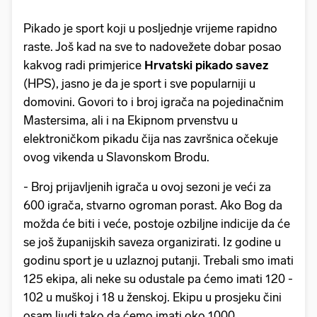
Pikado je sport koji u posljednje vrijeme rapidno
raste. Još kad na sve to nadovežete dobar posao
kakvog radi primjerice
Hrvatski pikado savez
(HPS), jasno je da je sport i sve popularniji u
domovini. Govori to i broj igrača na pojedinačnim
Mastersima, ali i na Ekipnom prvenstvu u
elektroničkom pikadu čija nas završnica očekuje
ovog vikenda u Slavonskom Brodu.
- Broj prijavljenih igrača u ovoj sezoni je veći za
600 igrača, stvarno ogroman porast. Ako Bog da
možda će biti i veće, postoje ozbiljne indicije da će
se još županijskih saveza organizirati. Iz godine u
godinu sport je u uzlaznoj putanji. Trebali smo imati
125 ekipa, ali neke su odustale pa ćemo imati 120 -
102 u muškoj i 18 u ženskoj. Ekipu u prosjeku čini
osam ljudi tako da ćemo imati oko 1000