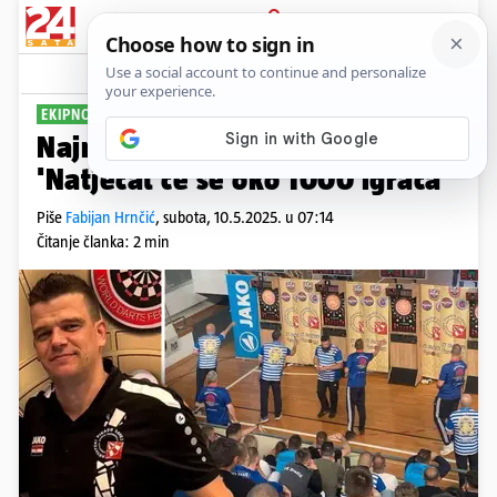
PRIJAVA
Sport
Komentari
0
EKIPNO PH U PIKADU
Najmasovnije natjecanje dosad:
'Natjecat će se oko 1000 igrača'
Piše
Fabijan Hrnčić
,
subota, 10.5.2025. u 07:14
Čitanje članka: 2 min