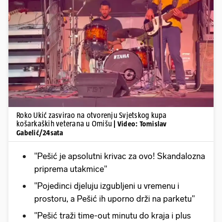
Pokretanje videa...
Roko Ukić zasvirao na otvorenju Svjetskog kupa
košarkaških veterana u Omišu
| Video: Tomislav
Gabelić/24sata
"Pešić je apsolutni krivac za ovo! Skandalozna
priprema utakmice"
"Pojedinci djeluju izgubljeni u vremenu i
prostoru, a Pešić ih uporno drži na parketu"
"Pešić traži time-out minutu do kraja i plus