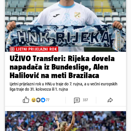
LJETNI PRIJELAZNI ROK
UŽIVO Transferi: Rijeka dovela
napadača iz Bundeslige, Alen
Halilović na meti Brazilaca
Ljetni prijelazni rok u HNL-u traje do 7. rujna, a u većini europskih
liga traje do 31. kolovoza ili 1. rujna
77
337