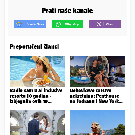
Prati naše kanale
Preporučeni članci
Radio sam u al inclusive
Đokovićevo carstvo
resortu 10 godina -
nekretnina: Penthouse
izbjegnite ovih 19
na Jadranu i New Yorku,
grešaka i olakšajte si
španjolska vila, hoteli...
odmor