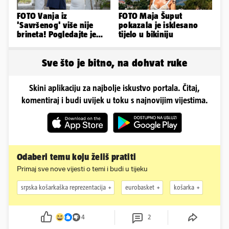
FOTO Vanja iz
FOTO Maja Šuput
'Savršenog' više nije
pokazala je isklesano
brineta! Pogledajte je
tijelo u bikiniju
sad
Sve što je bitno, na dohvat ruke
Skini aplikaciju za najbolje iskustvo portala. Čitaj,
komentiraj i budi uvijek u toku s najnovijim vijestima.
Odaberi temu koju želiš pratiti
Primaj sve nove vijesti o temi i budi u tijeku
srpska košarkaška reprezentacija
eurobasket
košarka
4
2