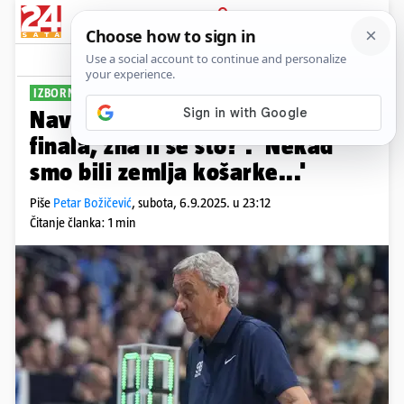
PRIJAVA
Sport
Komentari
2
IZBORNIK NA UDARU
Navijači Srbije: 'Kad je termin
finala, zna li se što?'. 'Nekad
smo bili zemlja košarke...'
Piše
Petar Božičević
,
subota, 6.9.2025. u 23:12
Čitanje članka: 1 min