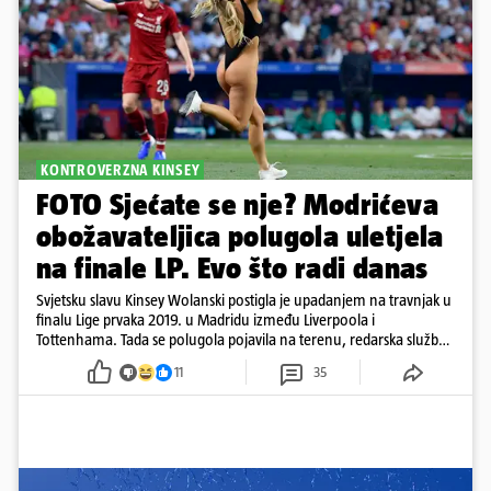
KONTROVERZNA KINSEY
FOTO Sjećate se nje? Modrićeva
obožavateljica polugola uletjela
na finale LP. Evo što radi danas
Svjetsku slavu Kinsey Wolanski postigla je upadanjem na travnjak u
finalu Lige prvaka 2019. u Madridu između Liverpoola i
Tottenhama. Tada se polugola pojavila na terenu, redarska služba
ju je lovila po travnjaku, a njezine fotografije obišle su svijet.
11
35