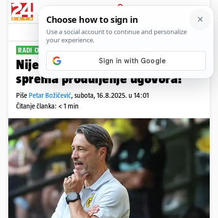
PRIJAVA
Sport
Komentari
1
RADI ODLIČAN POSAO
Nijemci: 'Niki Kovaču Borussia
sprema produljenje ugovora!'
Piše
Petar Božičević
,
subota, 16.8.2025. u 14:01
Čitanje članka: < 1 min