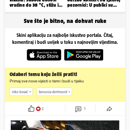
vrućine do 38 °C, stižu i
pozornici: U publici su
grmljavinski pljuskovi
bili Mateša i Blanka
Sve što je bitno, na dohvat ruke
Skini aplikaciju za najbolje iskustvo portala. Čitaj,
komentiraj i budi uvijek u toku s najnovijim vijestima.
Odaberi temu koju želiš pratiti
Primaj sve nove vijesti o temi i budi u tijeku
niko kovač
borussia dortmund
2
1