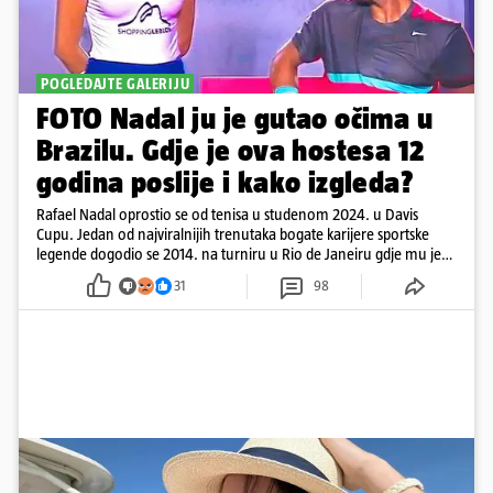
POGLEDAJTE GALERIJU
FOTO Nadal ju je gutao očima u
Brazilu. Gdje je ova hostesa 12
godina poslije i kako izgleda?
Rafael Nadal oprostio se od tenisa u studenom 2024. u Davis
Cupu. Jedan od najviralnijih trenutaka bogate karijere sportske
legende dogodio se 2014. na turniru u Rio de Janeiru gdje mu je
pažnju odvlačila ljepotica iza klupe
31
98