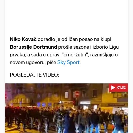
Niko Kovač
odradio je odličan posao na klupi
Borussije Dortmund
prošle sezone i izborio Ligu
prvaka, a sada u upravi "crno-žutih", razmišljaju o
novom ugovoru, piše
Sky Sport
.
POGLEDAJTE VIDEO:
01:32
Pokretanje videa...