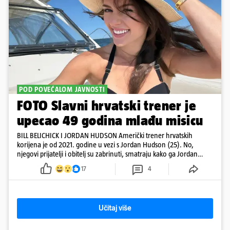
POD POVEĆALOM JAVNOSTI
FOTO Slavni hrvatski trener je
upecao 49 godina mlađu misicu
BILL BELICHICK I JORDAN HUDSON Američki trener hrvatskih
korijena je od 2021. godine u vezi s Jordan Hudson (25). No,
njegovi prijatelji i obitelj su zabrinuti, smatraju kako ga Jordan
kontrolira
17
4
Učitaj više