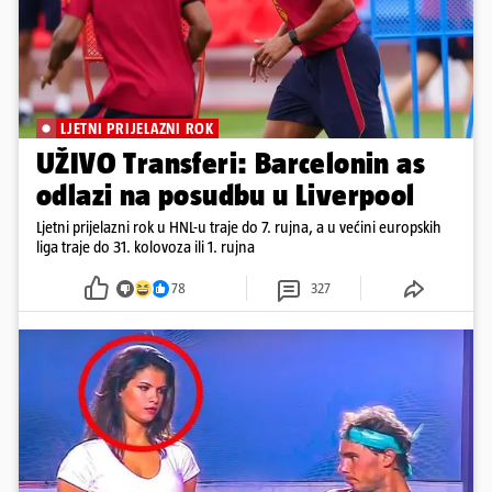
LJETNI PRIJELAZNI ROK
UŽIVO Transferi: Barcelonin as
odlazi na posudbu u Liverpool
Ljetni prijelazni rok u HNL-u traje do 7. rujna, a u većini europskih
liga traje do 31. kolovoza ili 1. rujna
78
327