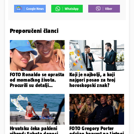
Preporučeni članci
FOTO Ronaldo se oprašta
Koji je najbolji, a koji
od momačkog života.
najgori posao za tvoj
Procurili su detalji
horoskopski znak?
glamuroznog vjenčanja
Hrvatsku čeka pakleni
FOTO Gregory Porter
vikend: Subota donosi
održao koncert na Ljetnoj