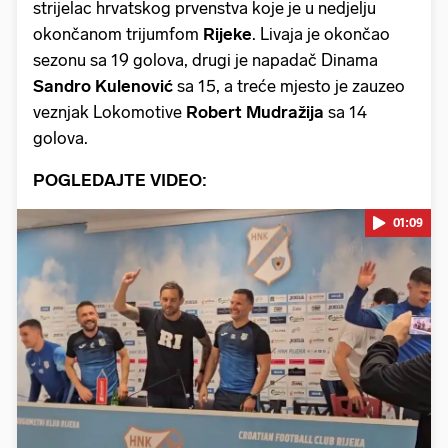
strijelac hrvatskog prvenstva koje je u nedjelju
okončanom trijumfom
Rijeke
. Livaja je okončao
sezonu sa 19 golova, drugi je napadač Dinama
Sandro Kulenović
sa 15, a treće mjesto je zauzeo
veznjak Lokomotive
Robert Mudražija
sa 14
golova.
POGLEDAJTE VIDEO:
01:09
Pokretanje videa...