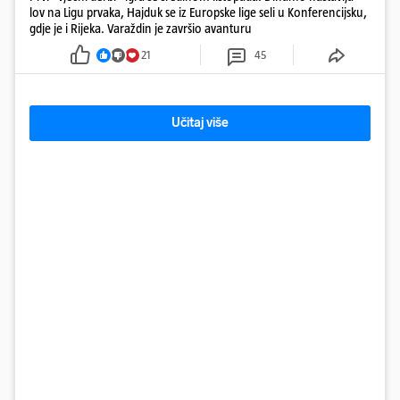
lov na Ligu prvaka, Hajduk se iz Europske lige seli u Konferencijsku,
gdje je i Rijeka. Varaždin je završio avanturu
21
45
Učitaj više