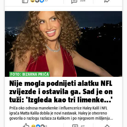
77
339
FOTO: BIZARNA PRIČA
Nije mogla podnijeti alatku NFL
zvijezde i ostavila ga. Sad je on
tuži: 'Izgleda kao tri limenke...'
Priča oko odnosa manekenke i influencerice Haley Kalil i NFL
igrača Matta Kalila dobila je novi nastavak. Haley je otvoreno
govorila o razlogu razlaza za Kalikom i po njegovom mišljenju
prešla granicu dobrog ukusa
5
47