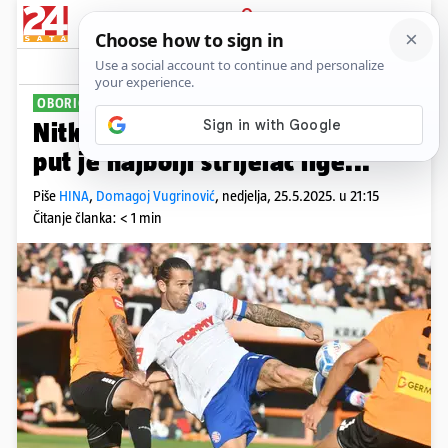
PRIJAVA
Sport
Komentari
11
OBORIO REKORD
Nitko kao Marko Livaja! Po treći
put je najbolji strijelac lige...
Piše
HINA
,
Domagoj Vugrinović
,
nedjelja, 25.5.2025. u 21:15
Čitanje članka: < 1 min