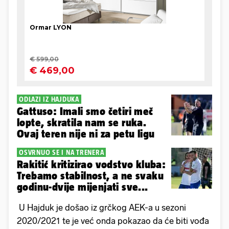
ODLAZI IZ HAJDUKA
Gattuso: Imali smo četiri meč
lopte, skratila nam se ruka.
Ovaj teren nije ni za petu ligu
OSVRNUO SE I NA TRENERA
Rakitić kritizirao vodstvo kluba:
Trebamo stabilnost, a ne svaku
godinu-dvije mijenjati sve...
U Hajduk je došao iz grčkog AEK-a u sezoni
2020/2021 te je već onda pokazao da će biti vođa