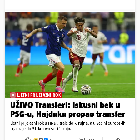
LJETNI PRIJELAZNI ROK
UŽIVO Transferi: Iskusni bek u
PSG-u, Hajduku propao transfer
Ljetni prijelazni rok u HNL-u traje do 7. rujna, a u većini europskih
liga traje do 31. kolovoza ili 1. rujna