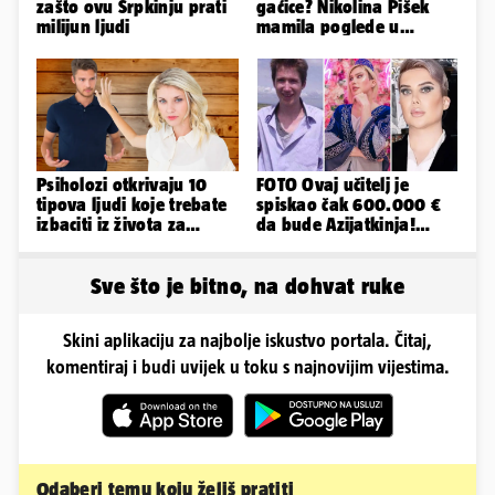
zašto ovu Srpkinju prati
gaćice? Nikolina Pišek
milijun ljudi
mamila poglede u
poluprozirnom
kombinezonu
Psiholozi otkrivaju 10
FOTO Ovaj učitelj je
tipova ljudi koje trebate
spiskao čak 600.000 €
izbaciti iz života za
da bude Azijatkinja!
vlastito dobro
Ponovno želi biti
muško...
Sve što je bitno, na dohvat ruke
Skini aplikaciju za najbolje iskustvo portala. Čitaj,
komentiraj i budi uvijek u toku s najnovijim vijestima.
Odaberi temu koju želiš pratiti