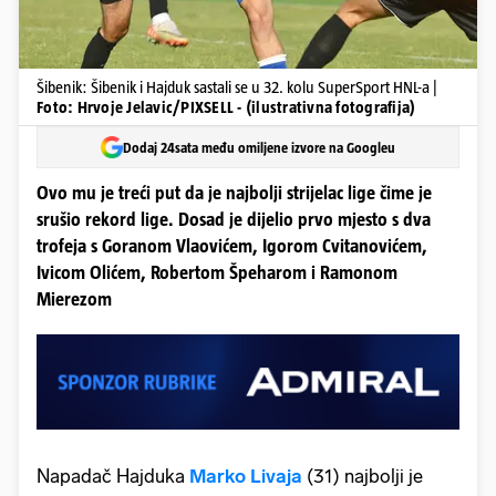
Šibenik: Šibenik i Hajduk sastali se u 32. kolu SuperSport HNL-a |
Foto: Hrvoje Jelavic/PIXSELL - (ilustrativna fotografija)
Dodaj 24sata među omiljene izvore na Googleu
Ovo mu je treći put da je najbolji strijelac lige čime je
srušio rekord lige. Dosad je dijelio prvo mjesto s dva
trofeja s Goranom Vlaovićem, Igorom Cvitanovićem,
Ivicom Olićem, Robertom Špeharom i Ramonom
Mierezom
Napadač Hajduka
Marko Livaja
(31) najbolji je