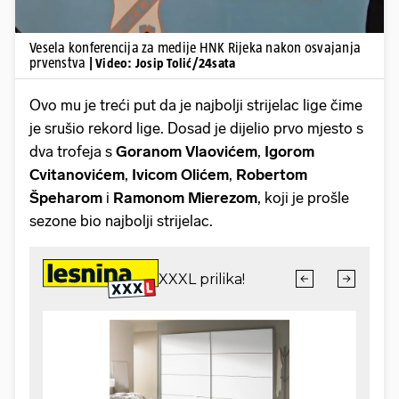
Vesela konferencija za medije HNK Rijeka nakon osvajanja
prvenstva
| Video: Josip Tolić/24sata
Ovo mu je treći put da je najbolji strijelac lige čime
je srušio rekord lige. Dosad je dijelio prvo mjesto s
dva trofeja s
Goranom Vlaovićem
,
Igorom
Cvitanovićem
,
Ivicom Olićem
,
Robertom
Špeharom
i
Ramonom Mierezom
, koji je prošle
sezone bio najbolji strijelac.