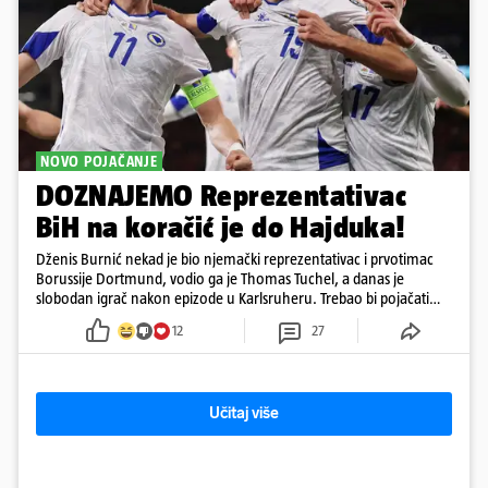
NOVO POJAČANJE
DOZNAJEMO Reprezentativac
BiH na koračić je do Hajduka!
Dženis Burnić nekad je bio njemački reprezentativac i prvotimac
Borussije Dortmund, vodio ga je Thomas Tuchel, a danas je
slobodan igrač nakon epizode u Karlsruheru. Trebao bi pojačati
konkurenciju u veznom redu
12
27
Učitaj više