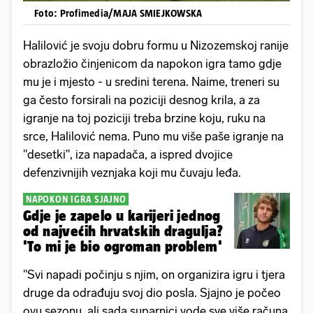
Foto: Profimedia/MAJA SMIEJKOWSKA
Halilović je svoju dobru formu u Nizozemskoj ranije
obrazložio činjenicom da napokon igra tamo gdje
mu je i mjesto - u sredini terena. Naime, treneri su
ga često forsirali na poziciji desnog krila, a za
igranje na toj poziciji treba brzine koju, ruku na
srce, Halilović nema. Puno mu više paše igranje na
"desetki", iza napadača, a ispred dvojice
defenzivnijih veznjaka koji mu čuvaju leđa.
NAPOKON IGRA SJAJNO
Gdje je zapelo u karijeri jednog
od najvećih hrvatskih dragulja?
'To mi je bio ogroman problem'
"Svi napadi počinju s njim, on organizira igru i tjera
druge da odrađuju svoj dio posla. Sjajno je počeo
ovu sezonu, ali sada suparnici vode sve više računa