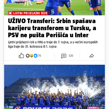
LJETNI PRIJELAZNI ROK
UŽIVO Transferi: Srbin spašava
karijeru transferom u Tursku, a
PSV ne pušta Perišića u Inter
Ljetni prijelazni rok u HNL-u traje do 7. rujna, a u većini europskih
liga traje do 31. kolovoza ili 1. rujna
76
326