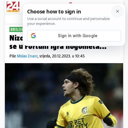
PRIJAVA
Sport
Komentari
25
BRILJIRA U EREDIVISIE
Nizozemci hvale Halilovića: On
se u Fortuni igra nogometa...
Piše
Mislav Znaor
,
srijeda, 20.12.2023. u 10:45