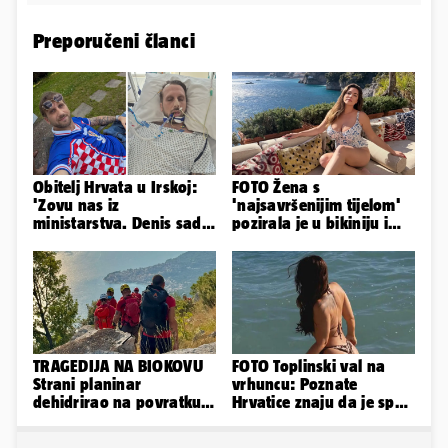
Preporučeni članci
Obitelj Hrvata u Irskoj:
FOTO Žena s
'Zovu nas iz
'najsavršenijim tijelom'
ministarstva. Denis sada
pozirala je u bikiniju i
ima temperaturu. Strah
pokazala svoje bujne
nas je'
obline...
TRAGEDIJA NA BIOKOVU
FOTO Toplinski val na
Strani planinar
vrhuncu: Poznate
dehidrirao na povratku s
Hrvatice znaju da je spas
uspona: Preminuo je!
u minijaturnom bikiniju