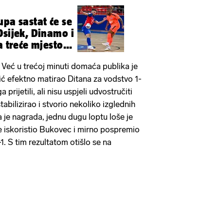
upa sastat će se
Osijek, Dinamo i
a treće mjesto...
. Već u trećoj minuti domaća publika je
vić efektno matirao Ditana za vodstvo 1-
prijetili, ali nisu uspjeli udvostručiti
abilizirao i stvorio nekoliko izglednih
gla je nagrada, jednu dugu loptu loše je
je iskoristio Bukovec i mirno pospremio
1. S tim rezultatom otišlo se na