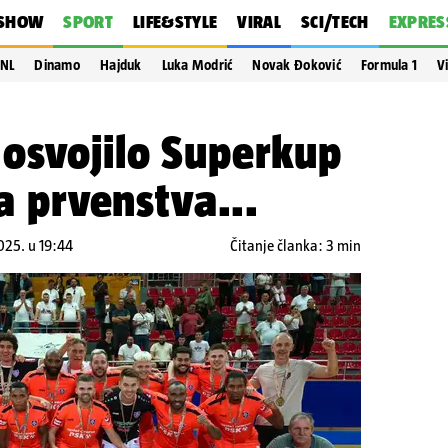
SHOW
SPORT
LIFE&STYLE
VIRAL
SCI/TECH
EXPRES
NL
Dinamo
Hajduk
Luka Modrić
Novak Đoković
Formula 1
V
 osvojilo Superkup
la prvenstva...
025. u 19:44
Čitanje članka: 3 min