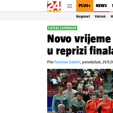
PLUS+
NEWS
Nogomet
Vatreni
H
FUTSAL SUPERKUP
Novo vrijeme
u reprizi fina
Piše
Tomislav Gabelić
,
ponedjeljak, 29.9.2