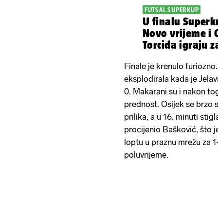
FUTSAL SUPERKUP
U finalu Superk
Novo vrijeme i 
Torcida igraju z
Finale je krenulo furiozno
eksplodirala kada je Jela
0. Makarani su i nakon toga 
prednost. Osijek se brzo st
prilika, a u 16. minuti sti
procijenio Bašković, što 
loptu u praznu mrežu za 1-
poluvrijeme.