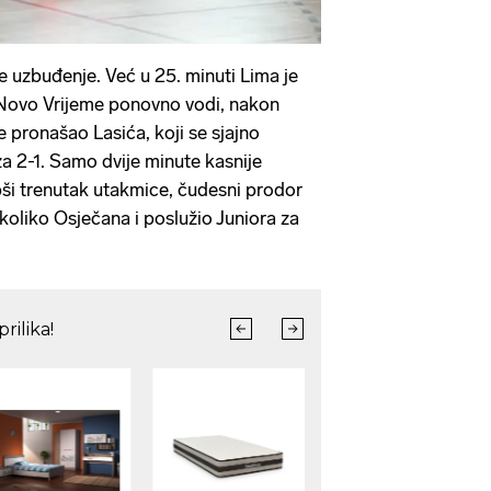
e uzbuđenje. Već u 25. minuti Lima je
. Novo Vrijeme ponovno vodi, nakon
je pronašao Lasića, koji se sjajno
za 2-1. Samo dvije minute kasnije
epši trenutak utakmice, čudesni prodor
ekoliko Osječana i poslužio Juniora za