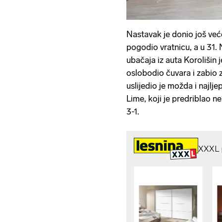
Nastavak je donio još već
pogodio vratnicu, a u 31
ubačaja iz auta Korolišin 
oslobodio čuvara i zabio 
uslijedio je možda i najlj
Lime, koji je predriblao n
3-1.