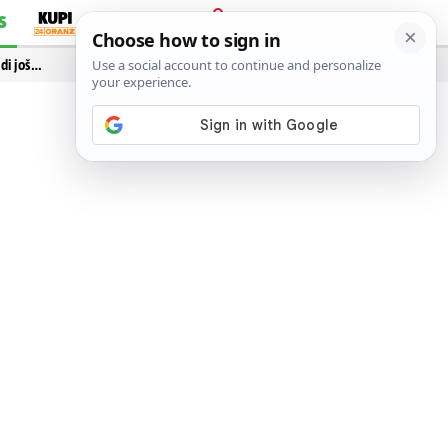
S
PRIJAVA
idi još…