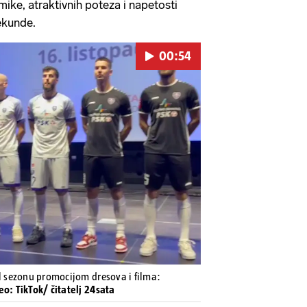
mike, atraktivnih poteza i napetosti
ekunde.
00:54
Pokretanje videa...
al sezonu promocijom dresova i filma:
deo: TikTok/ čitatelj 24sata