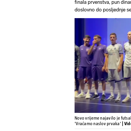
finala prvenstva, pun dina
doslovno do posljednje s
Novo vrijeme najavilo je futs
'Vraćamo naslov prvaka'
| Vi