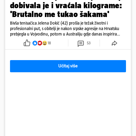
dobivala je i vraćala kilograme:
'Brutalno me tukao šakama'
Bivša tenisačica Jelena Dokić (42) prošla je težak životni i
profesionalni put, s obitelji je nakon srpske agresije na Hrvatsku
prebjegla u Vojvodinu, potom u Australiju gdje danas inspirira
mnoge
18
53
Učitaj više