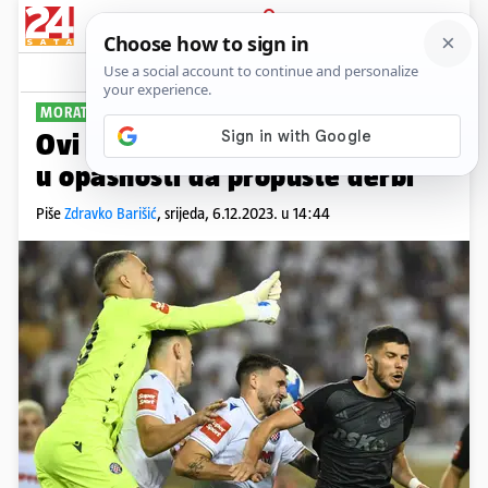
PRIJAVA
Sport
Komentari
19
MORAT ĆE SE PRIČUVATI
Ovi igrači Dinama i Hajduka su
u opasnosti da propuste derbi
Piše
Zdravko Barišić
,
srijeda, 6.12.2023. u 14:44