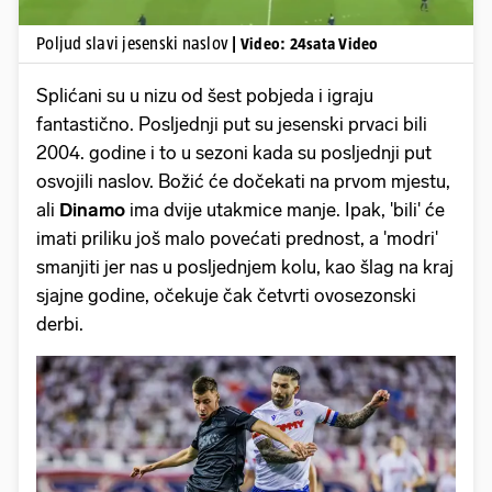
Poljud slavi jesenski naslov
| Video: 24sata Video
Splićani su u nizu od šest pobjeda i igraju
fantastično. Posljednji put su jesenski prvaci bili
2004. godine i to u sezoni kada su posljednji put
osvojili naslov. Božić će dočekati na prvom mjestu,
ali
Dinamo
ima dvije utakmice manje. Ipak, 'bili' će
imati priliku još malo povećati prednost, a 'modri'
smanjiti jer nas u posljednjem kolu, kao šlag na kraj
sjajne godine, očekuje čak četvrti ovosezonski
derbi.