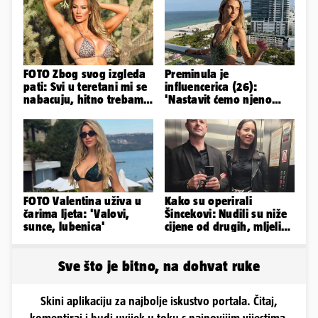
FOTO Zbog svog izgleda
Preminula je
pati: Svi u teretani mi se
influencerica (26):
nabacuju, hitno trebam
'Nastavit ćemo njeno
tjelohranitelja!
nasljeđe'
FOTO Valentina uživa u
Kako su operirali
čarima ljeta: 'Valovi,
Šincekovi: Nudili su niže
sunce, lubenica'
cijene od drugih, mljeli
su otpad pa zakapali...
Sve što je bitno, na dohvat ruke
Skini aplikaciju za najbolje iskustvo portala. Čitaj,
komentiraj i budi uvijek u toku s najnovijim vijestima.