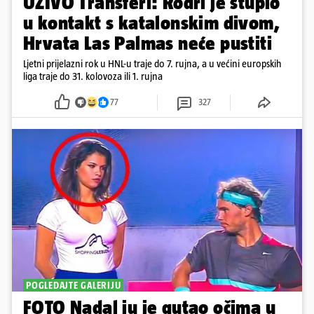
UŽIVO Transferi: Rodri je stupio
u kontakt s katalonskim divom,
Hrvata Las Palmas neće pustiti
Ljetni prijelazni rok u HNL-u traje do 7. rujna, a u većini europskih
liga traje do 31. kolovoza ili 1. rujna
77
327
POGLEDAJTE GALERIJU
FOTO Nadal ju je gutao očima u