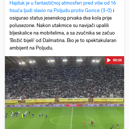
Hajduk je u fantastičnoj atmosferi pred više od 16
tisuća ljudi slavio na Poljudu protiv Gorice (3-0)
i
osigurao status jesenskog prvaka dva kola prije
polusezone. Nakon utakmice su navijači upalili
bljeskalice na mobitelima, a sa zvučnika se začuo
'Božić bijeli' od Dalmatina. Bio je to spektakularan
ambijent na Poljudu.
00:54
Pokretanje videa...