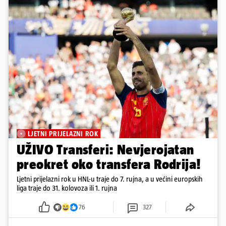
LJETNI PRIJELAZNI ROK
UŽIVO Transferi: Nevjerojatan
preokret oko transfera Rodrija!
Ljetni prijelazni rok u HNL-u traje do 7. rujna, a u većini europskih
liga traje do 31. kolovoza ili 1. rujna
76
327