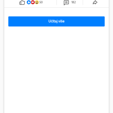
50
182
Učitaj više