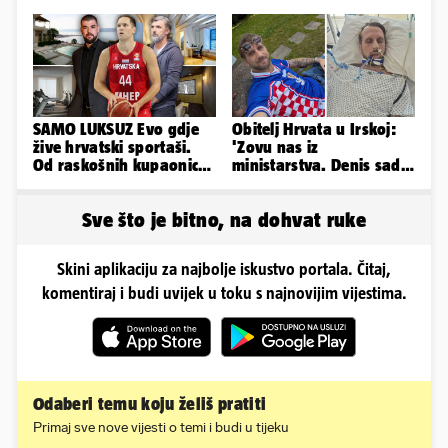
prepolovio, čovjek
poginuo
SAMO LUKSUZ Evo gdje
Obitelj Hrvata u Irskoj:
žive hrvatski sportaši.
'Zovu nas iz
Od raskošnih kupaonica
ministarstva. Denis sada
pa do privatnog kina
ima temperaturu. Strah
nas je'
Sve što je bitno, na dohvat ruke
Skini aplikaciju za najbolje iskustvo portala. Čitaj,
komentiraj i budi uvijek u toku s najnovijim vijestima.
Odaberi temu koju želiš pratiti
Primaj sve nove vijesti o temi i budi u tijeku