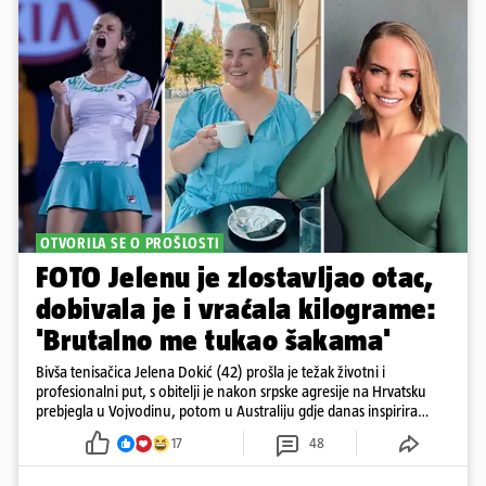
OTVORILA SE O PROŠLOSTI
FOTO Jelenu je zlostavljao otac,
dobivala je i vraćala kilograme:
'Brutalno me tukao šakama'
Bivša tenisačica Jelena Dokić (42) prošla je težak životni i
profesionalni put, s obitelji je nakon srpske agresije na Hrvatsku
prebjegla u Vojvodinu, potom u Australiju gdje danas inspirira
mnoge
17
48