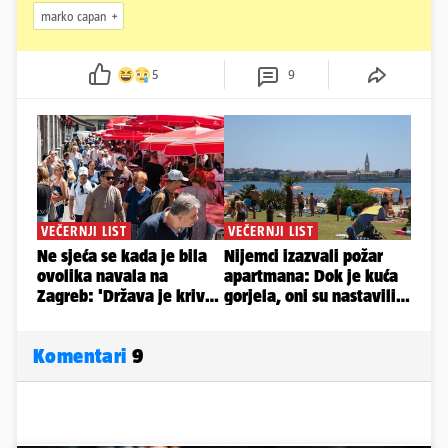
marko capan
5
9
Komentari
9