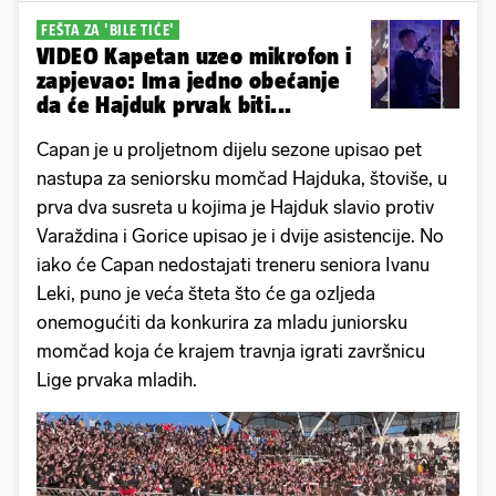
FEŠTA ZA 'BILE TIĆE'
VIDEO Kapetan uzeo mikrofon i
zapjevao: Ima jedno obećanje
da će Hajduk prvak biti...
Capan je u proljetnom dijelu sezone upisao pet
nastupa za seniorsku momčad Hajduka, štoviše, u
prva dva susreta u kojima je Hajduk slavio protiv
Varaždina i Gorice upisao je i dvije asistencije. No
iako će Capan nedostajati treneru seniora Ivanu
Leki, puno je veća šteta što će ga ozljeda
onemogućiti da konkurira za mladu juniorsku
momčad koja će krajem travnja igrati završnicu
Lige prvaka mladih.