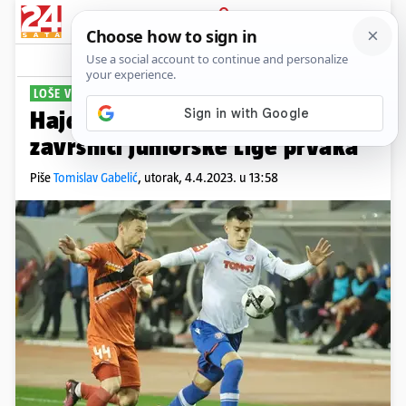
PRIJAVA
Sport
Komentari
9
LOŠE VIJESTI
Hajduk mora bez kapetana u
završnici juniorske Lige prvaka
Piše
Tomislav Gabelić
,
utorak, 4.4.2023. u 13:58