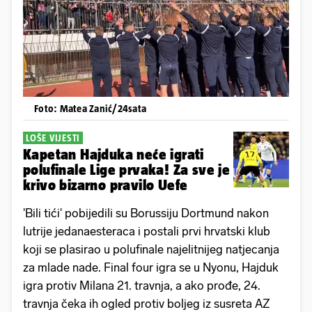
Foto: Matea Zanić/24sata
LOŠE VIJESTI
Kapetan Hajduka neće igrati
polufinale Lige prvaka! Za sve je
krivo bizarno pravilo Uefe
'Bili tići' pobijedili su Borussiju Dortmund nakon
lutrije jedanaesteraca i postali prvi hrvatski klub
koji se plasirao u polufinale najelitnijeg natjecanja
za mlade nade. Final four igra se u Nyonu, Hajduk
igra protiv Milana 21. travnja, a ako prođe, 24.
travnja čeka ih ogled protiv boljeg iz susreta AZ