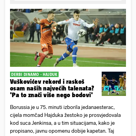
DERBI DINAMO - HAJDUK
Vuškovićev rekord i raskoš
osam naših najvećih talenata?
'Pa to znači više nego bodovi'
Borussia je u 75. minuti izborila jedanaesterac,
cijela momčad Hajduka žestoko je prosvjedovala
kod suca Jenkinsa, a u tim situacijama, kako je
propisano, javnu opomenu dobije kapetan. Taj