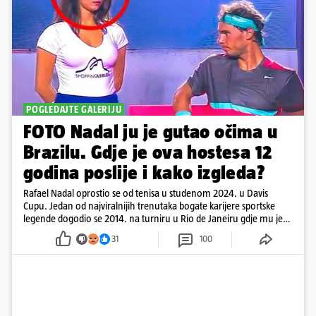
POGLEDAJTE GALERIJU
FOTO Nadal ju je gutao očima u
Brazilu. Gdje je ova hostesa 12
godina poslije i kako izgleda?
Rafael Nadal oprostio se od tenisa u studenom 2024. u Davis
Cupu. Jedan od najviralnijih trenutaka bogate karijere sportske
legende dogodio se 2014. na turniru u Rio de Janeiru gdje mu je
pažnju odvlačila ljepotica iza klupe
31
100