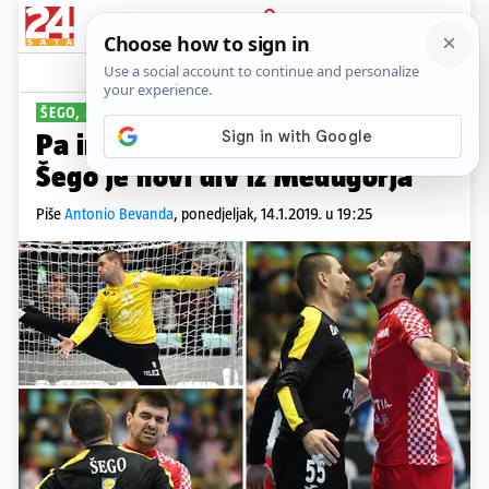
PRIJAVA
Sport
Komentari
109
ŠEGO, MAJSTORE
Pa imamo golmana za medalju!
Šego je novi div iz Međugorja
Piše
Antonio Bevanda
,
ponedjeljak, 14.1.2019. u 19:25