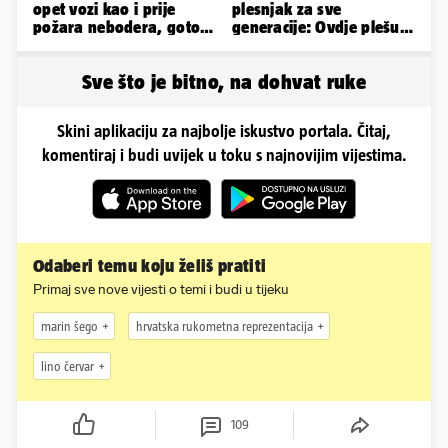
opet vozi kao i prije
plesnjak za sve
požara nebodera, gotovi
generacije: Ovdje plešu
radovi i na Deželićevoj
baš svi
Sve što je bitno, na dohvat ruke
Skini aplikaciju za najbolje iskustvo portala. Čitaj,
komentiraj i budi uvijek u toku s najnovijim vijestima.
Odaberi temu koju želiš pratiti
Primaj sve nove vijesti o temi i budi u tijeku
marin šego
hrvatska rukometna reprezentacija
lino červar
109