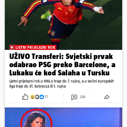
LJETNI PRIJELAZNI ROK
UŽIVO Transferi: Svjetski prvak
odabrao PSG preko Barcelone, a
Lukaku će kod Salaha u Tursku
Ljetni prijelazni rok u HNL-u traje do 7. rujna, a u većini europskih
liga traje do 31. kolovoza ili 1. rujna
77
328