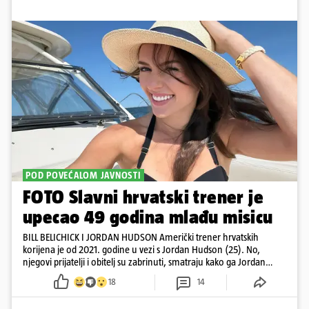
POD POVEĆALOM JAVNOSTI
FOTO Slavni hrvatski trener je
upecao 49 godina mlađu misicu
BILL BELICHICK I JORDAN HUDSON Američki trener hrvatskih
korijena je od 2021. godine u vezi s Jordan Hudson (25). No,
njegovi prijatelji i obitelj su zabrinuti, smatraju kako ga Jordan
kontrolira
18
14