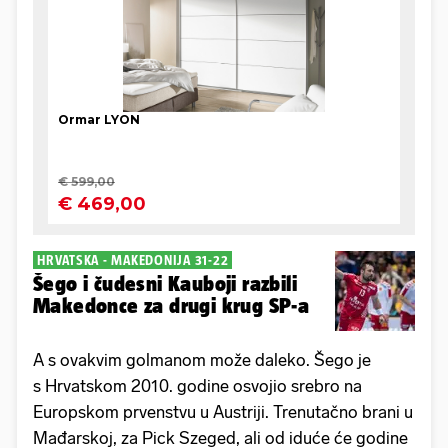
HRVATSKA - MAKEDONIJA 31-22
Šego i čudesni Kauboji razbili
Makedonce za drugi krug SP-a
A s ovakvim golmanom može daleko. Šego je
s Hrvatskom 2010. godine osvojio srebro na
Europskom prvenstvu u Austriji. Trenutačno brani u
Mađarskoj, za Pick Szeged, ali od iduće će godine