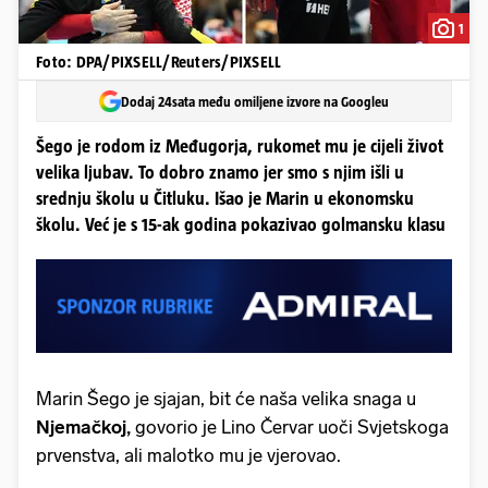
1
Foto: DPA/PIXSELL/Reuters/PIXSELL
Dodaj 24sata među omiljene izvore na Googleu
Šego je rodom iz Međugorja, rukomet mu je cijeli život
velika ljubav. To dobro znamo jer smo s njim išli u
srednju školu u Čitluku. Išao je Marin u ekonomsku
školu. Već je s 15-ak godina pokazivao golmansku klasu
Marin Šego je sjajan, bit će naša velika snaga u
Njemačkoj,
govorio je Lino Červar uoči Svjetskoga
prvenstva, ali malotko mu je vjerovao.