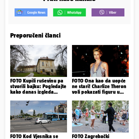
Preporučeni članci
FOTO Kupili ruševinu pa
FOTO Ona kao da uopće
stvorili bajku: Pogledajte
ne stari! Charlize Theron
kako danas izgleda
voli pokazati figuru u
dvorac u Zagorju
golišavim izdanjima...
FOTO Kod Vjesnika se
FOTO Zagrebački