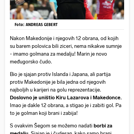
Foto: ANDREAS GEBERT
Nakon Makedonije i njegovih 12 obrana, od kojih
su barem polovica bili ziceri, nema nikakve sumnje
- imamo golmana za medalju! Marin je novo
međugorsko čudo.
Bio je sjajan protiv Islanda i Japana, ali partija
protiv Makedonije je bila jedna od njegovih
najboljih u karijeri na golu reprezentacije.
Doslovno je uništio Kiru Lazarova i Makedonce.
Imao je dakle 12 obrana, a stigao je i zabiti gol. Pa
to je golman koji brani i zabija!
S ovakvim Šegom se možemo nadati
borbi za
medalju
. Sjajan je i čudesan, kako samo brani