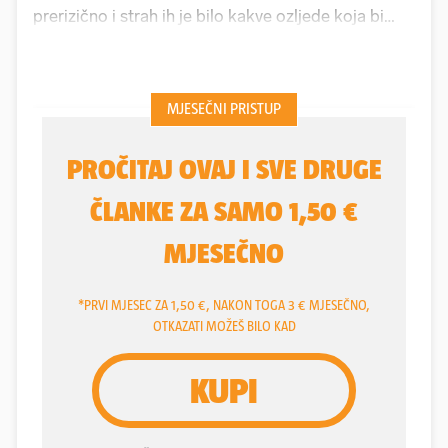
prerizično i strah ih je bilo kakve ozljede koja bi
mogla označiti kraj karijere. No Ivanovo srce, a ono
ga krasi cijelu karijeru, prkosi takvim tezama i
svaku utakmicu želi igrati, kako bi dohvatio formu
za Europsko prvenstvo. I u tome ga svi
podupiremo jer kad se sjetimo koliko nam je
veselja donio, ni ne možemo drugačije.