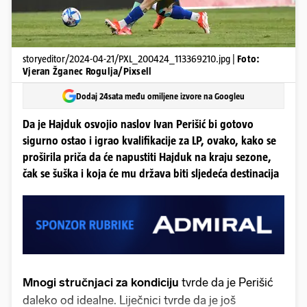
storyeditor/2024-04-21/PXL_200424_113369210.jpg |
Foto:
Vjeran Žganec Rogulja/Pixsell
Dodaj 24sata među omiljene izvore na Googleu
Da je Hajduk osvojio naslov Ivan Perišić bi gotovo
sigurno ostao i igrao kvalifikacije za LP, ovako, kako se
proširila priča da će napustiti Hajduk na kraju sezone,
čak se šuška i koja će mu država biti sljedeća destinacija
Mnogi stručnjaci za kondiciju
tvrde da je Perišić
daleko od idealne. Liječnici tvrde da je još