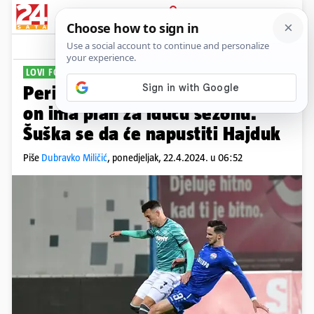
PRIJAVA
Sport
Komentari
19
LOVI FORMU
PLUS+
Perišića još nitko nije faulirao, a
on ima plan za iduću sezonu.
Šuška se da će napustiti Hajduk
Piše
Dubravko Miličić
,
ponedjeljak, 22.4.2024. u 06:52