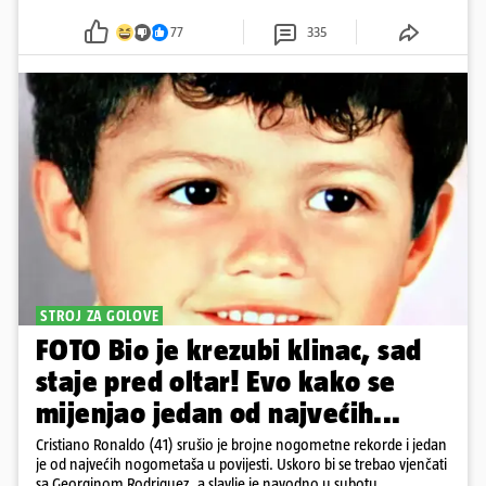
77
335
STROJ ZA GOLOVE
FOTO Bio je krezubi klinac, sad
staje pred oltar! Evo kako se
mijenjao jedan od najvećih...
Cristiano Ronaldo (41) srušio je brojne nogometne rekorde i jedan
je od najvećih nogometaša u povijesti. Uskoro bi se trebao vjenčati
sa Georginom Rodriguez, a slavlje je navodno u subotu