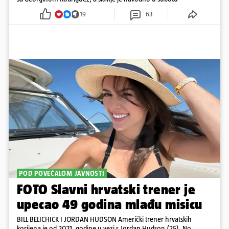
19
63
POD POVEĆALOM JAVNOSTI
FOTO Slavni hrvatski trener je
upecao 49 godina mlađu misicu
BILL BELICHICK I JORDAN HUDSON Američki trener hrvatskih
korijena je od 2021. godine u vezi s Jordan Hudson (25). No,