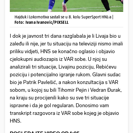
Hajduk i Lokomotiva sastali se u 8. kolu SuperSport HNL-a |
Foto: Ivana Ivanovic/PIXSELL
I dok je javnost tri dana razglabala je li Livaja bio u
zaleđu ili nije, jer tu situaciju na televiziji nismo imali
priliku vidjeti, HNS se konačno oglasio i objavio
cjelokupni audiozapis iz VAR sobe. U njoj su
analizirali tri situacije, Livajinu poziciju, Rebićevu
poziciju i potencijalno igranje rukom. Glavni sudac
bio je Patrik Pavlešić, a nakon konzultacija s VAR
sobom, u kojoj su bili Tihomir Pejin i Vedran Đurak,
na kraju su procijenili kako su sve tri situacije
ispravne i da je gol regularan. Donosimo vam
transkript razgovora iz VAR sobe kojeg je objavio
HNS.