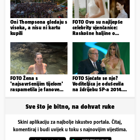
Oni Thompsona gledaju s
FOTO Ovo su najljepše
visoka, a nisu ni kartu
celebrity vjenčanice:
kupili
Raskošne haljine o
kojima je pričao cijeli
svijet
FOTO Žena s
FOTO Sjećate se nje?
'najsavršenijim tijelom'
Voditeljica je oduševila
raspametila je fanove
na ždrijebu SP-a 2014.
zaigranim fotkama iz
Evo kako danas izgleda
plićaka
Sve što je bitno, na dohvat ruke
Skini aplikaciju za najbolje iskustvo portala. Čitaj,
komentiraj i budi uvijek u toku s najnovijim vijestima.