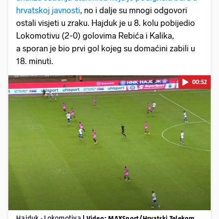
hrvatskoj javnosti
, no i dalje su mnogi odgovori
ostali visjeti u zraku. Hajduk je u 8. kolu pobijedio
Lokomotivu (2-0) golovima Rebića i Kalika,
a sporan je bio prvi gol kojeg su domaćini zabili u
18. minuti.
00:52
Pokretanje videa...
Hajduk - Lokomotiva
| Video: MAXSport/Hrvatski Telekom