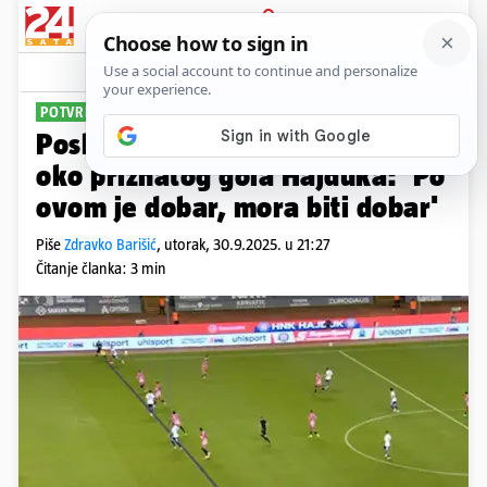
PRIJAVA
Sport
Komentari
85
POTVRDILI DA JE GOL REGULARAN
Poslušajte razgovor iz VAR sobe
oko priznatog gola Hajduka: 'Po
ovom je dobar, mora biti dobar'
Piše
Zdravko Barišić
,
utorak, 30.9.2025. u 21:27
Čitanje članka: 3 min