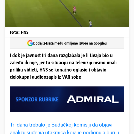
Foto: HNS
Dodaj 24sata među omiljene izvore na Googleu
I dok je javnost tri dana razglabala je li Livaja bio u
zaleđu ili nije, jer tu situaciju na televiziji nismo imali
priliku vidjeti, HNS se konačno oglasio i objavio
cjelokupni audioozapis iz VAR sobe
Tri dana trebalo je Sudačkoj komisiji da objavi
analizu suđenja utakmica koja je podignula buru u