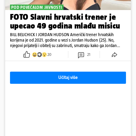
POD POVEĆALOM JAVNOSTI
FOTO Slavni hrvatski trener je
upecao 49 godina mlađu misicu
BILL BELICHICK I JORDAN HUDSON Američki trener hrvatskih
korijena je od 2021. godine u vezi s Jordan Hudson (25). No,
njegovi prijatelji i obitelj su zabrinuti, smatraju kako ga Jordan
kontrolira
20
21
Učitaj više