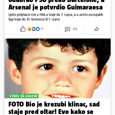
Arsenal je potvrdio Guimaraesa
Ljetni prijelazni rok u HNL-u traje do 7. rujna, a u većini europskih
liga traje do 31. kolovoza ili 1. rujna
77
335
STROJ ZA GOLOVE
FOTO Bio je krezubi klinac, sad
staje pred oltar! Evo kako se