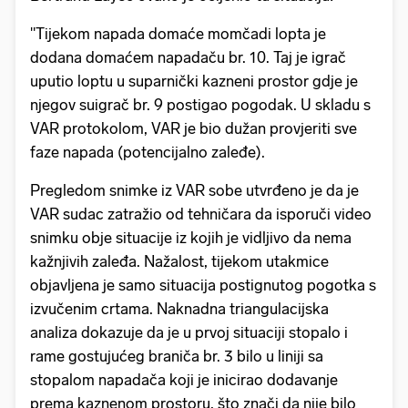
"Tijekom napada domaće momčadi lopta je
dodana domaćem napadaču br. 10. Taj je igrač
uputio loptu u suparnički kazneni prostor gdje je
njegov suigrač br. 9 postigao pogodak. U skladu s
VAR protokolom, VAR je bio dužan provjeriti sve
faze napada (potencijalno zaleđe).
Pregledom snimke iz VAR sobe utvrđeno je da je
VAR sudac zatražio od tehničara da isporuči video
snimku obje situacije iz kojih je vidljivo da nema
kažnjivih zaleđa. Nažalost, tijekom utakmice
objavljena je samo situacija postignutog pogotka s
izvučenim crtama. Naknadna triangulacijska
analiza dokazuje da je u prvoj situaciji stopalo i
rame gostujućeg braniča br. 3 bilo u liniji sa
stopalom napadača koji je inicirao dodavanje
prema kaznenom prostoru, što znači da nije bilo