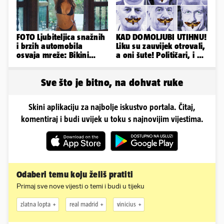
FOTO Ljubiteljica snažnih
KAD DOMOLJUBI UTIHNU!
i brzih automobila
Liku su zauvijek otrovali,
osvaja mreže: Bikini
a oni šute! Političari, i vi
spaja s konjskim
ste odgovorni
snagama
Sve što je bitno, na dohvat ruke
Skini aplikaciju za najbolje iskustvo portala. Čitaj,
komentiraj i budi uvijek u toku s najnovijim vijestima.
Odaberi temu koju želiš pratiti
Primaj sve nove vijesti o temi i budi u tijeku
zlatna lopta
real madrid
vinicius