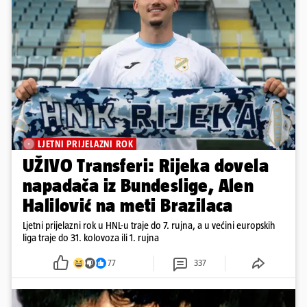
LJETNI PRIJELAZNI ROK
UŽIVO Transferi: Rijeka dovela
napadača iz Bundeslige, Alen
Halilović na meti Brazilaca
Ljetni prijelazni rok u HNL-u traje do 7. rujna, a u većini europskih
liga traje do 31. kolovoza ili 1. rujna
77
337