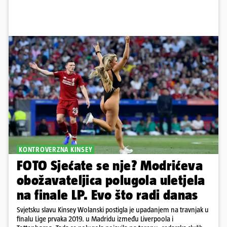
KONTROVERZNA KINSEY
FOTO Sjećate se nje? Modrićeva
obožavateljica polugola uletjela
na finale LP. Evo što radi danas
Svjetsku slavu Kinsey Wolanski postigla je upadanjem na travnjak u
finalu Lige prvaka 2019. u Madridu između Liverpoola i