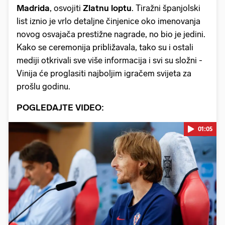
Madrida
, osvojiti
Zlatnu loptu
. Tiražni španjolski
list iznio je vrlo detaljne činjenice oko imenovanja
novog osvajača prestižne nagrade, no bio je jedini.
Kako se ceremonija približavala, tako su i ostali
mediji otkrivali sve više informacija i svi su složni -
Vinija će proglasiti najboljim igračem svijeta za
prošlu godinu.
POGLEDAJTE VIDEO:
01:05
Pokretanje videa...