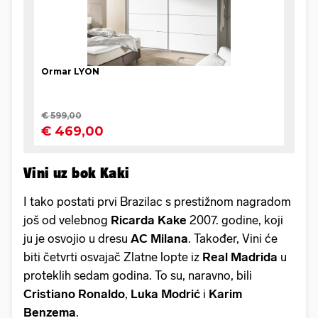
Vini uz bok Kaki
I tako postati prvi Brazilac s prestižnom nagradom
još od velebnog
Ricarda Kake
2007. godine, koji
ju je osvojio u dresu
AC Milana
. Također, Vini će
biti četvrti osvajač Zlatne lopte iz
Real Madrida
u
proteklih sedam godina. To su, naravno, bili
Cristiano Ronaldo
,
Luka Modrić
i
Karim
Benzema
.