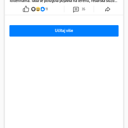
Tottenhama. Tada se polugola pojavila na terenu, redarska služba
ju je lovila po travnjaku, a njezine fotografije obišle su svijet.
11
35
Učitaj više