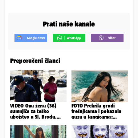
Prati naše kanale
Preporučeni članci
VIDEO Ovu ženu (36)
FOTO Prekrila grudi
sumnjiče za teško
trešnjicama i pokazala
ubojstvo u Sl. Brodu.
guzu u tangicama:
Doveli su je na
Ovako ljetuje bujna
ispitivanje
Slavonka