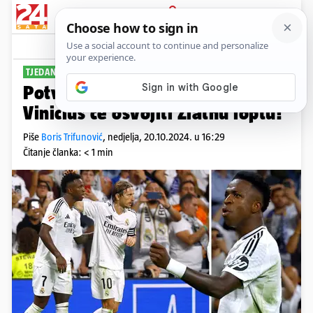
PRIJAVA
Sport
Komentari
14
TJEDAN DANA DO DODJELE
Potvrde pljušte sa svih strana:
Vinicius će osvojiti Zlatnu loptu!
Piše
Boris Trifunović
,
nedjelja, 20.10.2024. u 16:29
Čitanje članka: < 1 min