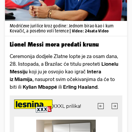
Modrićeve jurilice kroz godine: Jednom birao kao i kum
Kovačić, a posebno voli terence
| Video: 24sata Video
Lionel Messi mora predati krunu
Ceremonija dodjele Zlatne lopte je za osam dana,
28. listopada, a Brazilac će titulu preoteti
Lionelu
Messiju
koji ju je osvojio kao igrač
Intera
iz
Miamija,
nasuprot svim očekivanjima da će to
biti ili
Kylian Mbappé
ili
Erling
Haaland
.