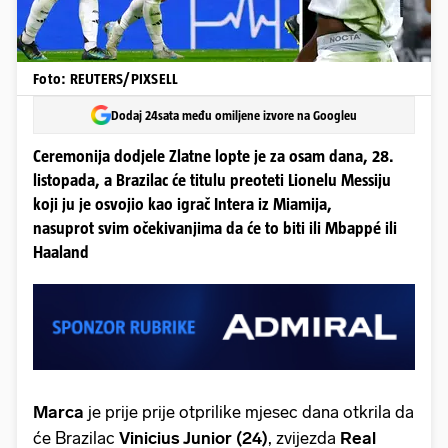
Foto: REUTERS/PIXSELL
Dodaj 24sata među omiljene izvore na Googleu
Ceremonija dodjele Zlatne lopte je za osam dana, 28.
listopada, a Brazilac će titulu preoteti Lionelu Messiju
koji ju je osvojio kao igrač Intera iz Miamija,
nasuprot svim očekivanjima da će to biti ili Mbappé ili
Haaland
Marca
je prije prije otprilike mjesec dana otkrila da
će Brazilac
Vinicius Junior (24)
, zvijezda
Real