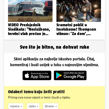
VIDEO Predsjednik
Sramotni poklič u
Sindikata: "Neslužbeno,
Imotskome! Thompson
teretni vlak prošao je
viknuo: 'Za dom',
kroz signal 'STOJ'..."
publika odgovorila:
'Spremni'
Sve što je bitno, na dohvat ruke
Skini aplikaciju za najbolje iskustvo portala. Čitaj,
komentiraj i budi uvijek u toku s najnovijim vijestima.
Odaberi temu koju želiš pratiti
Primaj sve nove vijesti o temi i budi u tijeku
rujevica
rijeka
dinamo