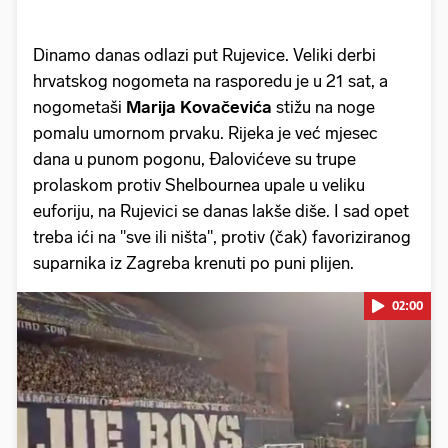
Dinamo danas odlazi put Rujevice. Veliki derbi
hrvatskog nogometa na rasporedu je u 21 sat, a
nogometaši
Marija Kovačevića
stižu na noge
pomalu umornom prvaku. Rijeka je već mjesec
dana u punom pogonu, Đalovićeve su trupe
prolaskom protiv Shelbournea upale u veliku
euforiju, na Rujevici se danas lakše diše. I sad opet
treba ići na "sve ili ništa", protiv (čak) favoriziranog
suparnika iz Zagreba krenuti po puni plijen.
02:00
Pokretanje videa...