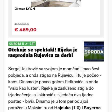
SUBOTA U 21 SAT
Očekuje se spektakl! Rijeka je
rasprodala Rujevicu za derbi
Sergej Jakirović sa svojom je momčadi imao šest
pobjeda, a onda stigao na Rujevicu. I tu je počeo -
kaos. Dinamo je poveo golom Petkovića, a onda
"visio kao luster". Rijeka je zasluženo stigla do
izjednačenja, a Jakirović u sljedeća dva tjedna
postao - bivši. Dinamo je u tom periodu još
poražen u Maksimiru od
Hajduka (1-0) i Bayerna