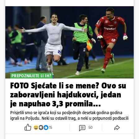
PREPOZNAJETE LI IH?
FOTO Sjećate li se mene? Ovo su
zaboravljeni hajdukovci, jedan
je napuhao 3,3 promila...
Prisjetili smo se igrača koji su posljednjih desetak godina godina
igrali na Poljudu. Neki su ostavili trag, a neki u potpunosti podbacili
15
50