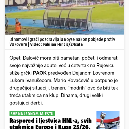
Dinamovi igrači pozdravljaju Boyse nakon pobjede protiv
Vukovara
| Video: Fabijan Hrnčić/24sata
Opet, Đalović mora biti pametan, početi i odmarati
svoje najvažnije adute, već u četvrtak na Rujevicu
stiže grčki
PAOK
predvođen Dejanom Lovrenom i
Lukom Ivanušecom. Mario Kovačević u potpuno je
drugačijoj situaciji, treneru "modrih" ovo će biti tek
treća utakmica na klupi Dinama, drugi veliki
gostujući derbi.
SVE NA JEDNOM MJESTU
Raspored i ljestvica HNL-a, svih
utakmica Europe i Kupa 25/26.