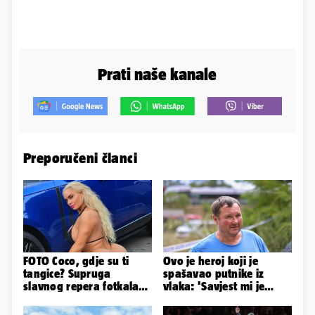
Prati naše kanale
Preporučeni članci
FOTO Coco, gdje su ti
Ovo je heroj koji je
tangice? Supruga
spašavao putnike iz
slavnog repera fotkala
vlaka: 'Savjest mi je
se ispred auta i pokazala
nalagala da to
sve
napravim...'