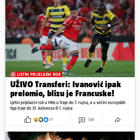
LJETNI PRIJELAZNI ROK
UŽIVO Transferi: Ivanović ipak
prelomio, blizu je Francuske!
Ljetni prijelazni rok u HNL-u traje do 7. rujna, a u većini europskih
liga traje do 31. kolovoza ili 1. rujna
77
336