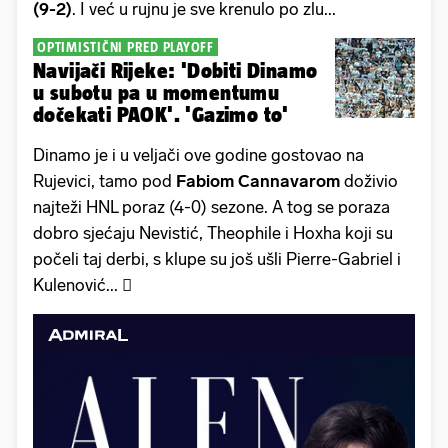
(9-2)
. I već u rujnu je sve krenulo po zlu...
OPTIMISTIČNI PRED PLAYOFF
Navijači Rijeke: 'Dobiti Dinamo
u subotu pa u momentumu
dočekati PAOK'. 'Gazimo to'
Dinamo je i u veljači ove godine gostovao na
Rujevici, tamo pod
Fabiom Cannavarom
doživio
najteži HNL poraz (4-0) sezone. A tog se poraza
dobro sjećaju Nevistić, Theophile i Hoxha koji su
počeli taj derbi, s klupe su još ušli Pierre-Gabriel i
Kulenović... 