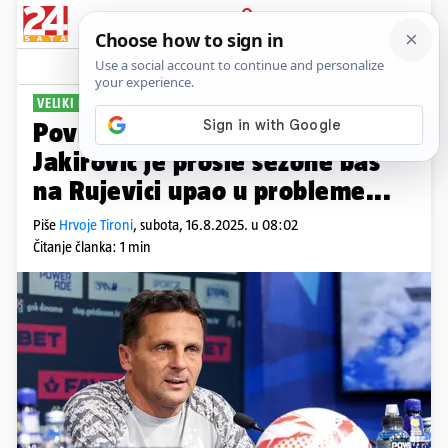
PRIJAVA
Sport
Komentari
28
VELIKI DERBI
Povratak na mjesto (ne)sreće:
Jakirović je prošle sezone baš
na Rujevici upao u probleme...
Piše
Hrvoje Tironi
,
subota, 16.8.2025. u 08:02
Čitanje članka: 1 min