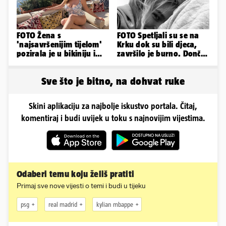
FOTO Žena s
FOTO Spetljali su se na
'najsavršenijim tijelom'
Krku dok su bili djeca,
pozirala je u bikiniju i
završilo je burno. Dončić
pokazala svoje bujne
i Anamaria u novoj fazi
obline...
Sve što je bitno, na dohvat ruke
Skini aplikaciju za najbolje iskustvo portala. Čitaj,
komentiraj i budi uvijek u toku s najnovijim vijestima.
Odaberi temu koju želiš pratiti
Primaj sve nove vijesti o temi i budi u tijeku
psg
real madrid
kylian mbappe