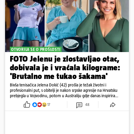
OTVORILA SE O PROŠLOSTI
FOTO Jelenu je zlostavljao otac,
dobivala je i vraćala kilograme:
'Brutalno me tukao šakama'
Bivša tenisačica Jelena Dokić (42) prošla je težak životni i
profesionalni put, s obitelji je nakon srpske agresije na Hrvatsku
prebjegla u Vojvodinu, potom u Australiju gdje danas inspirira
mnoge
17
48