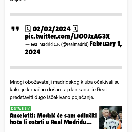
🗓️ 02/02/2024 🗓️
pic.twitter.com/LJO0JxAG3X
February 1,
— Real Madrid C.F. (@realmadrid)
2024
Mnogi obožavatelji madridskog kluba očekivali su
kako je konačno došao taj dan kada će Real
predstaviti dugo iščekivano pojačanje.
OSTAJE LI?
Ancelotti: Modrić će sam odlučiti
hoće li ostati u Real Madridu...