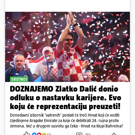
SRETNO!
DOZNAJEMO Zlatko Dalić donio
odluku o nastavku karijere. Evo
koju će reprezentaciju preuzeti!
Donedavni izbornik 'vatrenih' postati će treći Hrvat koji će voditi
Ujedinjene Arapske Emirate za koje će debitirati 24. rujna protiv
Jemena. Već u drugom susretu ga čeka - Hrvat na klupi Bahreina!
50
180