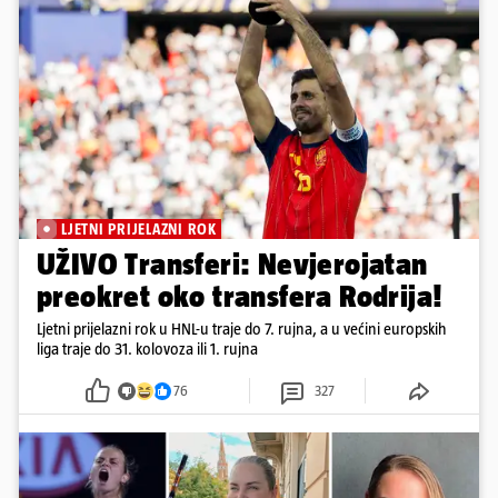
LJETNI PRIJELAZNI ROK
UŽIVO Transferi: Nevjerojatan
preokret oko transfera Rodrija!
Ljetni prijelazni rok u HNL-u traje do 7. rujna, a u većini europskih
liga traje do 31. kolovoza ili 1. rujna
76
327