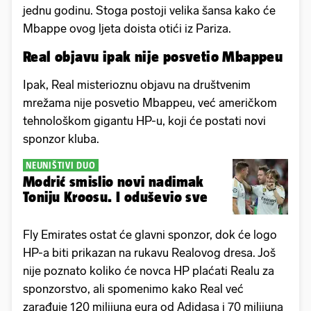
jednu godinu. Stoga postoji velika šansa kako će
Mbappe ovog ljeta doista otići iz Pariza.
Real objavu ipak nije posvetio Mbappeu
Ipak, Real misterioznu objavu na društvenim
mrežama nije posvetio Mbappeu, već američkom
tehnološkom gigantu HP-u, koji će postati novi
sponzor kluba.
NEUNIŠTIVI DUO
Modrić smislio novi nadimak
Toniju Kroosu. I oduševio sve
Fly Emirates ostat će glavni sponzor, dok će logo
HP-a biti prikazan na rukavu Realovog dresa. Još
nije poznato koliko će novca HP plaćati Realu za
sponzorstvo, ali spomenimo kako Real već
zarađuje 120 milijuna eura od Adidasa i 70 milijuna