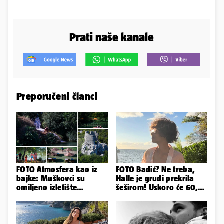
Prati naše kanale
Preporučeni članci
FOTO Atmosfera kao iz
FOTO Badić? Ne treba,
bajke: Muškovci su
Halle je grudi prekrila
omiljeno izletište
šeširom! Uskoro će 60,
Zadrana, pogledajte
ljetuje u golim izdanjima
zašto