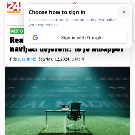
PRIJAVA
Sport
Komentari
31
NEŠTO SE SPREMA
Real je najavio veliku vijest,
navijači uvjereni: To je Mbappe!
Piše
Luka Tunjić
,
četvrtak, 1.2.2024. u 14:14