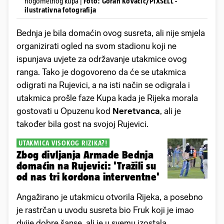
nogometnog kupa |
Foto: Goran Kovacic/PIXSELL -
ilustrativna fotografija
Bednja je bila domaćin ovog susreta, ali nije smjela
organizirati ogled na svom stadionu koji ne
ispunjava uvjete za održavanje utakmice ovog
ranga. Tako je dogovoreno da će se utakmica
odigrati na Rujevici, a na isti način se odigrala i
utakmica prošle faze Kupa kada je Rijeka morala
gostovati u Opuzenu kod
Neretvanca
, ali je
također bila gost na svojoj Rujevici.
UTAKMICA VISOKOG RIZIKA?!
Zbog divljanja Armade Bednja
domaćin na Rujevici: 'Tražili su
od nas tri kordona interventne'
Angažirano je utakmicu otvorila Rijeka, a posebno
je rastrčan u uvodu susreta bio Fruk koji je imao
dvije dobre šanse, ali je u svemu izostala