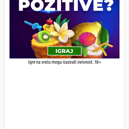
Igre na sreću mogu izazvati ovisnost. 18+