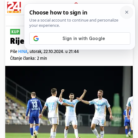
PRIJAVA
Sport
Komentari
9
KUP
Rijeka rutinski izbacila Bednju
Piše
HINA
,
utorak, 22.10.2024. u 21:44
Čitanje članka: 2 min