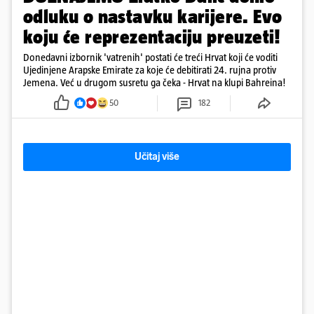
odluku o nastavku karijere. Evo
koju će reprezentaciju preuzeti!
Donedavni izbornik 'vatrenih' postati će treći Hrvat koji će voditi
Ujedinjene Arapske Emirate za koje će debitirati 24. rujna protiv
Jemena. Već u drugom susretu ga čeka - Hrvat na klupi Bahreina!
50
182
Učitaj više