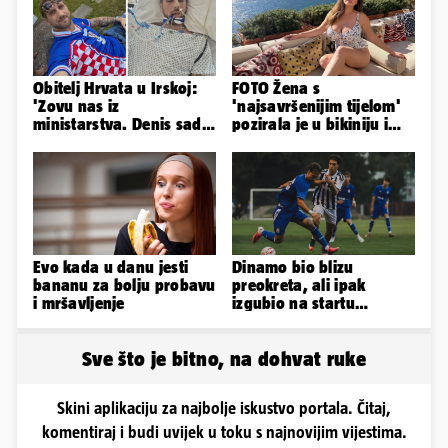
Obitelj Hrvata u Irskoj:
FOTO Žena s
'Zovu nas iz
'najsavršenijim tijelom'
ministarstva. Denis sada
pozirala je u bikiniju i
ima temperaturu. Strah
pokazala svoje bujne
nas je'
obline...
Evo kada u danu jesti
Dinamo bio blizu
bananu za bolju probavu
preokreta, ali ipak
i mršavljenje
izgubio na startu
Ramljaka
Sve što je bitno, na dohvat ruke
Skini aplikaciju za najbolje iskustvo portala. Čitaj,
komentiraj i budi uvijek u toku s najnovijim vijestima.