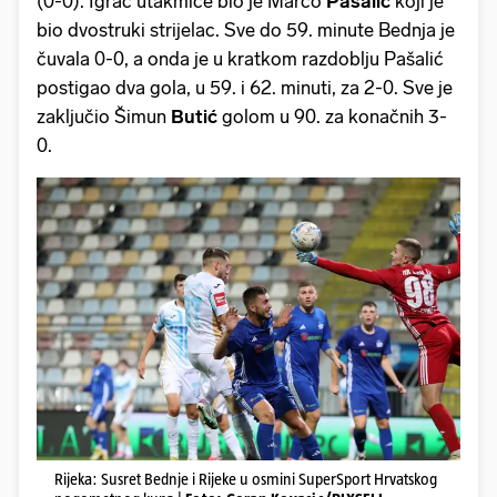
(0-0). Igrač utakmice bio je Marco
Pašalić
koji je
bio dvostruki strijelac. Sve do 59. minute Bednja je
čuvala 0-0, a onda je u kratkom razdoblju Pašalić
postigao dva gola, u 59. i 62. minuti, za 2-0. Sve je
zaključio Šimun
Butić
golom u 90. za konačnih 3-
0.
Rijeka: Susret Bednje i Rijeke u osmini SuperSport Hrvatskog