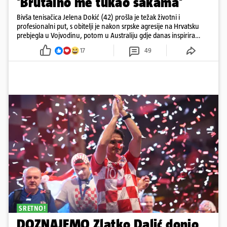
'Brutalno me tukao šakama'
Bivša tenisačica Jelena Dokić (42) prošla je težak životni i
profesionalni put, s obitelji je nakon srpske agresije na Hrvatsku
prebjegla u Vojvodinu, potom u Australiju gdje danas inspirira
mnoge
17
49
SRETNO!
DOZNAJEMO Zlatko Dalić donio