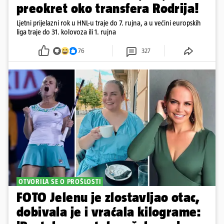
preokret oko transfera Rodrija!
Ljetni prijelazni rok u HNL-u traje do 7. rujna, a u većini europskih
liga traje do 31. kolovoza ili 1. rujna
76
327
OTVORILA SE O PROŠLOSTI
FOTO Jelenu je zlostavljao otac,
dobivala je i vraćala kilograme: