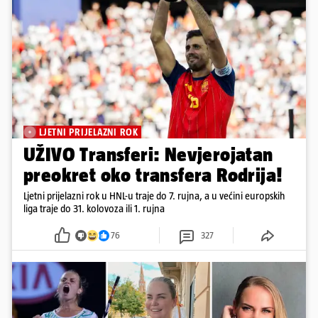
LJETNI PRIJELAZNI ROK
UŽIVO Transferi: Nevjerojatan
preokret oko transfera Rodrija!
Ljetni prijelazni rok u HNL-u traje do 7. rujna, a u većini europskih
liga traje do 31. kolovoza ili 1. rujna
76
327