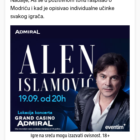
Nadalje, As se u pozitivnom tonu raspisao o
Modriću i kad je opisivao individualne učinke
svakog igrača.
Igre na sreću mogu izazvati ovisnost. 18+