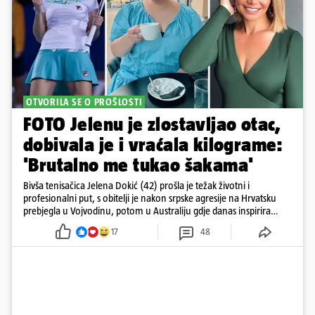
OTVORILA SE O PROŠLOSTI
FOTO Jelenu je zlostavljao otac,
dobivala je i vraćala kilograme:
'Brutalno me tukao šakama'
Bivša tenisačica Jelena Dokić (42) prošla je težak životni i
profesionalni put, s obitelji je nakon srpske agresije na Hrvatsku
prebjegla u Vojvodinu, potom u Australiju gdje danas inspirira
mnoge
17
48