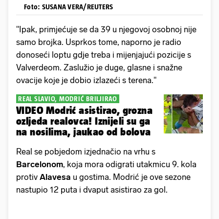
Foto: SUSANA VERA/REUTERS
"Ipak, primjećuje se da 39 u njegovoj osobnoj nije
samo brojka. Usprkos tome, naporno je radio
donoseći loptu gdje treba i mijenjajući pozicije s
Valverdeom. Zaslužio je duge, glasne i snažne
ovacije koje je dobio izlazeći s terena."
REAL SLAVIO, MODRIĆ BRILJIRAO
VIDEO Modrić asistirao, grozna
ozljeda realovca! Iznijeli su ga
na nosilima, jaukao od bolova
Real se pobjedom izjednačio na vrhu s
Barcelonom
, koja mora odigrati utakmicu 9. kola
protiv
Alavesa
u gostima. Modrić je ove sezone
nastupio 12 puta i dvaput asistirao za gol.