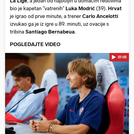
La Lige
, a jedan od najboljih u domaćim redovima
bio je kapetan "vatrenih"
Luka Modrić
(39).
Hrvat
je igrao od prve minute, a trener
Carlo Ancelotti
izvukao ga je iz igre u 89. minuti, uz ovacije s
tribina
Santiago Bernabeua
.
POGLEDAJTE VIDEO
01:05
Pokretanje videa...