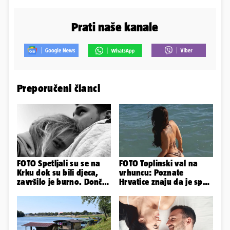
Prati naše kanale
Preporučeni članci
FOTO Spetljali su se na
FOTO Toplinski val na
Krku dok su bili djeca,
vrhuncu: Poznate
završilo je burno. Dončić
Hrvatice znaju da je spas
i Anamaria u novoj fazi
u minijaturnom bikiniju