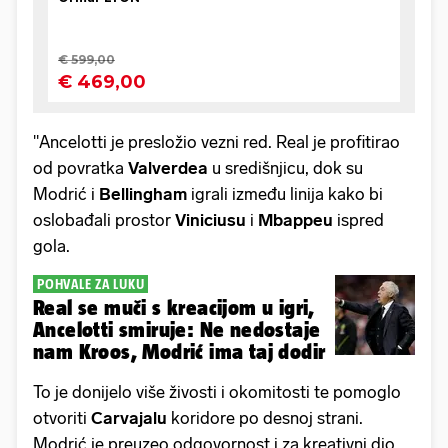
"Ancelotti je presložio vezni red. Real je profitirao
od povratka
Valverdea
u središnjicu, dok su
Modrić i
Bellingham
igrali između linija kako bi
oslobađali prostor
Viniciusu
i
Mbappeu
ispred
gola.
POHVALE ZA LUKU
Real se muči s kreacijom u igri,
Ancelotti smiruje: Ne nedostaje
nam Kroos, Modrić ima taj dodir
To je donijelo više živosti i okomitosti te pomoglo
otvoriti
Carvajalu
koridore po desnoj strani.
Modrić je preuzeo odgovornost i za kreativni dio