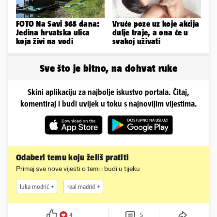
FOTO Na Savi 365 dana:
Vruće poze uz koje akcija
Jedina hrvatska ulica
dulje traje, a ona će u
koja živi na vodi
svakoj uživati
Sve što je bitno, na dohvat ruke
Skini aplikaciju za najbolje iskustvo portala. Čitaj,
komentiraj i budi uvijek u toku s najnovijim vijestima.
Odaberi temu koju želiš pratiti
Primaj sve nove vijesti o temi i budi u tijeku
luka modrić
real madrid
4
5