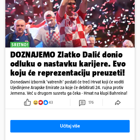
SRETNO!
DOZNAJEMO Zlatko Dalić donio
odluku o nastavku karijere. Evo
koju će reprezentaciju preuzeti!
Donedavni izbornik 'vatrenih' postati će treći Hrvat koji će voditi
Ujedinjene Arapske Emirate za koje će debitirati 24. rujna protiv
Jemena. Već u drugom susretu ga čeka - Hrvat na klupi Bahreina!
43
176
Učitaj više