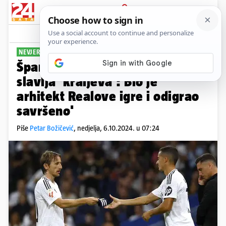
PRIJAVA
Sport
Komentari
5
NEVJEROJATNI LUKA
Španjolci hvale Modrića nakon
slavlja 'kraljeva': Bio je
arhitekt Realove igre i odigrao
savršeno'
Piše
Petar Božičević
,
nedjelja, 6.10.2024. u 07:24