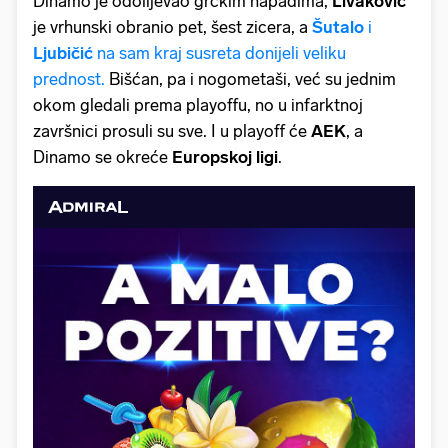
Dinamo je odolijevao grčkim napadima,
Livaković
je vrhunski obranio pet, šest zicera, a
Šutalo
i
Ljubičić
na sam kraj susreta donijeli veliku
prednost.
Bišćan, pa i nogometaši, već su jednim
okom gledali prema playoffu, no u infarktnoj
završnici prosuli su sve. I u playoff će
AEK
, a
Dinamo se okreće
Europskoj ligi
.