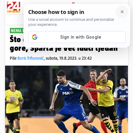
PRIJAVA
Sport
Komentari
116
NEMA PLAKANJA
Što dalje čeka Dinamo? Glavu
gore, Sparta je već idući tjedan
Piše
Boris Trifunović
,
subota, 19.8.2023. u 23:42