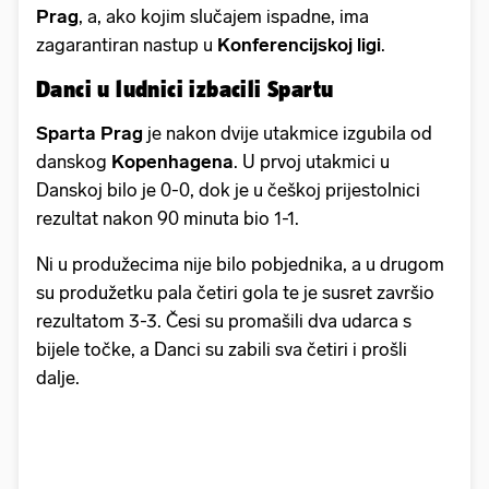
Prag
, a, ako kojim slučajem ispadne, ima
zagarantiran nastup u
Konferencijskoj ligi
.
Danci u ludnici izbacili Spartu
Sparta Prag
je nakon dvije utakmice izgubila od
danskog
Kopenhagena
. U prvoj utakmici u
Danskoj bilo je 0-0, dok je u češkoj prijestolnici
rezultat nakon 90 minuta bio 1-1.
Ni u produžecima nije bilo pobjednika, a u drugom
su produžetku pala četiri gola te je susret završio
rezultatom 3-3. Česi su promašili dva udarca s
bijele točke, a Danci su zabili sva četiri i prošli
dalje.