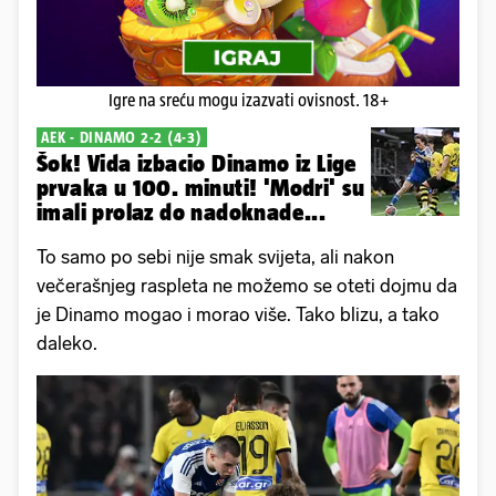
Igre na sreću mogu izazvati ovisnost. 18+
AEK - DINAMO 2-2 (4-3)
Šok! Vida izbacio Dinamo iz Lige
prvaka u 100. minuti! 'Modri' su
imali prolaz do nadoknade...
To samo po sebi nije smak svijeta, ali nakon
večerašnjeg raspleta ne možemo se oteti dojmu da
je Dinamo mogao i morao više. Tako blizu, a tako
daleko.