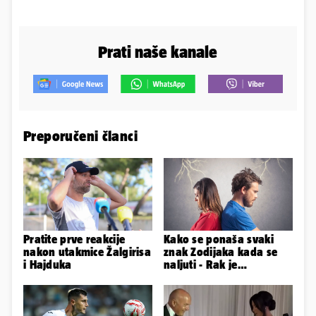
Prati naše kanale
Preporučeni članci
Pratite prve reakcije
Kako se ponaša svaki
nakon utakmice Žalgirisa
znak Zodijaka kada se
i Hajduka
naljuti - Rak je
agresivan, a Vaga brzo
oprašta