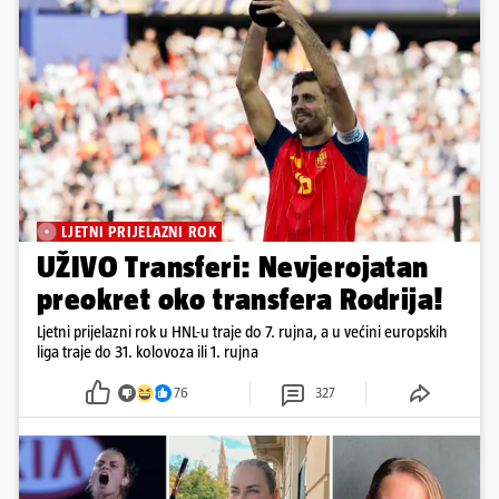
LJETNI PRIJELAZNI ROK
UŽIVO Transferi: Nevjerojatan
preokret oko transfera Rodrija!
Ljetni prijelazni rok u HNL-u traje do 7. rujna, a u većini europskih
liga traje do 31. kolovoza ili 1. rujna
76
327