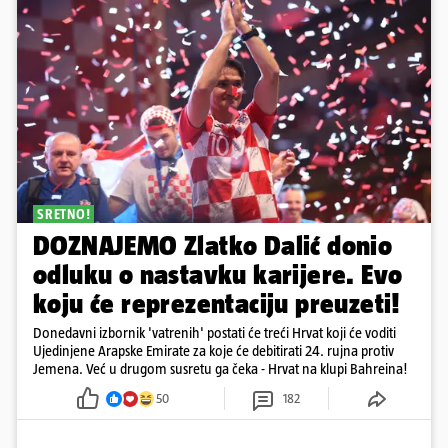
SRETNO!
DOZNAJEMO Zlatko Dalić donio
odluku o nastavku karijere. Evo
koju će reprezentaciju preuzeti!
Donedavni izbornik 'vatrenih' postati će treći Hrvat koji će voditi
Ujedinjene Arapske Emirate za koje će debitirati 24. rujna protiv
Jemena. Već u drugom susretu ga čeka - Hrvat na klupi Bahreina!
50
182