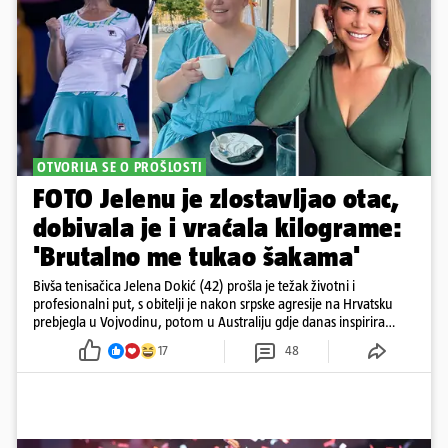
OTVORILA SE O PROŠLOSTI
FOTO Jelenu je zlostavljao otac,
dobivala je i vraćala kilograme:
'Brutalno me tukao šakama'
Bivša tenisačica Jelena Dokić (42) prošla je težak životni i
profesionalni put, s obitelji je nakon srpske agresije na Hrvatsku
prebjegla u Vojvodinu, potom u Australiju gdje danas inspirira
mnoge
17
48