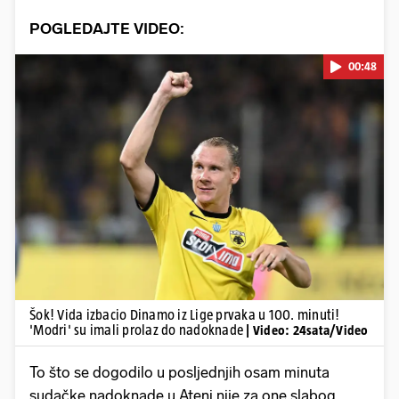
POGLEDAJTE VIDEO:
00:48
Pokretanje videa...
Šok! Vida izbacio Dinamo iz Lige prvaka u 100. minuti!
'Modri' su imali prolaz do nadoknade
| Video: 24sata/Video
To što se dogodilo u posljednjih osam minuta
sudačke nadoknade u Ateni nije za one slabog