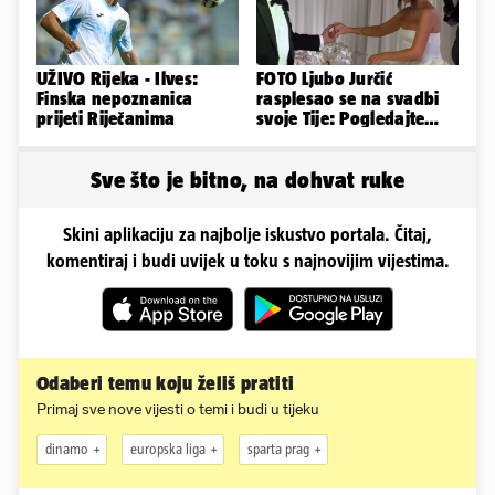
UŽIVO Rijeka - Ilves:
FOTO Ljubo Jurčić
Finska nepoznanica
rasplesao se na svadbi
prijeti Riječanima
svoje Tije: Pogledajte
kako je izgledalo
vjenčanje...
Sve što je bitno, na dohvat ruke
Skini aplikaciju za najbolje iskustvo portala. Čitaj,
komentiraj i budi uvijek u toku s najnovijim vijestima.
Odaberi temu koju želiš pratiti
Primaj sve nove vijesti o temi i budi u tijeku
dinamo
europska liga
sparta prag