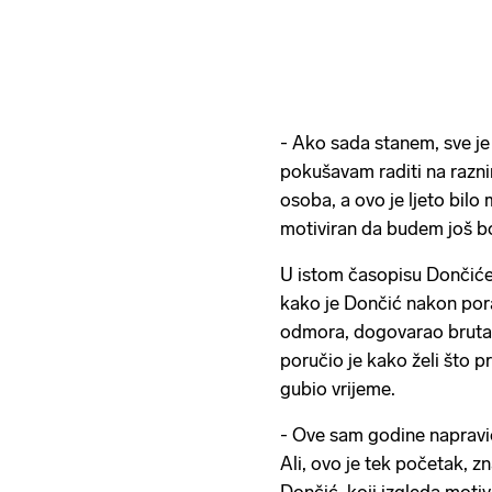
- Ako sada stanem, sve je
pokušavam raditi na razni
osoba, a ovo je ljeto bilo
motiviran da budem još bo
U istom časopisu Dončićev 
kako je Dončić nakon por
odmora, dogovarao brutaln
poručio je kako želi što p
gubio vrijeme.
- Ove sam godine naprav
Ali, ovo je tek početak, z
Dončić, koji izgleda motiv