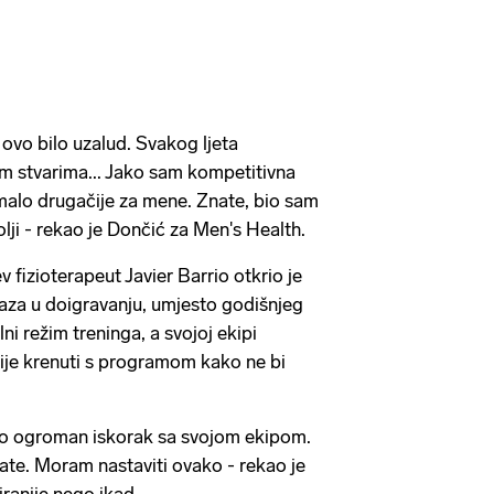
 ovo bilo uzalud. Svakog ljeta
m stvarima... Jako sam kompetitivna
 malo drugačije za mene. Znate, bio sam
lji - rekao je Dončić za Men's Health.
fizioterapeut Javier Barrio otkrio je
aza u doigravanju, umjesto godišnjeg
i režim treninga, a svojoj ekipi
rije krenuti s programom kako ne bi
io ogroman iskorak sa svojom ekipom.
nate. Moram nastaviti ovako - rekao je
iranije nego ikad.