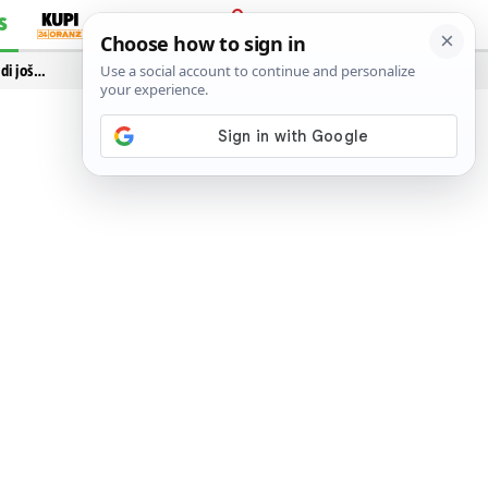
S
PRIJAVA
idi još…