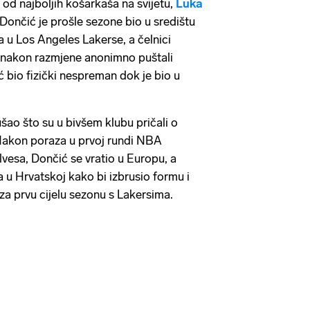
 od najboljih košarkaša na svijetu,
Luka
Dončić je prošle sezone bio u središtu
a u Los Angeles Lakerse, a čelnici
 nakon razmjene anonimno puštali
ć bio fizički nespreman dok je bio u
ušao što su u bivšem klubu pričali o
 Nakon poraza u prvoj rundi NBA
vesa, Dončić se vratio u Europu, a
 u Hrvatskoj kako bi izbrusio formu i
a prvu cijelu sezonu s Lakersima.