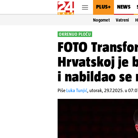
PLUS+
NEWS
Nogomet
Vatreni
H
OKRENUO PLOČU
FOTO Transfor
Hrvatskoj je 
i nabildao se 
Piše
Luka Tunjić
,
utorak, 29.7.2025. u 07:0