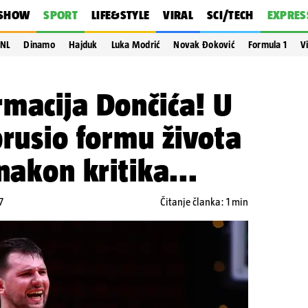
SHOW
SPORT
LIFE&STYLE
VIRAL
SCI/TECH
EXPRES
NL
Dinamo
Hajduk
Luka Modrić
Novak Đoković
Formula 1
V
macija Dončića! U
brusio formu života
nakon kritika...
7
Čitanje članka: 1 min