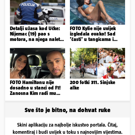
Detalji užasa kod Učke:
FOTO Kylie nije uvijek
Nijemac (19) pao s
izgledala ovako! Sad
motora, na njega naletio
'časti' u tangicama i
automobil. Poginuo je
bikiniju, ali išla je 'pod
nož'...
FOTO Hamiltonu nije
200 fotki 311. Sinjske
dosadno u stanci od F1!
alke
Zanosna Kim radi mu
društvo kroz ljetne
vrućine
Sve što je bitno, na dohvat ruke
Skini aplikaciju za najbolje iskustvo portala. Čitaj,
komentiraj i budi uvijek u toku s najnovijim vijestima.