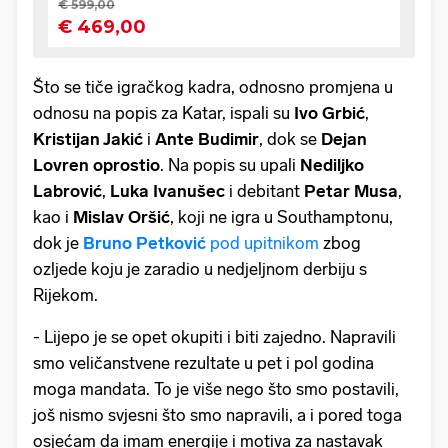
Što se tiče igračkog kadra, odnosno promjena u
odnosu na popis za Katar, ispali su
Ivo Grbić
,
Kristijan Jakić
i
Ante Budimir
, dok se
Dejan
Lovren oprostio
. Na popis su upali
Nediljko
Labrović
,
Luka Ivanušec
i debitant
Petar Musa
,
kao i
Mislav Oršić
, koji ne igra u Southamptonu,
dok je
Bruno Petković
pod upitnikom
zbog
ozljede koju je zaradio u nedjeljnom derbiju s
Rijekom.
- Lijepo je se opet okupiti i biti zajedno. Napravili
smo veličanstvene rezultate u pet i pol godina
moga mandata. To je više nego što smo postavili,
još nismo svjesni što smo napravili, a i pored toga
osjećam da imam energije i motiva za nastavak