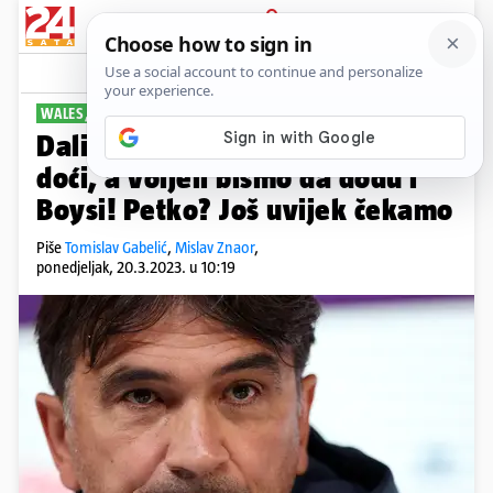
PRIJAVA
Sport
Komentari
30
WALES, PA TURSKA
Dalić: Veselimo se što će Torcida
doći, a voljeli bismo da dođu i
Boysi! Petko? Još uvijek čekamo
Piše
Tomislav Gabelić
,
Mislav Znaor
,
ponedjeljak, 20.3.2023. u 10:19