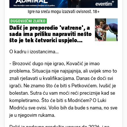
Igre na sreću mogu izazvati ovisnost. 18+
DUGOVJEČNI ZLATKO
Dalić je preporodio 'vatrene', a
sada ima priliku napraviti nešto
što je tek četvorici uspjelo...
O kadru i izostancima...
- Brozović dugo nije igrao, Kovačić je imao
problema. Situacija nije najsjajnija, ali uvijek smo to
znali rješavati u kvalifikacijama. Danas će doći svi
igrači. Ne znamo što će biti s Petkovićem. Ivušić je
bolestan. Sutra ću vam moći reći preciznije kad se
kompletiramo. Što će biti s Modrićem? O Luki
Modriću sve ovisi. Volio bih da bude s nama, no sve
je u njegovim rukama.
Dalić je nedavno produžio ugovor do 2026. i na