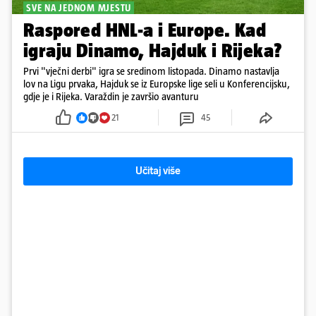
SVE NA JEDNOM MJESTU
Raspored HNL-a i Europe. Kad
igraju Dinamo, Hajduk i Rijeka?
Prvi "vječni derbi" igra se sredinom listopada. Dinamo nastavlja
lov na Ligu prvaka, Hajduk se iz Europske lige seli u Konferencijsku,
gdje je i Rijeka. Varaždin je završio avanturu
21
45
Učitaj više