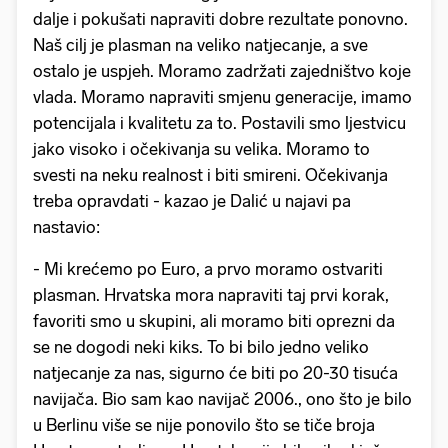
dalje i pokušati napraviti dobre rezultate ponovno.
Naš cilj je plasman na veliko natjecanje, a sve
ostalo je uspjeh. Moramo zadržati zajedništvo koje
vlada. Moramo napraviti smjenu generacije, imamo
potencijala i kvalitetu za to. Postavili smo ljestvicu
jako visoko i očekivanja su velika. Moramo to
svesti na neku realnost i biti smireni. Očekivanja
treba opravdati - kazao je Dalić u najavi pa
nastavio:
- Mi krećemo po Euro, a prvo moramo ostvariti
plasman. Hrvatska mora napraviti taj prvi korak,
favoriti smo u skupini, ali moramo biti oprezni da
se ne dogodi neki kiks. To bi bilo jedno veliko
natjecanje za nas, sigurno će biti po 20-30 tisuća
navijača. Bio sam kao navijač 2006., ono što je bilo
u Berlinu više se nije ponovilo što se tiče broja