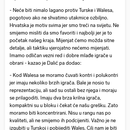
- Neće biti nimalo lagano protiv Turske i Walesa,
pogotovo ako ne shvatimo utakmice ozbiljno.
Hrvatska je motiv svima jer smo treći na svijetu. Ne
smijemo misliti da smo favoriti i najbolji jer je to
početak našeg kraja. Mijenjat ćemo možda sitne
detalje, ali taktiku vjerojatno nećemo mijenjati.
Imamo odličan vezni red i dobre mlađe igrače u
obrani - kazao je Dalić pa dodao:
- Kod Walesa se moramo čuvati kontri i polukontri
jer imaju nekoliko brzih igrača. Bale je nosio tu
reprezentaciju, ali sad su ostali bez njega i moraju
se prilagoditi. Imaju dva brza krilna igrača,
kompaktni su u bloku i čekat će našu grešku. Zato
moramo biti koncentrirani. Nisu u rangu nas po
kvaliteti, ali ne smijemo ih podcijeniti. Važno je ne
izgubiti u Turskoj i pobijediti Wales. Cilj nam je biti