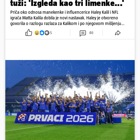
tuži: 'Izgleda kao tri limenke...'
Priča oko odnosa manekenke i influencerice Haley Kalil i NFL
igrača Matta Kalila dobila je novi nastavak. Haley je otvoreno
govorila o razlogu razlaza za Kalikom i po njegovom mišljenju
prešla granicu dobrog ukusa
5
46