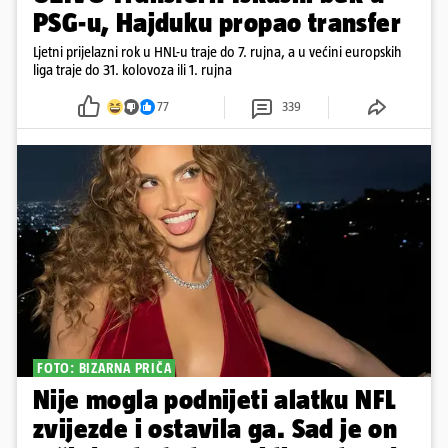
PSG-u, Hajduku propao transfer
Ljetni prijelazni rok u HNL-u traje do 7. rujna, a u većini europskih
liga traje do 31. kolovoza ili 1. rujna
77
339
FOTO: BIZARNA PRIČA
Nije mogla podnijeti alatku NFL
zvijezde i ostavila ga. Sad je on