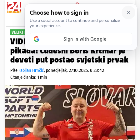
PRIJAVA
Sport
Komentari
5
VELIKI PODVIG
VIDEO Boro, kralj elektronskog
pikada! Čudesni Boris Krčmar je
deveti put postao svjetski prvak
Piše
Fabijan Hrnčić
,
ponedjeljak, 27.10.2025. u 23:42
Čitanje članka: 1 min