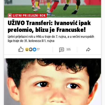
LJETNI PRIJELAZNI ROK
UŽIVO Transferi: Ivanović ipak
prelomio, blizu je Francuske!
Ljetni prijelazni rok u HNL-u traje do 7. rujna, a u većini europskih
liga traje do 31. kolovoza ili 1. rujna
77
335