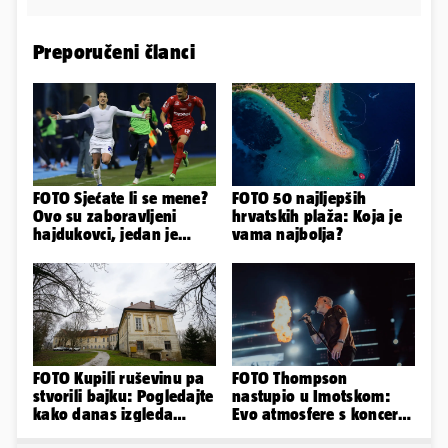
Preporučeni članci
FOTO Sjećate li se mene?
FOTO 50 najljepših
Ovo su zaboravljeni
hrvatskih plaža: Koja je
hajdukovci, jedan je
vama najbolja?
napuhao 3,3 promila...
FOTO Kupili ruševinu pa
FOTO Thompson
stvorili bajku: Pogledajte
nastupio u Imotskom:
kako danas izgleda
Evo atmosfere s koncerta
dvorac u Zagorju
na Gospinom docu