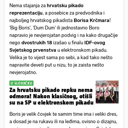
Nema stajanja za
hrvatsku pikado
reprezentaciju
, a posebice za predvodnika i
najboljeg hrvatskog pikadista
Borisa Krčmara
!
'Big Boris', 'Dum Dum' ili jednostavno Boro
napravio je nevjerojatan podvig i na kako drugačije
nego
dvostrukih 18
izašao u finalu
IDF-ovog
Svjetskog prvenstva
u elektronskom pikadu.
Velika je to vijest sama po sebi, a kad tako nešto
napravite deveti put u nizu, to je zaista nešto
nevjerojatno.
U SLOVAČKU
Za hrvatsku pikado repku nema
odmora! Nakon klasičnog, otišli
su na SP u elektronskom pikadu
Boris je velik čovjek te samim time ima i veliki dres,
a dosad je na rukavu ili na leđima, ovisno o dizajnu,