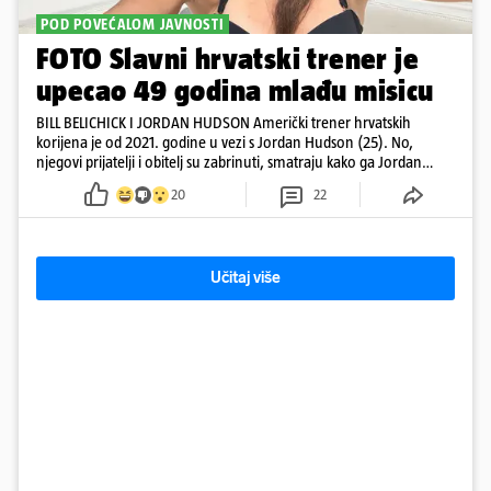
POD POVEĆALOM JAVNOSTI
FOTO Slavni hrvatski trener je
upecao 49 godina mlađu misicu
BILL BELICHICK I JORDAN HUDSON Američki trener hrvatskih
korijena je od 2021. godine u vezi s Jordan Hudson (25). No,
njegovi prijatelji i obitelj su zabrinuti, smatraju kako ga Jordan
kontrolira
20
22
Učitaj više