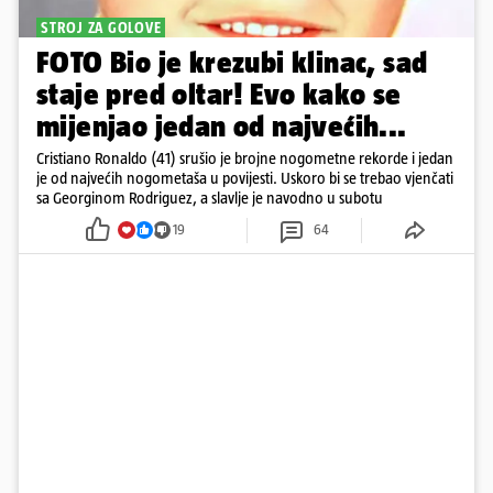
STROJ ZA GOLOVE
FOTO Bio je krezubi klinac, sad
staje pred oltar! Evo kako se
mijenjao jedan od najvećih...
Cristiano Ronaldo (41) srušio je brojne nogometne rekorde i jedan
je od najvećih nogometaša u povijesti. Uskoro bi se trebao vjenčati
sa Georginom Rodriguez, a slavlje je navodno u subotu
19
64