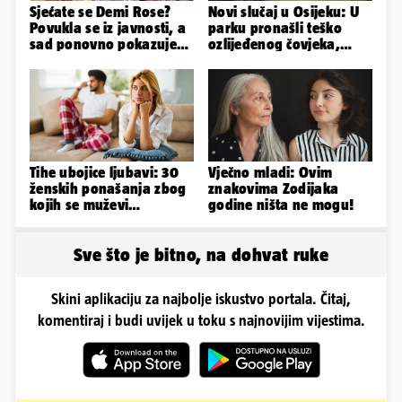
Sjećate se Demi Rose?
Novi slučaj u Osijeku: U
Povukla se iz javnosti, a
parku pronašli teško
sad ponovno pokazuje
ozlijeđenog čovjeka,
obline. Ovako izgleda
prevezen je u bolnicu
Tihe ubojice ljubavi: 30
Vječno mladi: Ovim
ženskih ponašanja zbog
znakovima Zodijaka
kojih se muževi
godine ništa ne mogu!
emocionalno distanciraju
Sve što je bitno, na dohvat ruke
Skini aplikaciju za najbolje iskustvo portala. Čitaj,
komentiraj i budi uvijek u toku s najnovijim vijestima.