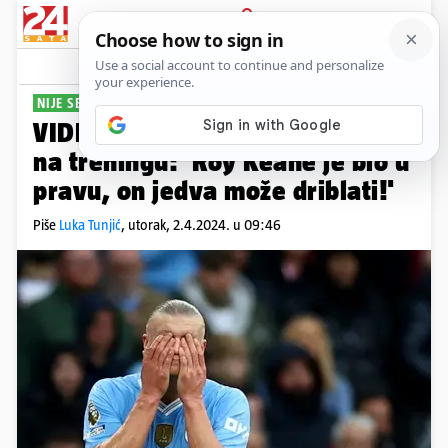
PRIJAVA
Sport
Komentari
59
NIJE SE PROSLAVIO
VIDEO Haaland šokirao navijače
na treningu: 'Roy Keane je bio u
pravu, on jedva može driblati!'
Piše
Luka Tunjić
,
utorak, 2.4.2024. u 09:46