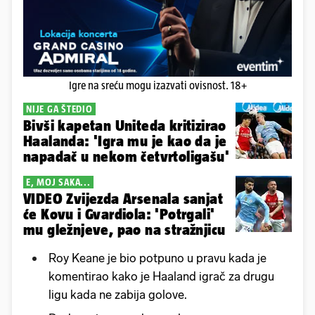
Igre na sreću mogu izazvati ovisnost. 18+
NIJE GA ŠTEDIO
Bivši kapetan Uniteda kritizirao
Haalanda: 'Igra mu je kao da je
napadač u nekom četvrtoligašu'
E, MOJ SAKA...
VIDEO Zvijezda Arsenala sanjat
će Kovu i Gvardiola: 'Potrgali'
mu gležnjeve, pao na stražnjicu
Roy Keane je bio potpuno u pravu kada je
komentirao kako je Haaland igrač za drugu
ligu kada ne zabija golove.