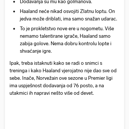
Dodavanja su mu kao golmanova.
Haaland neće nikad osvojiti Zlatnu loptu. On
jedva može driblati, ima samo snažan udarac.
To je prokletstvo nove ere u nogometu. Više
nemamo talentirane igrače, Haaland samo
zabija golove. Nema dobru kontrolu lopte i
shvaćanje igre.
Ipak, treba istaknuti kako se radi o snimci s
treninga i kako Haaland vjerojatno nije dao sve od
sebe. Inače, Norvežain ove sezone u Premier ligi
ima uspješnost dodavanja od 76 posto, a na
utakmici ih napravi nešto više od devet.