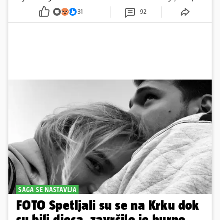
pažnju odvlačila ljepotica iza klupe
31
92
SAGA SE NASTAVLJA
FOTO Spetljali su se na Krku dok
su bili djeca, završilo je burno.