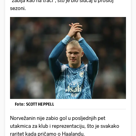
"zabija kao na traci", što je bio slučaj u prošloj
sezoni.
Foto: SCOTT HEPPELL
Norvežanin nije zabio gol u posljednjih pet
utakmica za klub i reprezentaciju, što je svakako
raritet kada pričamo o Haalandu.