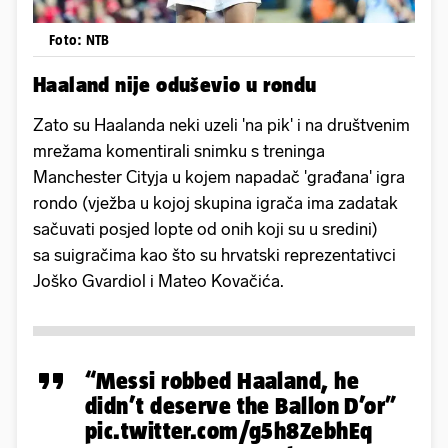
Foto: NTB
Haaland nije oduševio u rondu
Zato su Haalanda neki uzeli 'na pik' i na društvenim
mrežama komentirali snimku s treninga
Manchester Cityja u kojem napadač 'građana' igra
rondo (vježba u kojoj skupina igrača ima zadatak
sačuvati posjed lopte od onih koji su u sredini)
sa suigračima kao što su hrvatski reprezentativci
Joško Gvardiol i Mateo Kovačića.
“Messi robbed Haaland, he
didn’t deserve the Ballon D’or”
pic.twitter.com/g5h8ZebhEq