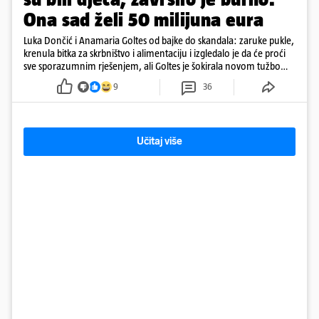
Ona sad želi 50 milijuna eura
Luka Dončić i Anamaria Goltes od bajke do skandala: zaruke pukle,
krenula bitka za skrbništvo i alimentaciju i izgledalo je da će proći
sve sporazumnim rješenjem, ali Goltes je šokirala novom tužbom
u Sloveniji
9
36
Učitaj više