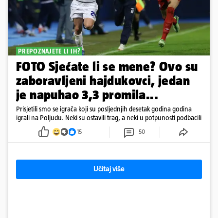
PREPOZNAJETE LI IH?
FOTO Sjećate li se mene? Ovo su
zaboravljeni hajdukovci, jedan
je napuhao 3,3 promila...
Prisjetili smo se igrača koji su posljednjih desetak godina godina
igrali na Poljudu. Neki su ostavili trag, a neki u potpunosti podbacili
15
50
Učitaj više