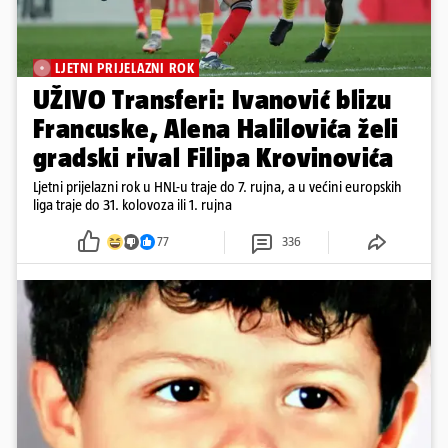
LJETNI PRIJELAZNI ROK
UŽIVO Transferi: Ivanović blizu
Francuske, Alena Halilovića želi
gradski rival Filipa Krovinovića
Ljetni prijelazni rok u HNL-u traje do 7. rujna, a u većini europskih
liga traje do 31. kolovoza ili 1. rujna
77
336