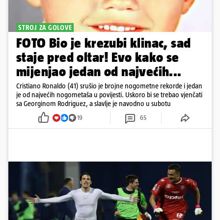
STROJ ZA GOLOVE
FOTO Bio je krezubi klinac, sad
staje pred oltar! Evo kako se
mijenjao jedan od najvećih...
Cristiano Ronaldo (41) srušio je brojne nogometne rekorde i jedan
je od najvećih nogometaša u povijesti. Uskoro bi se trebao vjenčati
sa Georginom Rodriguez, a slavlje je navodno u subotu
19
65