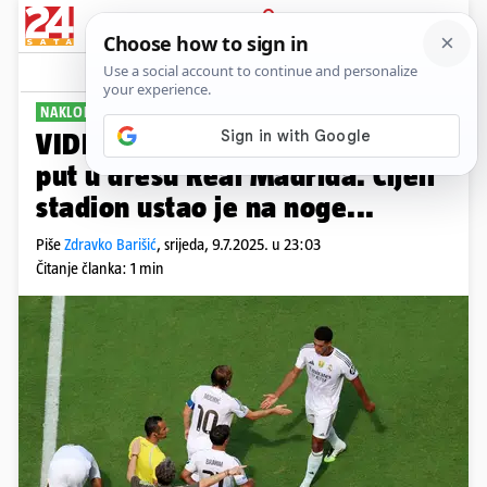
PRIJAVA
Sport
Komentari
7
NAKLON KRALJU
VIDEO Luka Modrić posljednji
put u dresu Real Madrida. Cijeli
stadion ustao je na noge...
Piše
Zdravko Barišić
,
srijeda, 9.7.2025. u 23:03
Čitanje članka: 1 min