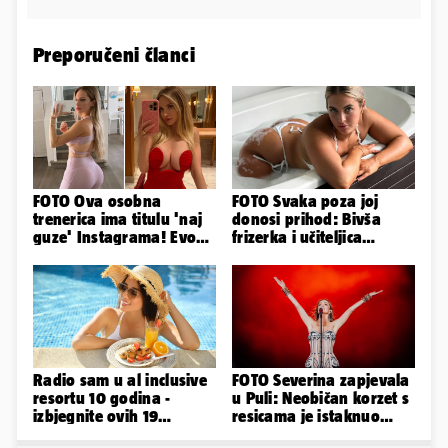
Preporučeni članci
FOTO Ova osobna
FOTO Svaka poza joj
trenerica ima titulu 'naj
donosi prihod: Bivša
guze' Instagrama! Evo
frizerka i učiteljica
koliko naplaćuje po
oblinama je zapalila
satu...
Instagram
Radio sam u al inclusive
FOTO Severina zapjevala
resortu 10 godina -
u Puli: Neobičan korzet s
izbjegnite ovih 19
resicama je istaknuo
grešaka i olakšajte si
njezine vitke noge...