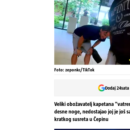
Foto: zeponkc/TikTok
Dodaj 24sata
Veliki obožavatelj kapetana "vatren
desne noge, nedostajao joj je još s
kratkog susreta u Čepinu