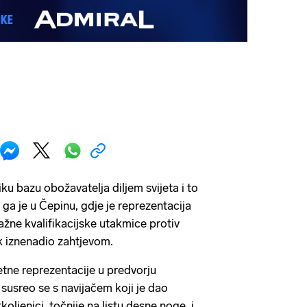
ku bazu obožavatelja diljem svijeta i to
 ga je u Čepinu, gdje je reprezentacija
važne kvalifikacijske utakmice protiv
k iznenadio zahtjevom.
ne reprezentacije u predvorju
susreo se s navijačem koji je dao
tkoljenici, točnije na listu desne noge, i