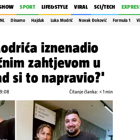
SHOW
SPORT
LIFE&STYLE
VIRAL
SCI/TECH
EXPRES
NL
Dinamo
Hajduk
Luka Modrić
Novak Đoković
Formula 1
V
odrića iznenadio
ičnim zahtjevom u
d si to napravio?'
09:08
Čitanje članka: < 1 min