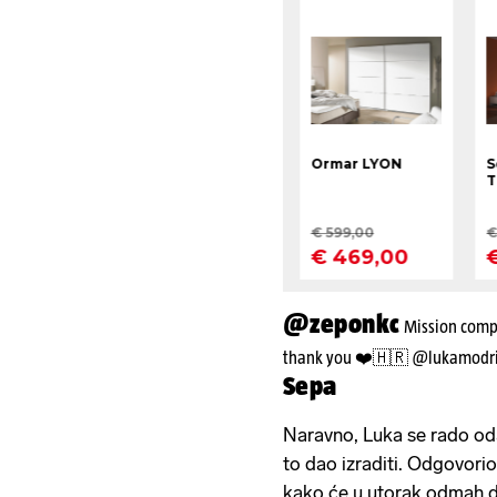
@zeponkc
Mission compl
thank you ❤️🇭🇷 @lukamodr
Sepa
Naravno, Luka se rado oda
to dao izraditi. Odgovorio 
kako će u utorak odmah da