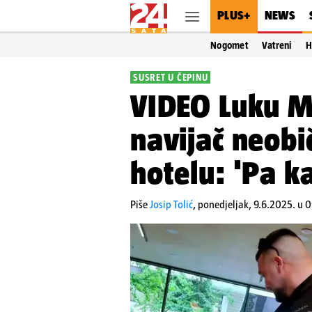
PLUS+
NEWS
Nogomet
Vatreni
H
SUSRET U ČEPINU
VIDEO Luku M
navijač neob
hotelu: 'Pa ka
Piše
Josip Tolić
,
ponedjeljak, 9.6.2025. u 