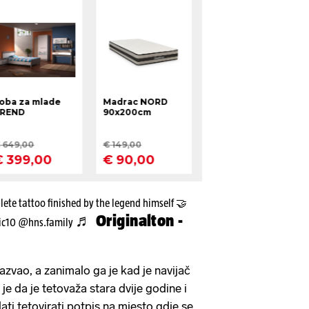
ete tattoo finished by the legend himself 🤝
♬ Originalton -
ic10 @hns.family
zvao, a zanimalo ga je kad je navijač
je da je tetovaža stara dvije godine i
ti tetovirati potpis na mjesto gdje se