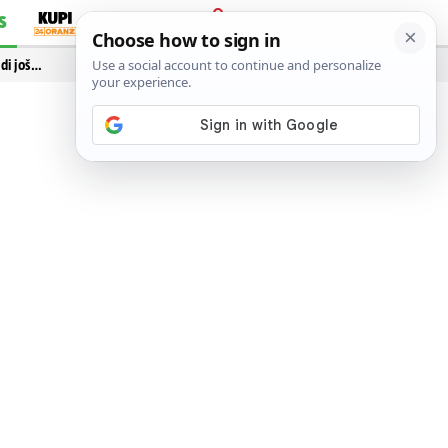
S
PRIJAVA
idi još…