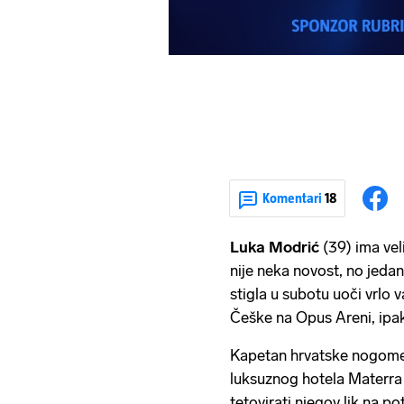
Komentari
18
Luka Modrić
(39) ima veli
nije neka novost, no jedan
stigla u subotu uoči vrlo 
Češke na Opus Areni, ipa
Kapetan hrvatske nogomet
luksuznog hotela Materra 
tetovirati njegov lik na po