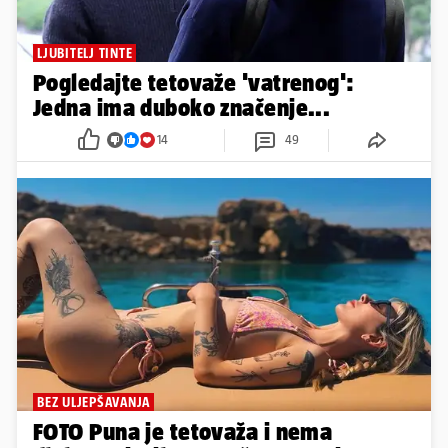
LJUBITELJ TINTE
Pogledajte tetovaže 'vatrenog':
Jedna ima duboko značenje...
14
49
BEZ ULJEPŠAVANJA
FOTO Puna je tetovaža i nema