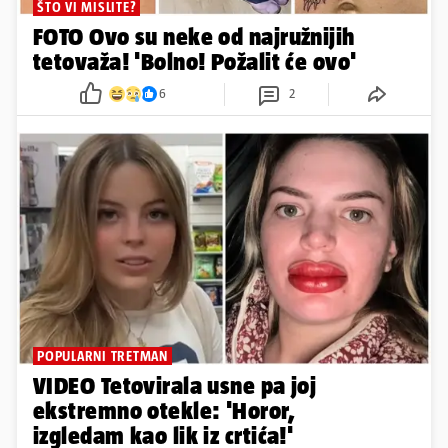
ŠTO VI MISLITE?
FOTO Ovo su neke od najružnijih
tetovaža! 'Bolno! Požalit će ovo'
6
2
POPULARNI TRETMAN
VIDEO Tetovirala usne pa joj
ekstremno otekle: 'Horor,
izgledam kao lik iz crtića!'