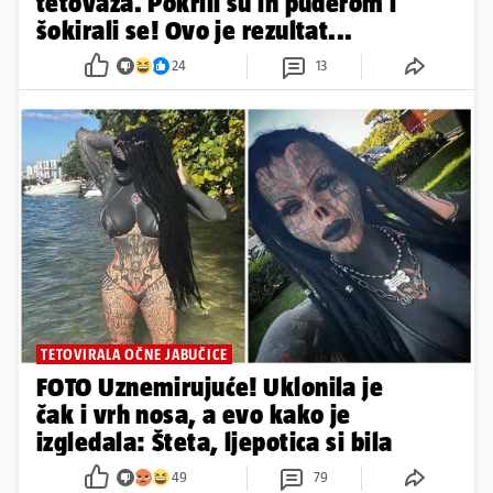
tetovaža. Pokrili su ih puderom i
šokirali se! Ovo je rezultat...
24
13
TETOVIRALA OČNE JABUČICE
FOTO Uznemirujuće! Uklonila je
čak i vrh nosa, a evo kako je
izgledala: Šteta, ljepotica si bila
49
79