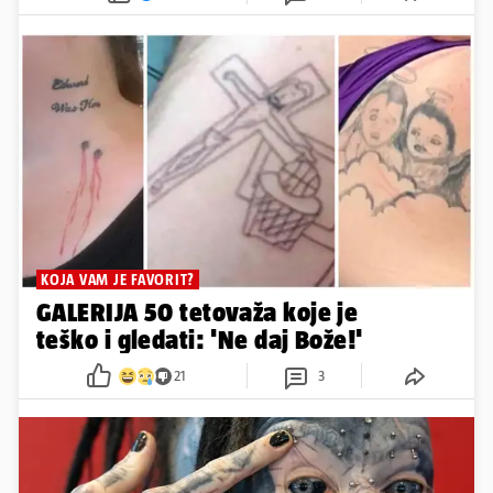
KOJA VAM JE FAVORIT?
GALERIJA 50 tetovaža koje je
teško i gledati: 'Ne daj Bože!'
21
3