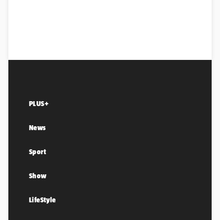
PLUS+
News
Sport
Show
LifeStyle