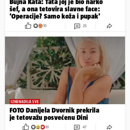
Bujna Kata: Tata joj je bio narko
šef, a ona tetovira slavne face:
'Operacije? Samo koža i pupak'
10
25
IZNENADILA SVE
FOTO Danijela Dvornik prekrila
je tetovažu posvećenu Dini
10
47