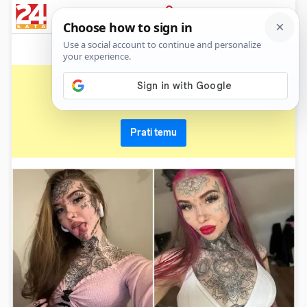
News
Show
Sport
Life&style
Video
Express
PRIJAVA
tetovaža
Primaj sve nove vijesti o temi i budi u tijeku
Prati temu