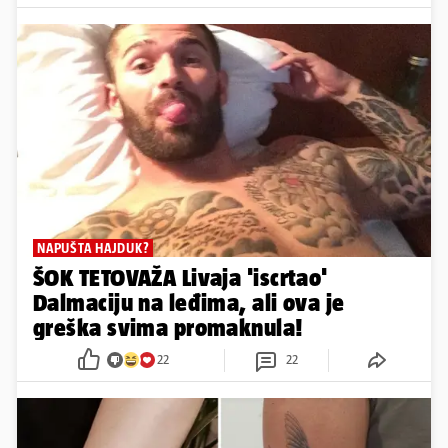
NAPUŠTA HAJDUK?
ŠOK TETOVAŽA Livaja 'iscrtao'
Dalmaciju na leđima, ali ova je
greška svima promaknula!
22
22