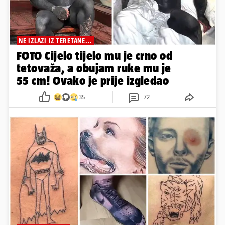
NE IZLAZI IZ TERETANE...
FOTO Cijelo tijelo mu je crno od
tetovaža, a obujam ruke mu je
55 cm! Ovako je prije izgledao
35
72