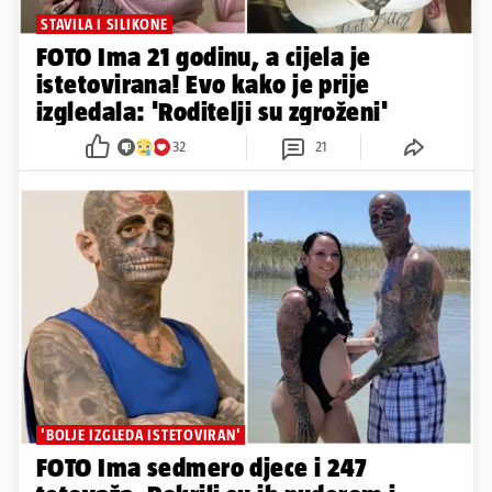
STAVILA I SILIKONE
FOTO Ima 21 godinu, a cijela je
istetovirana! Evo kako je prije
izgledala: 'Roditelji su zgroženi'
32
21
'BOLJE IZGLEDA ISTETOVIRAN'
FOTO Ima sedmero djece i 247