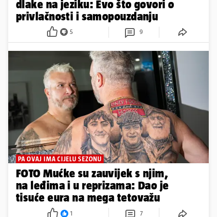
dlake na jeziku: Evo što govori o
privlačnosti i samopouzdanju
5
9
PA OVAJ IMA CIJELU SEZONU
FOTO Mućke su zauvijek s njim,
na leđima i u reprizama: Dao je
tisuće eura na mega tetovažu
1
7