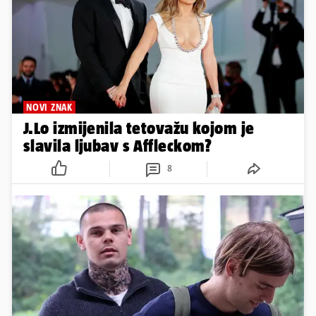
NOVI ZNAK
J.Lo izmijenila tetovažu kojom je
slavila ljubav s Affleckom?
8