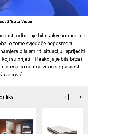
deo: 24sata Video
nosti odbacuje bilo kakve insinuacije
ukoba, o tome svjedoče neposredni
amjera bila smiriti situaciju i spriječiti
koji su prijetili. Reakcija je bila brza i
smjerena na neutraliziranje opasnosti
 Križanović.