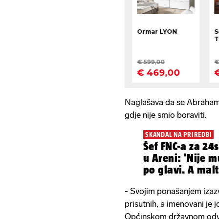
Naglašava da se Abraham
gdje nije smio boraviti.
SKANDAL NA PRIREDBI
Šef FNC-a za 24s
u Areni: 'Nije 
po glavi. A mal
- Svojim ponašanjem izazv
prisutnih, a imenovani je 
Općinskom državnom odvj