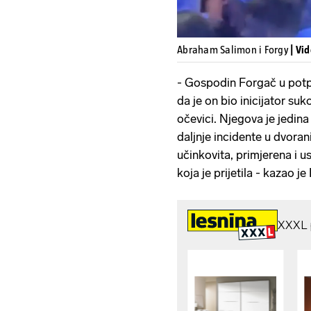
Abraham Salimon i Forgy
| Vi
- Gospodin Forgač u potpu
da je on bio inicijator s
očevici. Njegova je jedina n
daljnje incidente u dvorani 
učinkovita, primjerena i u
koja je prijetila - kazao je