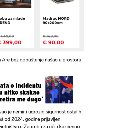
 Are bez dopuštenja našao u prostoru
ata o incidentu
mu nitko skakao
tretira me dugo'
ao je nemir i ugrozio sigurnost ostalih
još od 2024. godine prijavljen
etništvu u Zagrebu za učin kaznenog