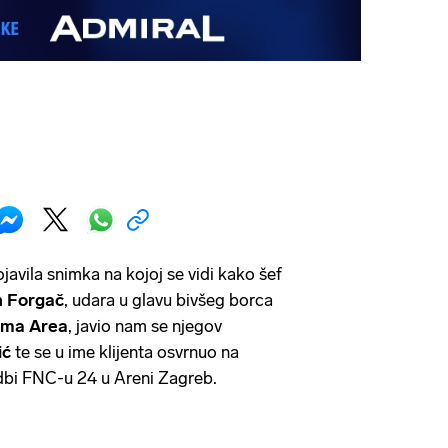
javila snimka na kojoj se vidi kako šef
 Forgač
, udara u glavu bivšeg borca
ma Area
, javio nam se njegov
ić
te se u ime klijenta osvrnuo na
edbi FNC-u 24 u Areni Zagreb.