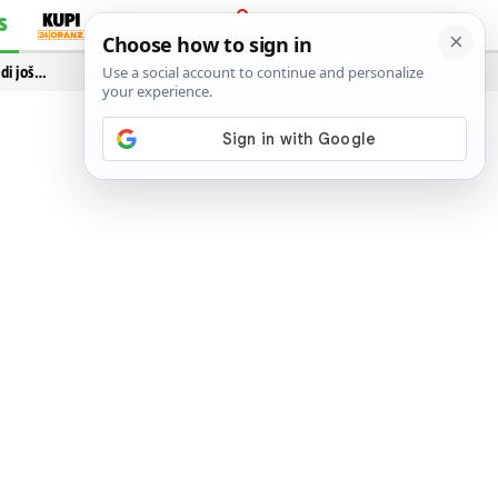
S
PRIJAVA
idi još…