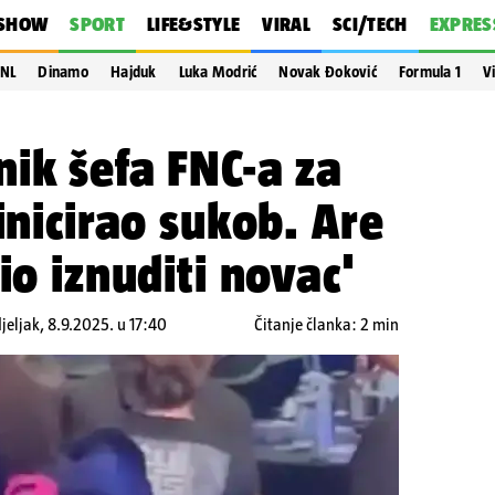
SHOW
SPORT
LIFE&STYLE
VIRAL
SCI/TECH
EXPRES
NL
Dinamo
Hajduk
Luka Modrić
Novak Đoković
Formula 1
V
ik šefa FNC-a za
inicirao sukob. Are
io iznuditi novac'
jeljak, 8.9.2025. u 17:40
Čitanje članka: 2 min