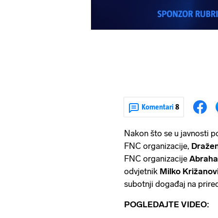
Komentari
8
Nakon što se u javnosti po
FNC organizacije,
Dražen
FNC organizacije
Abraha
odvjetnik
Milko Križanov
subotnji događaj na prir
POGLEDAJTE VIDEO: