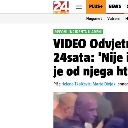
PLUS+
NEWS
Nogomet
Vatreni
H
REPOVI INCIDENTA U ARENI
VIDEO Odvjetn
24sata: 'Nije 
je od njega ht
Piše
Helena Tkalčević
,
Marta Divjak
,
poned