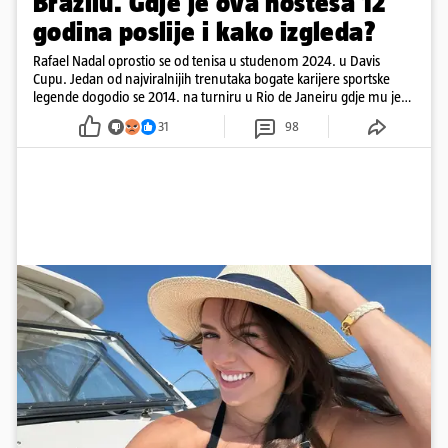
Brazilu. Gdje je ova hostesa 12
godina poslije i kako izgleda?
Rafael Nadal oprostio se od tenisa u studenom 2024. u Davis
Cupu. Jedan od najviralnijih trenutaka bogate karijere sportske
legende dogodio se 2014. na turniru u Rio de Janeiru gdje mu je
pažnju odvlačila ljepotica iza klupe
31
98