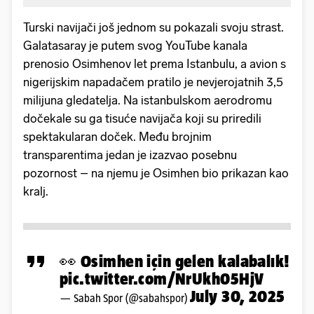
Turski navijači još jednom su pokazali svoju strast.
Galatasaray je putem svog YouTube kanala
prenosio Osimhenov let prema Istanbulu, a avion s
nigerijskim napadačem pratilo je nevjerojatnih 3,5
milijuna gledatelja. Na istanbulskom aerodromu
dočekale su ga tisuće navijača koji su priredili
spektakularan doček. Među brojnim
transparentima jedan je izazvao posebnu
pozornost – na njemu je Osimhen bio prikazan kao
kralj.
👀 Osimhen için gelen kalabalık!
pic.twitter.com/NrUkh05HjV
July 30, 2025
— Sabah Spor (@sabahspor)