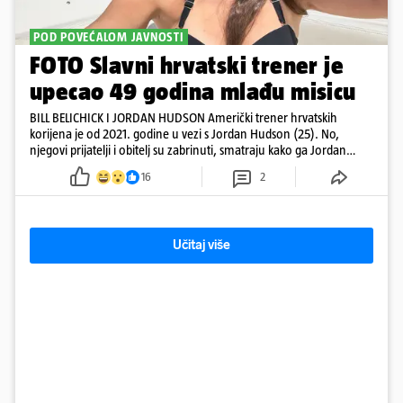
POD POVEĆALOM JAVNOSTI
FOTO Slavni hrvatski trener je
upecao 49 godina mlađu misicu
BILL BELICHICK I JORDAN HUDSON Američki trener hrvatskih
korijena je od 2021. godine u vezi s Jordan Hudson (25). No,
njegovi prijatelji i obitelj su zabrinuti, smatraju kako ga Jordan
kontrolira
16
2
Učitaj više