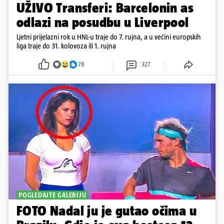
UŽIVO Transferi: Barcelonin as
odlazi na posudbu u Liverpool
Ljetni prijelazni rok u HNL-u traje do 7. rujna, a u većini europskih
liga traje do 31. kolovoza ili 1. rujna
78
327
POGLEDAJTE GALERIJU
FOTO Nadal ju je gutao očima u