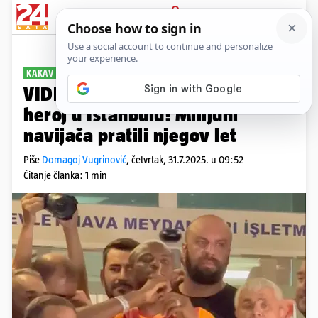
PRIJAVA
Sport
Komentari
0
KAKAV DOČEK
VIDEO Osimhen dočekan kao
heroj u Istanbulu! Milijuni
navijača pratili njegov let
Piše
Domagoj Vugrinović
,
četvrtak, 31.7.2025. u 09:52
Čitanje članka: 1 min