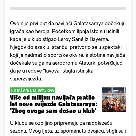
Ovo nije prvi put da navijači Galatasaraya dočekuju
igrača kao heroja. Početkom lipnja isto su učinili
kada je u klub stigao Leroy Sané iz Bayerna.
Njegov dolazak u Istanbul pretvorio se u spektakl
koji je nadmašio sportske okvire, a stotine navijača
dočekale su ga na aerodromu Atatürk, potvrđujući
da je u redove "lavova" stigla istinska
superzvijezda.
POJAČANJE IZ BAYERNA
Više od milijun navijača pratilo
let nove zvijezde Galatasaraya:
'Zbog ovoga sam došao u klub'
U klubu se ozbiljno pripremaju za nadolazeću
sezonu. Ovog ljeta, uz spomenutu dvojicu, stigli su i