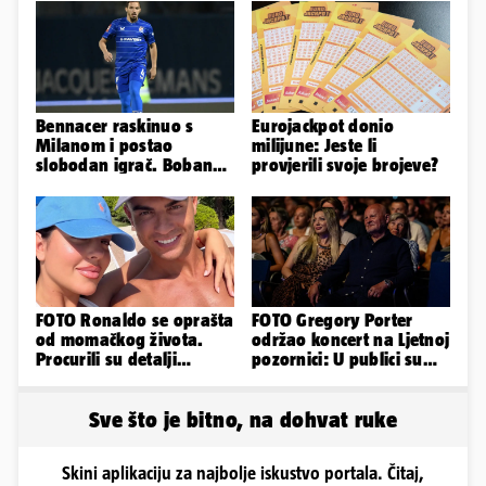
Bennacer raskinuo s
Eurojackpot donio
Milanom i postao
milijune: Jeste li
slobodan igrač. Boban
provjerili svoje brojeve?
ga želio zadržati u
Dinamu
FOTO Ronaldo se oprašta
FOTO Gregory Porter
od momačkog života.
održao koncert na Ljetnoj
Procurili su detalji
pozornici: U publici su
glamuroznog vjenčanja
bili Mateša i Blanka
Sve što je bitno, na dohvat ruke
Skini aplikaciju za najbolje iskustvo portala. Čitaj,