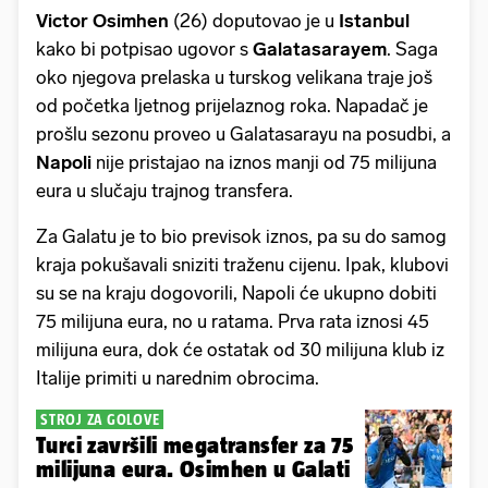
Victor Osimhen
(26) doputovao je u
Istanbul
kako bi potpisao ugovor s
Galatasarayem
. Saga
oko njegova prelaska u turskog velikana traje još
od početka ljetnog prijelaznog roka. Napadač je
prošlu sezonu proveo u Galatasarayu na posudbi, a
Napoli
nije pristajao na iznos manji od 75 milijuna
eura u slučaju trajnog transfera.
Za Galatu je to bio previsok iznos, pa su do samog
kraja pokušavali sniziti traženu cijenu. Ipak, klubovi
su se na kraju dogovorili, Napoli će ukupno dobiti
75 milijuna eura, no u ratama. Prva rata iznosi 45
milijuna eura, dok će ostatak od 30 milijuna klub iz
Italije primiti u narednim obrocima.
STROJ ZA GOLOVE
Turci završili megatransfer za 75
milijuna eura. Osimhen u Galati