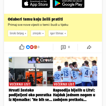
Odaberi temu koju želiš pratiti
Primaj sve nove vijesti o temi i budi u tijeku
široki brijeg
zrinjski
igor štimac
3
8