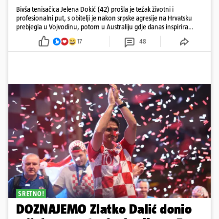
Bivša tenisačica Jelena Dokić (42) prošla je težak životni i
profesionalni put, s obitelji je nakon srpske agresije na Hrvatsku
prebjegla u Vojvodinu, potom u Australiju gdje danas inspirira
mnoge
17
48
SRETNO!
DOZNAJEMO Zlatko Dalić donio