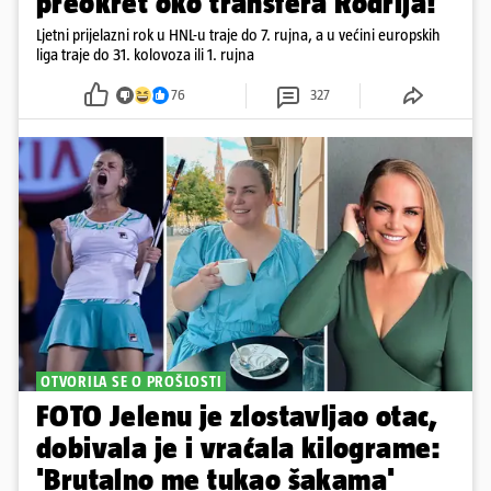
preokret oko transfera Rodrija!
Ljetni prijelazni rok u HNL-u traje do 7. rujna, a u većini europskih
liga traje do 31. kolovoza ili 1. rujna
76
327
OTVORILA SE O PROŠLOSTI
FOTO Jelenu je zlostavljao otac,
dobivala je i vraćala kilograme:
'Brutalno me tukao šakama'