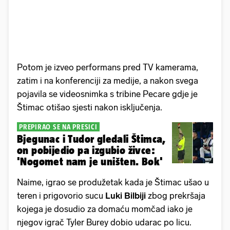
Potom je izveo performans pred TV kamerama,
zatim i na konferenciji za medije, a nakon svega
pojavila se videosnimka s tribine Pecare gdje je
Štimac otišao sjesti nakon isključenja.
PREPIRAO SE NA PRESICI
Bjegunac i Tudor gledali Štimca,
on pobijedio pa izgubio živce:
'Nogomet nam je uništen. Bok'
Naime, igrao se produžetak kada je Štimac ušao u
teren i prigovorio sucu
Luki Bilbiji
zbog prekršaja
kojega je dosudio za domaću momčad iako je
njegov igrač Tyler Burey dobio udarac po licu.