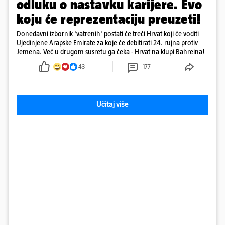
odluku o nastavku karijere. Evo
koju će reprezentaciju preuzeti!
Donedavni izbornik 'vatrenih' postati će treći Hrvat koji će voditi
Ujedinjene Arapske Emirate za koje će debitirati 24. rujna protiv
Jemena. Već u drugom susretu ga čeka - Hrvat na klupi Bahreina!
43
177
Učitaj više