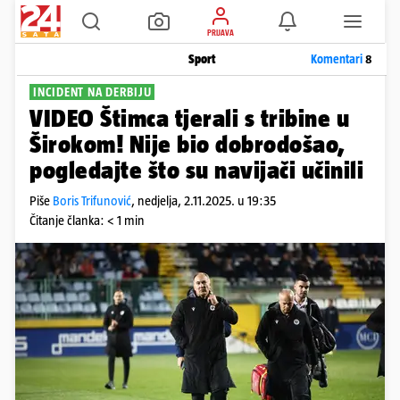
PRIJAVA
Sport
Komentari
8
INCIDENT NA DERBIJU
VIDEO Štimca tjerali s tribine u
Širokom! Nije bio dobrodošao,
pogledajte što su navijači učinili
Piše
Boris Trifunović
,
nedjelja, 2.11.2025. u 19:35
Čitanje članka: < 1 min