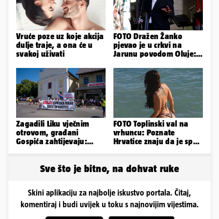
Vruće poze uz koje akcija
FOTO Dražen Žanko
dulje traje, a ona će u
pjevao je u crkvi na
svakoj uživati
Jarunu povodom Oluje:
Evo kako je izgledao
nastup
Zagadili Liku vječnim
FOTO Toplinski val na
otrovom, građani
vrhuncu: Poznate
Gospića zahtijevaju:
Hrvatice znaju da je spas
'Hitno sanirajte
u minijaturnom bikiniju
odlagalište!'
Sve što je bitno, na dohvat ruke
Skini aplikaciju za najbolje iskustvo portala. Čitaj,
komentiraj i budi uvijek u toku s najnovijim vijestima.