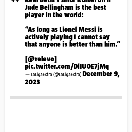
Jude Bellingham is the best
player in the world:
“As long as Lionel Messi is
actively playing I cannot say
that anyone is better than him.”
[
@relevo
]
pic.twitter.com/DlIU0E7jMq
December 9,
— LaLigaExtra (@LaLigaExtra)
2023