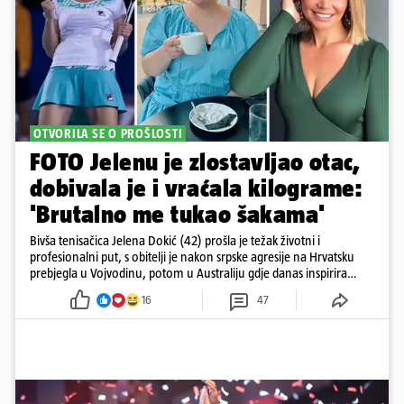
OTVORILA SE O PROŠLOSTI
FOTO Jelenu je zlostavljao otac,
dobivala je i vraćala kilograme:
'Brutalno me tukao šakama'
Bivša tenisačica Jelena Dokić (42) prošla je težak životni i
profesionalni put, s obitelji je nakon srpske agresije na Hrvatsku
prebjegla u Vojvodinu, potom u Australiju gdje danas inspirira
mnoge
16
47