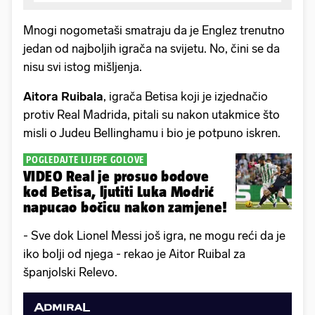
Mnogi nogometaši smatraju da je Englez trenutno
jedan od najboljih igrača na svijetu. No, čini se da
nisu svi istog mišljenja.
Aitora Ruibala
, igrača Betisa koji je izjednačio
protiv Real Madrida, pitali su nakon utakmice što
misli o Judeu Bellinghamu i bio je potpuno iskren.
POGLEDAJTE LIJEPE GOLOVE
VIDEO Real je prosuo bodove
kod Betisa, ljutiti Luka Modrić
napucao bočicu nakon zamjene!
- Sve dok Lionel Messi još igra, ne mogu reći da je
iko bolji od njega - rekao je Aitor Ruibal za
španjolski Relevo.