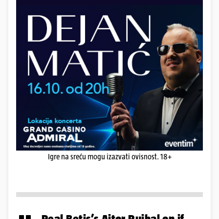
Igre na sreću mogu izazvati ovisnost. 18+
Real Betis’s Aitor Ruibal on if