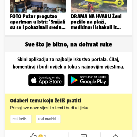
FOTO Požar progutao
DRAMA NA HVARU Ženi
apartman u Istri: 'Smijali
pozlilo na plaži,
su se i pokazivali srednji
medicinari iskakali iz
prst dok je kuća gorjela'
helikoptera na stijene!
Sve što je bitno, na dohvat ruke
Skini aplikaciju za najbolje iskustvo portala. Čitaj,
komentiraj i budi uvijek u toku s najnovijim vijestima.
Odaberi temu koju želiš pratiti
Primaj sve nove vijesti o temi i budi u tijeku
real betis
real madrid
1