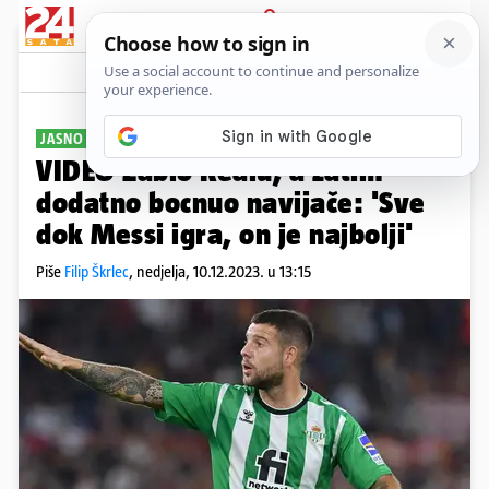
PRIJAVA
Sport
Komentari
0
JASNO JE ODGOVORIO
VIDEO Zabio Realu, a zatim
dodatno bocnuo navijače: 'Sve
dok Messi igra, on je najbolji'
Piše
Filip Škrlec
,
nedjelja, 10.12.2023. u 13:15