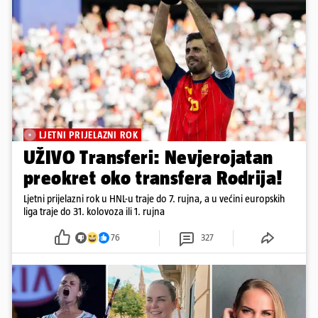
LJETNI PRIJELAZNI ROK
UŽIVO Transferi: Nevjerojatan
preokret oko transfera Rodrija!
Ljetni prijelazni rok u HNL-u traje do 7. rujna, a u većini europskih
liga traje do 31. kolovoza ili 1. rujna
76
327