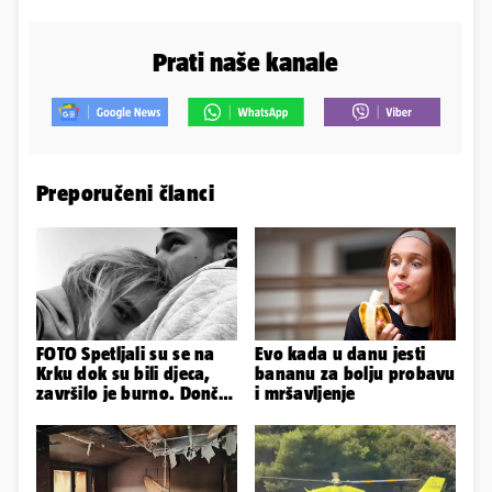
Prati naše kanale
Preporučeni članci
FOTO Spetljali su se na
Evo kada u danu jesti
Krku dok su bili djeca,
bananu za bolju probavu
završilo je burno. Dončić
i mršavljenje
i Anamaria u novoj fazi