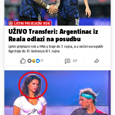
LJETNI PRIJELAZNI ROK
UŽIVO Transferi: Argentinac iz
Reala odlazi na posudbu
Ljetni prijelazni rok u HNL-u traje do 7. rujna, a u većini europskih
liga traje do 31. kolovoza ili 1. rujna
77
327