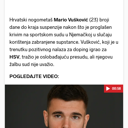
Hrvatski nogometaš
Mario Vušković
(23) broji
dane do kraja suspenzije nakon što je proglašen
krivim na sportskom sudu u Njemačkoj u slučaju
korištenja zabranjene supstance. Vušković, koji je u
trenutku pozitivnog nalaza za doping igrao za
HSV
, tražio je oslobađajuću presudu, ali njegovu
žalbu sud nije uvažio.
POGLEDAJTE VIDEO:
00:58
Pokretanje videa...