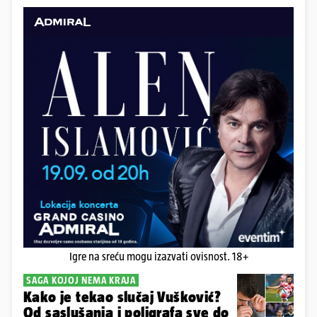
Igre na sreću mogu izazvati ovisnost. 18+
SAGA KOJOJ NEMA KRAJA
Kako je tekao slučaj Vušković?
Od saslušanja i poligrafa sve do