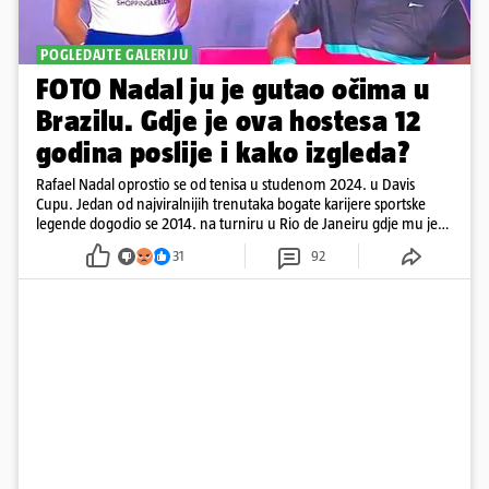
POGLEDAJTE GALERIJU
FOTO Nadal ju je gutao očima u
Brazilu. Gdje je ova hostesa 12
godina poslije i kako izgleda?
Rafael Nadal oprostio se od tenisa u studenom 2024. u Davis
Cupu. Jedan od najviralnijih trenutaka bogate karijere sportske
legende dogodio se 2014. na turniru u Rio de Janeiru gdje mu je
pažnju odvlačila ljepotica iza klupe
31
92