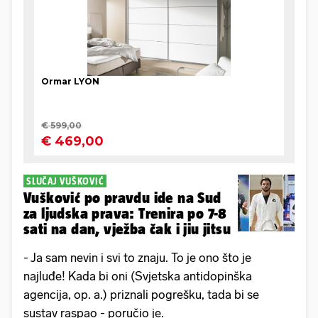
SLUČAJ VUŠKOVIĆ
Vušković po pravdu ide na Sud
za ljudska prava: Trenira po 7-8
sati na dan, vježba čak i jiu jitsu
- Ja sam nevin i svi to znaju. To je ono što je
najluđe! Kada bi oni (Svjetska antidopinška
agencija, op. a.) priznali pogrešku, tada bi se
sustav raspao - poručio je.