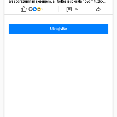
sve sporazumnim rješenjem, ali Goltes je šokirala novom tužbom
u Sloveniji
9
36
Učitaj više