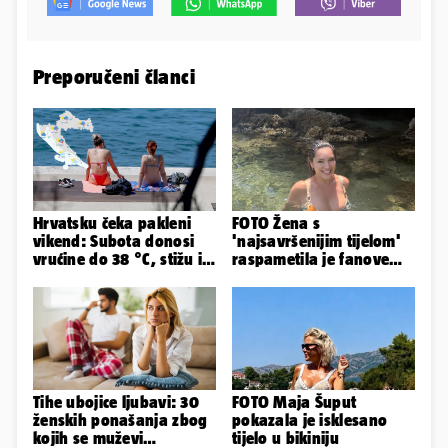
Preporučeni članci
Hrvatsku čeka pakleni
FOTO Žena s
vikend: Subota donosi
'najsavršenijim tijelom'
vrućine do 38 °C, stižu i
raspametila je fanove
grmljavinski pljuskovi
zaigranim fotkama iz
plićaka
Tihe ubojice ljubavi: 30
FOTO Maja Šuput
ženskih ponašanja zbog
pokazala je isklesano
kojih se muževi
tijelo u bikiniju