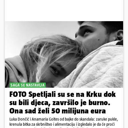
SAGA SE NASTAVLJA
FOTO Spetljali su se na Krku dok
su bili djeca, završilo je burno.
Ona sad želi 50 milijuna eura
Luka Dončić i Anamaria Goltes od bajke do skandala: zaruke pukle,
krenula bitka za skrbništvo i alimentaciju i izgledalo je da će proći