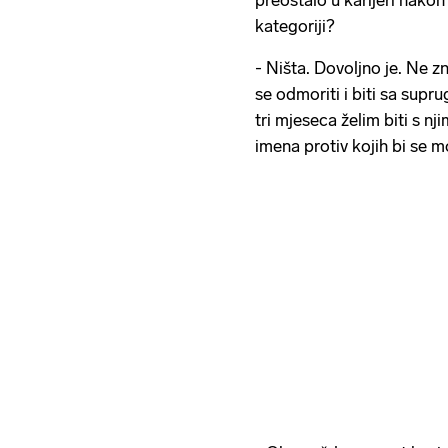
preostalo u karijeri nakon 
kategoriji?
- Ništa. Dovoljno je. Ne zn
se odmoriti i biti sa sup
tri mjeseca želim biti s n
imena protiv kojih bi se m