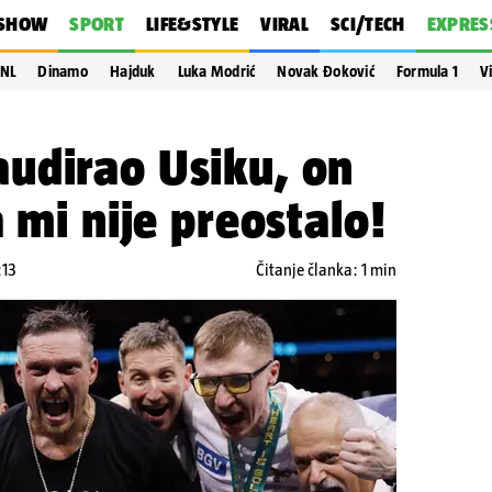
SHOW
SPORT
LIFE&STYLE
VIRAL
SCI/TECH
EXPRES
NL
Dinamo
Hajduk
Luka Modrić
Novak Đoković
Formula 1
V
udirao Usiku, on
 mi nije preostalo!
:13
Čitanje članka: 1 min