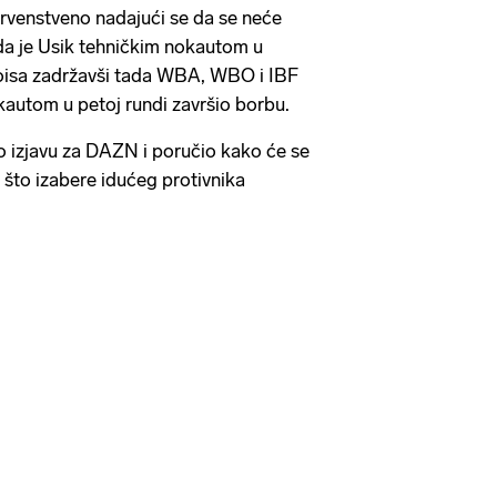
venstveno nadajući se da se neće
da je Usik tehničkim nokautom u
oisa zadržavši tada WBA, WBO i IBF
okautom u petoj rundi završio borbu.
o izjavu za DAZN i poručio kako će se
 što izabere idućeg protivnika