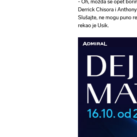
- Oh, možda se opet bori
Derrick Chisora i Anthony
Slušajte, ne mogu puno reć
rekao je Usik.