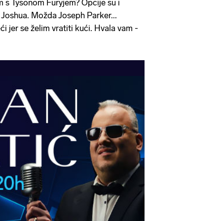
m s Tysonom Furyjem? Opcije su i
 Joshua. Možda Joseph Parker...
i jer se želim vratiti kući. Hvala vam -