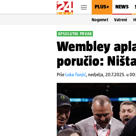
PLUS+
NEWS
Nogomet
Vatreni
H
APSOLUTNI PRVAK
Wembley apla
poručio: Ništa
Piše
Luka Tunjić
,
nedjelja, 20.7.2025. u 00