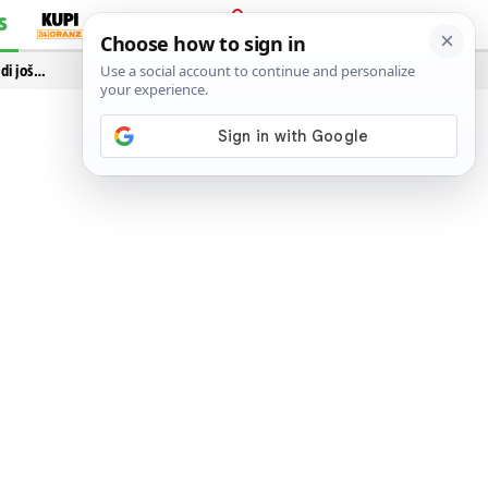
S
PRIJAVA
idi još…