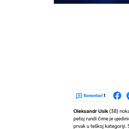
Komentari
1
Oleksandr Usik
(38) noka
petoj rundi čime je ujedini
prvak u teškoj kategoriji.