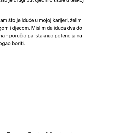
što je drugi put ujedinio titule u teškoj
am što je iduće u mojoj karijeri, želim
rugom i djecom. Mislim da iduća dva do
jima - poručio pa istaknuo potencijalna
ogao boriti.