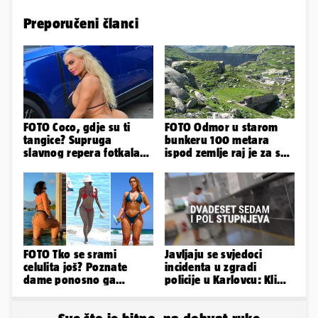
Preporučeni članci
FOTO Coco, gdje su ti
FOTO Odmor u starom
tangice? Supruga
bunkeru 100 metara
slavnog repera fotkala
ispod zemlje raj je za sva
se ispred auta i pokazala
vaša osjetila
sve
FOTO Tko se srami
Javljaju se svjedoci
celulita još? Poznate
incidenta u zgradi
dame ponosno ga
policije u Karlovcu: Klima
pokazuju pa slave svoje
je radila, rekli su da
obline
izađemo