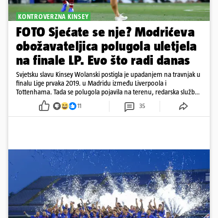
KONTROVERZNA KINSEY
FOTO Sjećate se nje? Modrićeva
obožavateljica polugola uletjela
na finale LP. Evo što radi danas
Svjetsku slavu Kinsey Wolanski postigla je upadanjem na travnjak u
finalu Lige prvaka 2019. u Madridu između Liverpoola i
Tottenhama. Tada se polugola pojavila na terenu, redarska služba
ju je lovila po travnjaku, a njezine fotografije obišle su svijet.
11
35