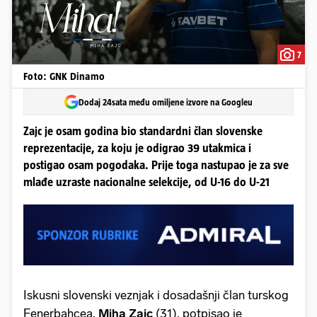
7
Foto: GNK Dinamo
Dodaj 24sata među omiljene izvore na Googleu
Zajc je osam godina bio standardni član slovenske
reprezentacije, za koju je odigrao 39 utakmica i
postigao osam pogodaka. Prije toga nastupao je za sve
mlađe uzraste nacionalne selekcije, od U-16 do U-21
Iskusni slovenski veznjak i dosadašnji član turskog
Fenerbahçea,
Miha
Zajc
(31), potpisao je