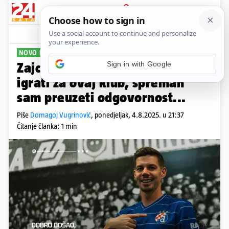
PRIJAVA
Sport
Komentari
40
NOVO POJAČANJE
Sign in with Google
Zajc potpisao za Dinamo: Čast je
igrati za ovaj klub, spreman
sam preuzeti odgovornost...
Piše
Domagoj Vugrinović
,
ponedjeljak, 4.8.2025. u 21:37
Čitanje članka: 1 min