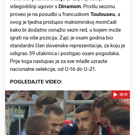
višegodišnji ugovor s
Dinamom
. Prošlu sezonu
proveo je na posudbi u francuskom
Toulouseu
, a
ovog je tjedna pristupio maksimirskoj momčadi
kako bi dodatno osnažio vezni red, u kojem može
igrati na više pozicija. Zajc je osam godina bio
standardni član slovenske reprezentacije, za koju je
odigrao 39 utakmica i postigao osam pogodaka.
Prije toga nastupao je za sve mlađe uzraste
nacionalne selekcije, od U-16 do U-21.
POGLEDAJTE VIDEO:
01:11
Pokretanje videa...