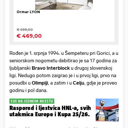
Rođen je 1. srpnja 1994. u Šempeteru pri Gorici, a u
seniorskom nogometu debitirao je sa 17 godina za
ljubljanski
Bravo
Interblock
u drugoj slovenskoj
ligi. Nedugo potom zaigrao je i u prvoj ligi, prvo na
posudbi u
Olimpiji
, a zatim i u
Celju
, gdje je proveo
godinu i pol dana.
SVE NA JEDNOM MJESTU
Raspored i ljestvica HNL-a, svih
utakmica Europe i Kupa 25/26.