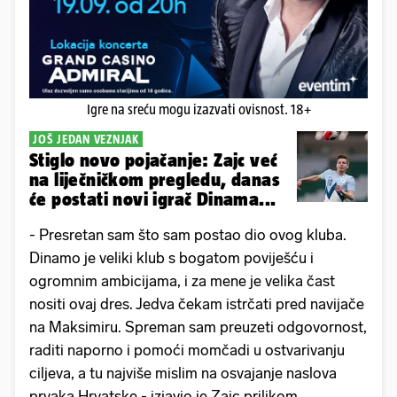
Igre na sreću mogu izazvati ovisnost. 18+
JOŠ JEDAN VEZNJAK
Stiglo novo pojačanje: Zajc već
na liječničkom pregledu, danas
će postati novi igrač Dinama...
- Presretan sam što sam postao dio ovog kluba.
Dinamo je veliki klub s bogatom poviješću i
ogromnim ambicijama, i za mene je velika čast
nositi ovaj dres. Jedva čekam istrčati pred navijače
na Maksimiru. Spreman sam preuzeti odgovornost,
raditi naporno i pomoći momčadi u ostvarivanju
ciljeva, a tu najviše mislim na osvajanje naslova
prvaka Hrvatske - izjavio je Zajc prilikom