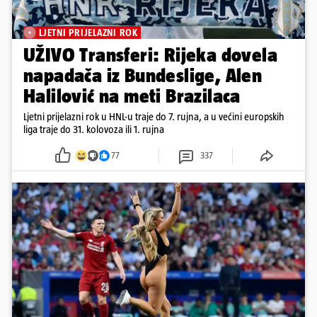
LJETNI PRIJELAZNI ROK
UŽIVO Transferi: Rijeka dovela
napadača iz Bundeslige, Alen
Halilović na meti Brazilaca
Ljetni prijelazni rok u HNL-u traje do 7. rujna, a u većini europskih
liga traje do 31. kolovoza ili 1. rujna
77
337