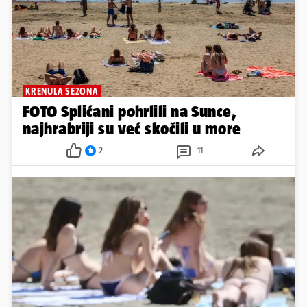
KRENULA SEZONA
FOTO Splićani pohrlili na Sunce,
najhrabriji su već skočili u more
2
11