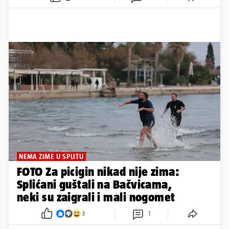
NEMA ZIME U SPLITU
FOTO Za picigin nikad nije zima:
Splićani guštali na Bačvicama,
neki su zaigrali i mali nogomet
3
1