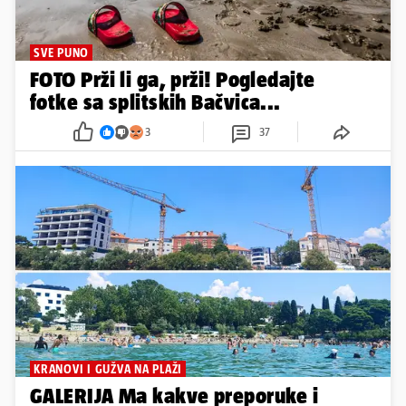
SVE PUNO
FOTO Prži li ga, prži! Pogledajte
fotke sa splitskih Bačvica...
3
37
KRANOVI I GUŽVA NA PLAŽI
GALERIJA Ma kakve preporuke i