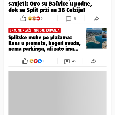
savjeti: Ovo su Bačvice u podne,
dok se Split prži na 36 Celzija!
6
13
BROJNE PLAŽE, NIGDJE KUPANJA
Splitske muke po plažama:
Kaos u prometu, bageri svuda,
nema parkinga, ali zato ima
'šporkice'
10
45