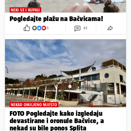
NEKI SE I KUPALI
Pogledajte plažu na Bačvicama!
5
43
NEKAD OMILJENO MJESTO
FOTO Pogledajte kako izgledaju
devastirane i oronule Bačvice, a
nekad su bile ponos Splita