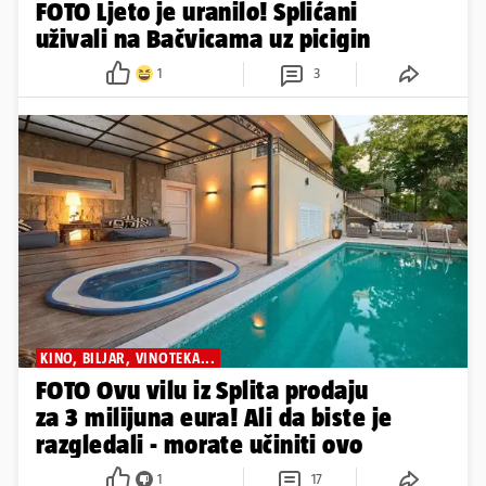
FOTO Ljeto je uranilo! Splićani
uživali na Bačvicama uz picigin
1
3
KINO, BILJAR, VINOTEKA...
FOTO Ovu vilu iz Splita prodaju
za 3 milijuna eura! Ali da biste je
razgledali - morate učiniti ovo
1
17