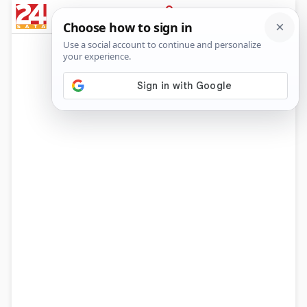
News
Show
Sport
Life&style
Video
Express
PRIJAVA