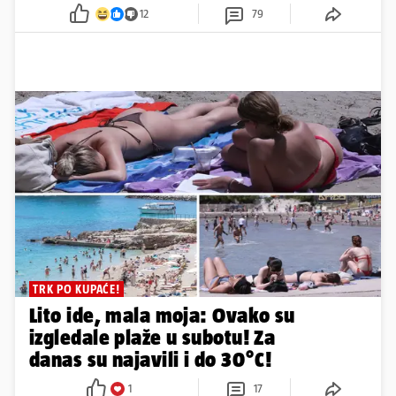
12
79
TRK PO KUPAĆE!
Lito ide, mala moja: Ovako su
izgledale plaže u subotu! Za
danas su najavili i do 30°C!
1
17