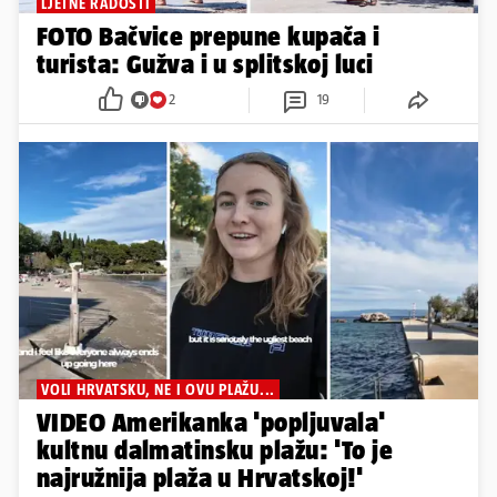
LJETNE RADOSTI
FOTO Bačvice prepune kupača i
turista: Gužva i u splitskoj luci
2
19
VOLI HRVATSKU, NE I OVU PLAŽU...
VIDEO Amerikanka 'popljuvala'
kultnu dalmatinsku plažu: 'To je
najružnija plaža u Hrvatskoj!'