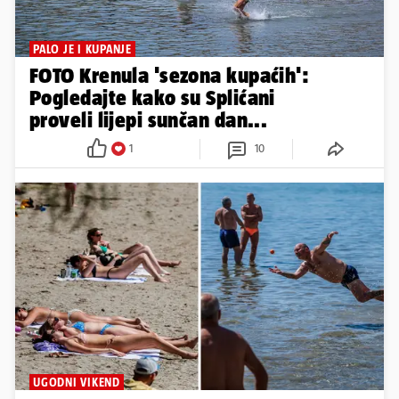
PALO JE I KUPANJE
FOTO Krenula 'sezona kupaćih':
Pogledajte kako su Splićani
proveli lijepi sunčan dan...
1
10
UGODNI VIKEND