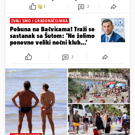
1
2
ZVALI SMO I GRADONAČELNIKA
Pobuna na Bačvicama! Traži se
sastanak sa Šutom: 'Ne želimo
ponovno veliki noćni klub...'
2