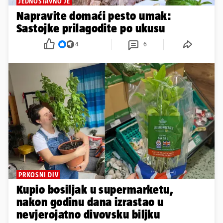
JEDNOSTAVNO JE
Napravite domaći pesto umak:
Sastojke prilagodite po ukusu
4
6
PRKOSNI DIV
Kupio bosiljak u supermarketu,
nakon godinu dana izrastao u
nevjerojatno divovsku biljku