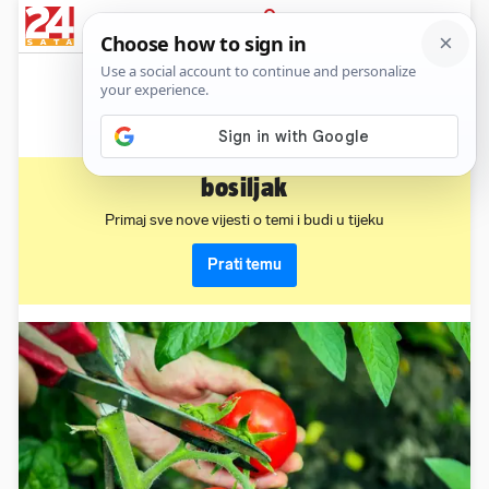
News
Show
Sport
Life&style
Video
Express
PRIJAVA
bosiljak
Primaj sve nove vijesti o temi i budi u tijeku
Prati temu