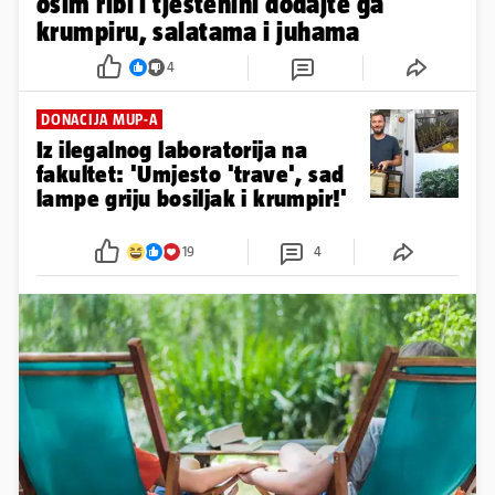
osim ribi i tjestenini dodajte ga
krumpiru, salatama i juhama
4
DONACIJA MUP-A
Iz ilegalnog laboratorija na
fakultet: 'Umjesto 'trave', sad
lampe griju bosiljak i krumpir!'
19
4