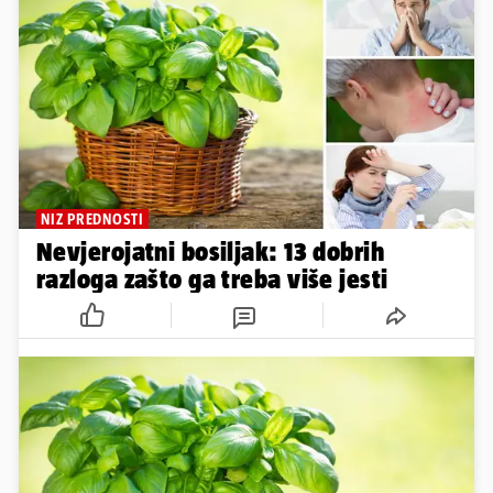
NIZ PREDNOSTI
Nevjerojatni bosiljak: 13 dobrih
razloga zašto ga treba više jesti