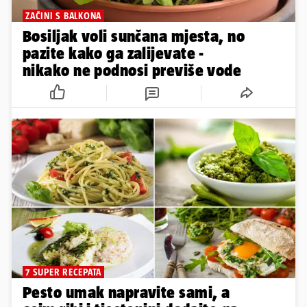
ZAČINI S BALKONA
Bosiljak voli sunčana mjesta, no
pazite kako ga zalijevate -
nikako ne podnosi previše vode
7 SUPER RECEPATA
Pesto umak napravite sami, a