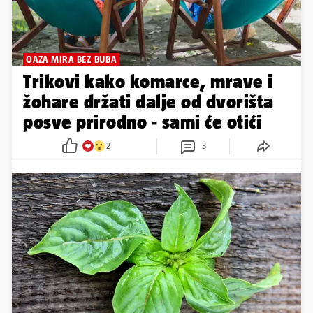
OAZA MIRA BEZ BUBA
Trikovi kako komarce, mrave i
žohare držati dalje od dvorišta
posve prirodno - sami će otići
2
3