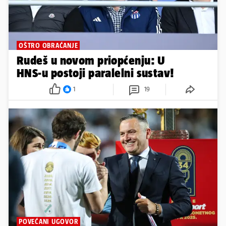
OŠTRO OBRAĆANJE
Rudeš u novom priopćenju: U
HNS-u postoji paralelni sustav!
1
19
POVEĆANI UGOVOR