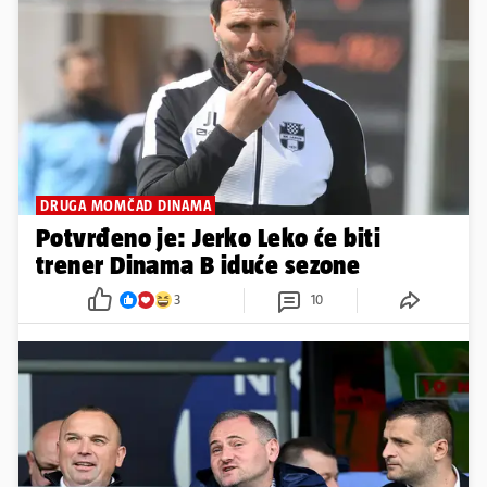
DRUGA MOMČAD DINAMA
Potvrđeno je: Jerko Leko će biti
trener Dinama B iduće sezone
3
10