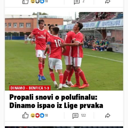
18
2
DINAMO - BENFICA 1-3
Propali snovi o polufinalu:
Dinamo ispao iz Lige prvaka
18
122