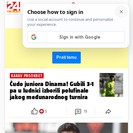
News
Show
Sport
Life&style
Video
Express
PRIJAVA
dinamo b
Primaj sve nove vijesti o temi i budi u tijeku
Prati temu
KAKAV PREOKRET
Čudo juniora Dinama! Gubili 3-1
pa u ludnici izborili polufinale
jakog međunarodnog turnira
5
13