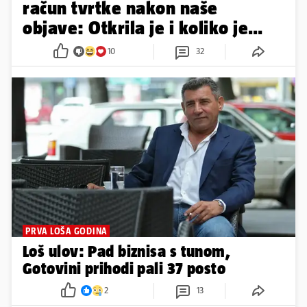
račun tvrtke nakon naše
objave: Otkrila je i koliko je
dugovala...
10
32
PRVA LOŠA GODINA
Loš ulov: Pad biznisa s tunom,
Gotovini prihodi pali 37 posto
2
13