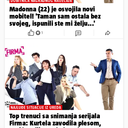
DOBITNICA NAGRADNOG NATJEČAJA
Madonna (22) je osvojila novi
mobitel! 'Taman sam ostala bez
svojeg, ispunili ste mi želju...'
1
NAJLUĐE SITUACIJE IZ UREDA
Top trenuci sa snimanja serijala
Firma: Kurtela zavodila plesom,