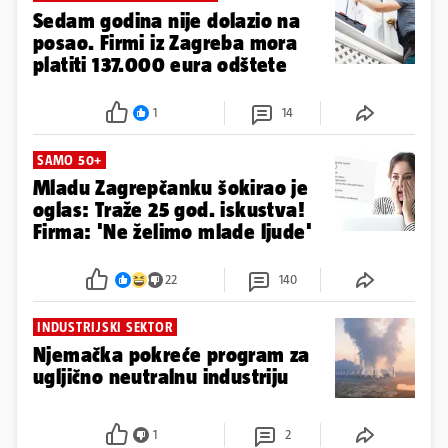
Sedam godina nije dolazio na
posao. Firmi iz Zagreba mora
platiti 137.000 eura odštete
1
14
SAMO 50+
Mladu Zagrepčanku šokirao je
oglas: Traže 25 god. iskustva!
Firma: 'Ne želimo mlade ljude'
22
140
INDUSTRIJSKI SEKTOR
Njemačka pokreće program za
ugljično neutralnu industriju
1
2