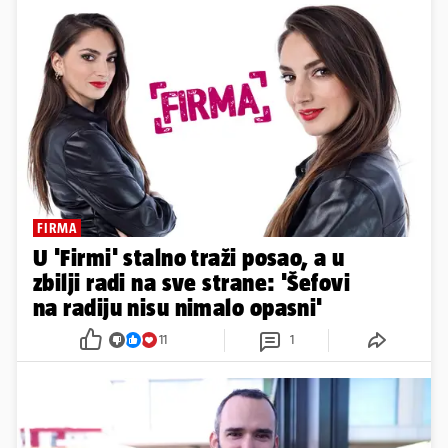
FIRMA
U 'Firmi' stalno traži posao, a u
zbilji radi na sve strane: 'Šefovi
na radiju nisu nimalo opasni'
11
1