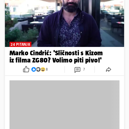
24 PITANJA
Marko Cindrić: 'Sličnosti s Kizom
iz filma ZG80? Volimo piti pivo!'
8
7