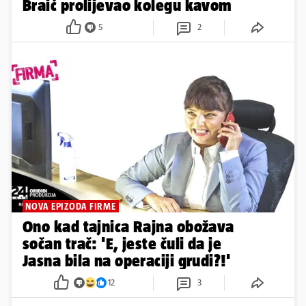
Braić prolijevao kolegu kavom
5
2
NOVA EPIZODA FIRME
Ono kad tajnica Rajna obožava
sočan trač: 'E, jeste čuli da je
Jasna bila na operaciji grudi?!'
12
3