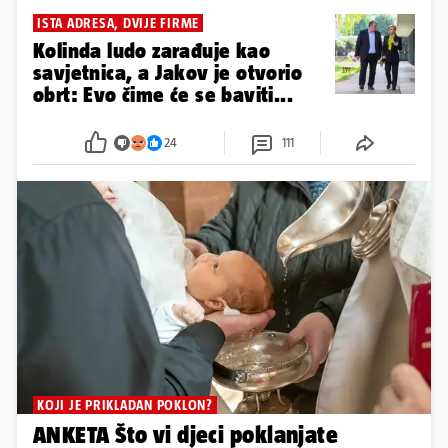
ISTA ADRESA, DVIJE FIRME
Kolinda ludo zarađuje kao
savjetnica, a Jakov je otvorio
obrt: Evo čime će se baviti...
24
111
KOJI JE PRIKLADAN POKLON?
ANKETA Što vi djeci poklanjate