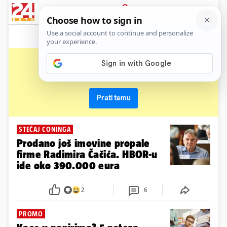
News
Show
Sport
Life&style
Video
Express
PRIJAVA
firma
Primaj sve nove vijesti o temi i budi u tijeku
Prati temu
STEČAJ CONINGA
Prodano još imovine propale
firme Radimira Čačića. HBOR-u
ide oko 390.000 eura
2
6
PROMO