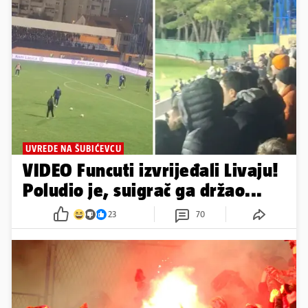
UVREDE NA ŠUBIĆEVCU
VIDEO Funcuti izvrijeđali Livaju!
Poludio je, suigrač ga držao...
23
70