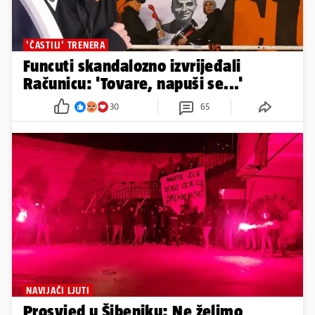
'ČASTILI' TRENERA
Funcuti skandalozno izvrijeđali
Računicu: 'Tovare, napuši se...'
30
65
NAVIJAČI LJUTI
Prosvjed u Šibeniku: Ne želimo