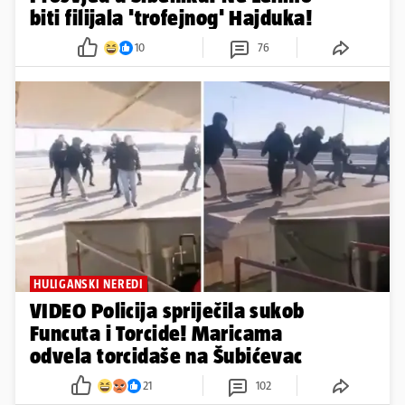
biti filijala 'trofejnog' Hajduka!
10
76
HULIGANSKI NEREDI
VIDEO Policija spriječila sukob
Funcuta i Torcide! Maricama
odvela torcidaše na Šubićevac
21
102