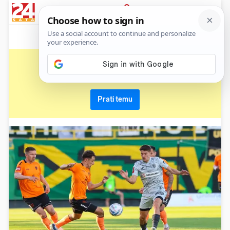
News
Show
Sport
Life&style
Video
Express
PRIJAVA
funcuti
Primaj sve nove vijesti o temi i budi u tijeku
Prati temu