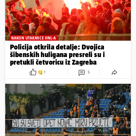
NAKON UTAKMICE HNL-A
Policija otkrila detalje: Dvojica
šibenskih huligana presreli su i
pretukli četvoricu iz Zagreba
1
5