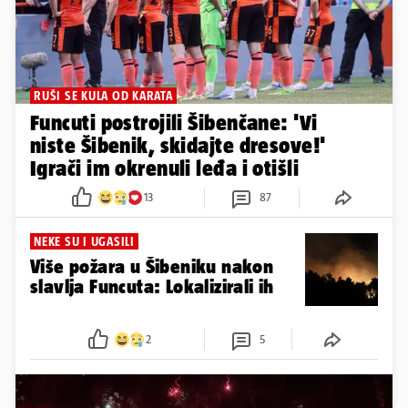
RUŠI SE KULA OD KARATA
Funcuti postrojili Šibenčane: 'Vi
niste Šibenik, skidajte dresove!'
Igrači im okrenuli leđa i otišli
13
87
NEKE SU I UGASILI
Više požara u Šibeniku nakon
slavlja Funcuta: Lokalizirali ih
2
5