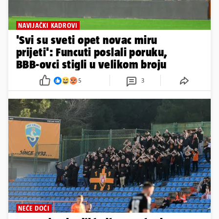
NAVIJAČKI KADROVI
'Svi su sveti opet novac miru
prijeti': Funcuti poslali poruku,
BBB-ovci stigli u velikom broju
5
3
NEĆE DOĆI