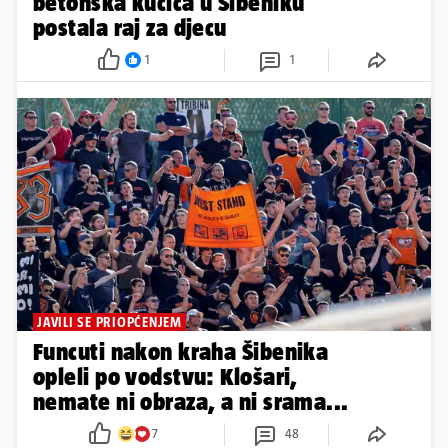
betonska kućica u Šibeniku
postala raj za djecu
1
1
JAVILI SE PRIOPĆENJEM
Funcuti nakon kraha Šibenika
opleli po vodstvu: Klošari,
nemate ni obraza, a ni srama...
7
48