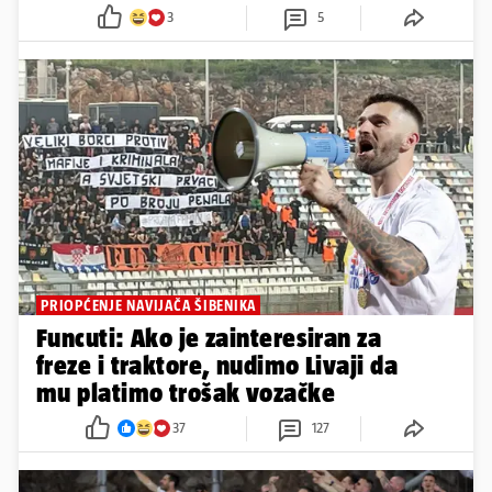
3
5
PRIOPĆENJE NAVIJAČA ŠIBENIKA
Funcuti: Ako je zainteresiran za
freze i traktore, nudimo Livaji da
mu platimo trošak vozačke
37
127