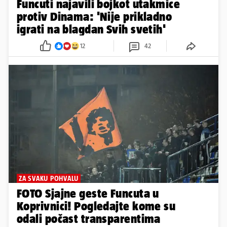
Funcuti najavili bojkot utakmice
protiv Dinama: 'Nije prikladno
igrati na blagdan Svih svetih'
12
42
ZA SVAKU POHVALU
FOTO Sjajne geste Funcuta u
Koprivnici! Pogledajte kome su
odali počast transparentima