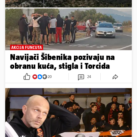
AKCIJA FUNCUTA
Navijači Šibenika pozivaju na
obranu kuća, stigla i Torcida
20
24