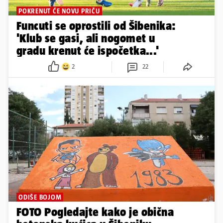
POKRENUT ĆE NOVU PRIČU
Funcuti se oprostili od Šibenika:
'Klub se gasi, ali nogomet u
gradu krenut će ispočetka...'
2
22
ODIŠE BOJOM
FOTO Pogledajte kako je obična