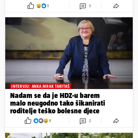
3
5
INTERVJU: ANKA MRAK TARITAŠ
Nadam se da je HDZ-u barem
malo neugodno tako šikanirati
roditelje teško bolesne djece
9
2