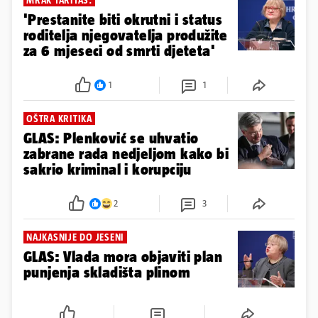
'Prestanite biti okrutni i status
roditelja njegovatelja produžite
za 6 mjeseci od smrti djeteta'
1
1
OŠTRA KRITIKA
GLAS: Plenković se uhvatio
zabrane rada nedjeljom kako bi
sakrio kriminal i korupciju
2
3
NAJKASNIJE DO JESENI
GLAS: Vlada mora objaviti plan
punjenja skladišta plinom