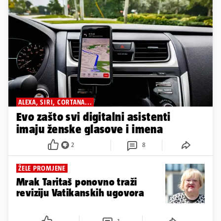
ALEXA, SIRI, CORTANA...
Evo zašto svi digitalni asistenti
imaju ženske glasove i imena
2
8
ŽELE PROMJENE
Mrak Taritaš ponovno traži
reviziju Vatikanskih ugovora