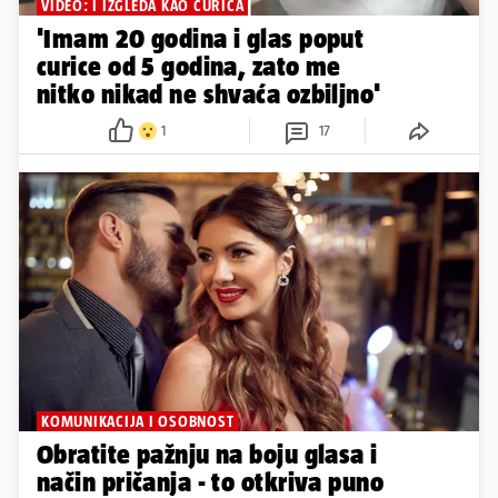
VIDEO: I IZGLEDA KAO CURICA
'Imam 20 godina i glas poput
curice od 5 godina, zato me
nitko nikad ne shvaća ozbiljno'
1
17
KOMUNIKACIJA I OSOBNOST
Obratite pažnju na boju glasa i
način pričanja - to otkriva puno