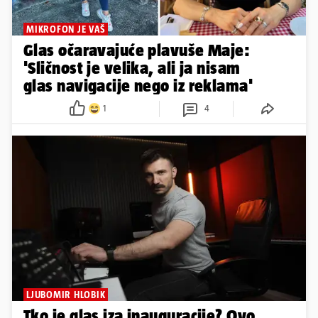
MIKROFON JE VAŠ
Glas očaravajuće plavuše Maje:
'Sličnost je velika, ali ja nisam
glas navigacije nego iz reklama'
1
4
LJUBOMIR HLOBIK
Tko je glas iza inauguracije? Ovo