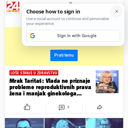
News
Show
Sport
Life&style
Video
Express
PRIJAVA
glas
Primaj sve nove vijesti o temi i budi u tijeku
Prati temu
LOŠE STANJE U ZDRAVSTVU
Mrak Taritaš: Vlada ne priznaje
probleme reproduktivnih prava
žena i manjak ginekologa...
6