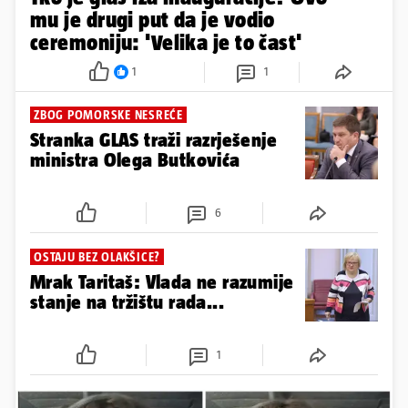
mu je drugi put da je vodio
ceremoniju: 'Velika je to čast'
1
1
ZBOG POMORSKE NESREĆE
Stranka GLAS traži razrješenje
ministra Olega Butkovića
6
OSTAJU BEZ OLAKŠICE?
Mrak Taritaš: Vlada ne razumije
stanje na tržištu rada...
1