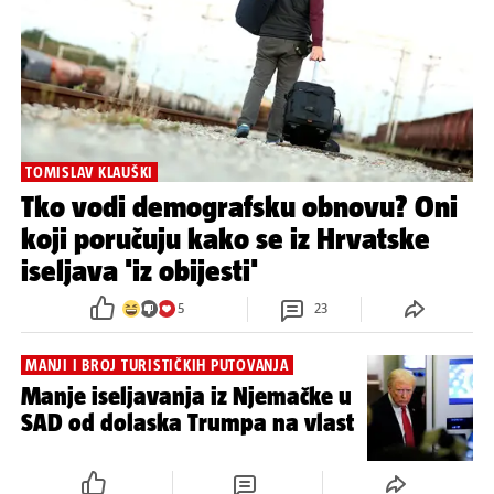
TOMISLAV KLAUŠKI
Tko vodi demografsku obnovu? Oni
koji poručuju kako se iz Hrvatske
iseljava 'iz obijesti'
5
23
MANJI I BROJ TURISTIČKIH PUTOVANJA
Manje iseljavanja iz Njemačke u
SAD od dolaska Trumpa na vlast