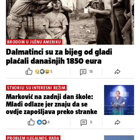
BRODOM U JUŽNU AMERIKU
Dalmatinci su za bijeg od gladi
plaćali današnjih 1850 eura
5
18
STVORILI SU INTERESNI REŽIM
Marković na zadnji dan škole:
Mladi odlaze jer znaju da se
ovdje zapošljava preko stranke
4
9
PROBLEM ILEGALNOG RADA