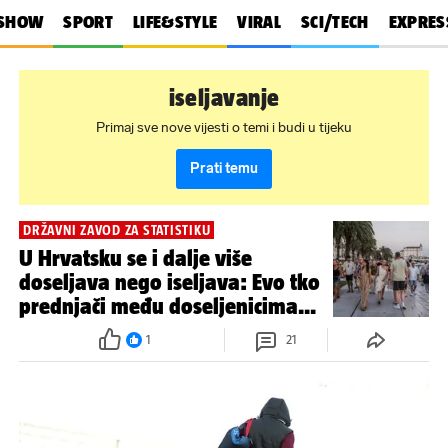
SHOW
SPORT
LIFE&STYLE
VIRAL
SCI/TECH
EXPRES
iseljavanje
Primaj sve nove vijesti o temi i budi u tijeku
Prati temu
DRŽAVNI ZAVOD ZA STATISTIKU
U Hrvatsku se i dalje više
doseljava nego iseljava: Evo tko
prednjači među doseljenicima...
1
21