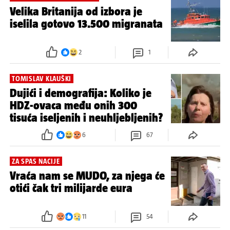
Velika Britanija od izbora je
iselila gotovo 13.500 migranata
2
1
TOMISLAV KLAUŠKI
Dujići i demografija: Koliko je
HDZ-ovaca među onih 300
tisuća iseljenih i neuhljebljenih?
6
67
ZA SPAS NACIJE
Vraća nam se MUDO, za njega će
otići čak tri milijarde eura
11
54