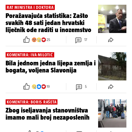
RAT MINISTRA I DOKTORA
Poražavajuća statistika: Zašto
svakih 48 sati jedan hrvatski
liječnik ode raditi u inozemstvo
25
17
KOMENTIRA: IVA MILOTIĆ
Bila jednom jedna lijepa zemlja i
bogata, voljena Slavonija
19
5
KOMENTIRA: BORIS RAŠETA
Zbog iseljavanja stanovništva
imamo mali broj nezaposlenih