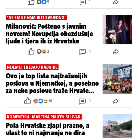
5
1
'NE SMIJE NAM BITI SVEJEDNO'
Milanović: Pošteno s javnim
novcem! Korupcija obezdušuje
ljude i tjera ih iz Hrvatske
2
4
NIJEMCI TREBAJU RADNIKE
Ovo je top lista najtraženijih
poslova u Njemačkoj, a posebno
za neke poslove traže Hrvate...
16
3
KOMENTIRA: MARTINA PAUČEK ŠLJIVAK
Pola Hrvatske zjapi prazno, a
vlast to ni najmanje ne dira