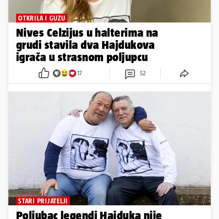
OTKRILA I GUZU
Nives Celzijus u halterima na
grudi stavila dva Hajdukova
igrača u strasnom poljupcu
17
52
STARI PRIJATELJI
Poljubac legendi Hajduka nije