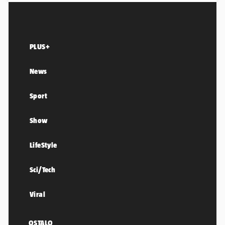
PLUS+
News
Sport
Show
LifeStyle
Sci/Tech
Viral
OSTALO