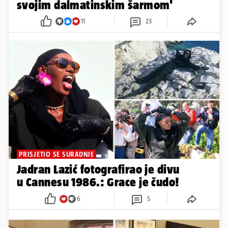
svojim dalmatinskim šarmom'
11
23
PRISJETIO SE SURADNJE
Jadran Lazić fotografirao je divu
u Cannesu 1986.: Grace je čudo!
6
5