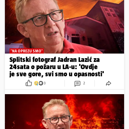
'NA OPREZU SMO'
Splitski fotograf Jadran Lazić za
24sata o požaru u LA-u: 'Ovdje
je sve gore, svi smo u opasnosti'
3
2