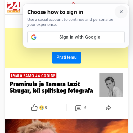
News
Show
Sport
Life&style
Video
Express
PRIJAVA
jadran lazić
Primaj sve nove vijesti o temi i budi u tijeku
Prati temu
IMALA SAMO 44 GODINE
Preminula je Tamara Lazić
Strugar, kći splitskog fotografa
5
6