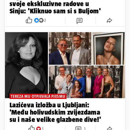
svoje ekskluzivne radove u
Sinju: 'Kliknuo sam si s Buljom'
2
TEREZA MU OTPJEVALA PJESMU
Lazićeva izložba u Ljubljani:
'Među holivudskim zvijezdama
su i naše velike glazbene dive!'
1
1