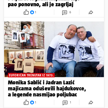
pao ponovno, ali je zagrljaj
1
6
EUFORIČAN TRENUTAK IZ 1973.
Monika Sablić i Jadran Lazić
majicama oduševili hajdukovce,
a legende nasmijao poljubac
1
1