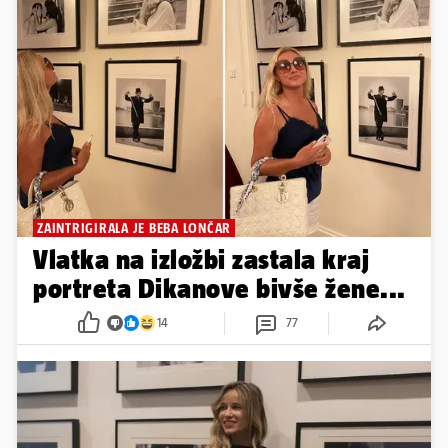
ZAINTRIGIRALA JE BEBA LONČAR
Vlatka na izložbi zastala kraj
portreta Dikanove bivše žene...
14
77