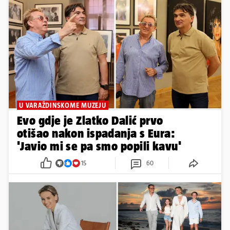
U VARAŽDINSKOME MUZEJU
Evo gdje je Zlatko Dalić prvo
otišao nakon ispadanja s Eura:
'Javio mi se pa smo popili kavu'
15
60