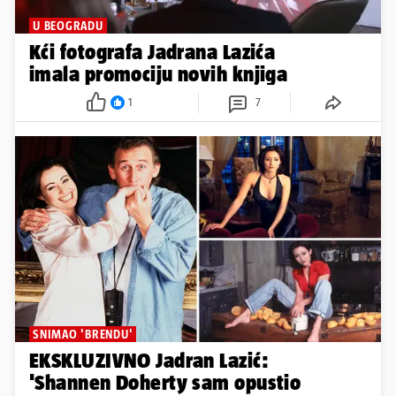
U BEOGRADU
Kći fotografa Jadrana Lazića
imala promociju novih knjiga
1
7
SNIMAO 'BRENDU'
EKSKLUZIVNO Jadran Lazić:
'Shannen Doherty sam opustio