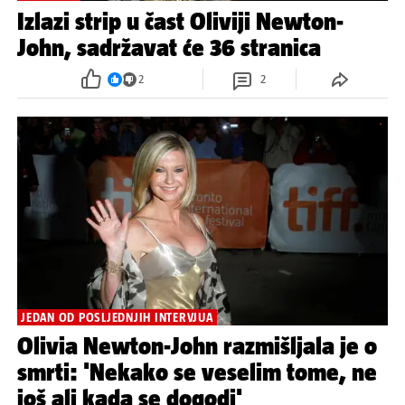
Izlazi strip u čast Oliviji Newton-
John, sadržavat će 36 stranica
2
2
JEDAN OD POSLJEDNJIH INTERVJUA
Olivia Newton-John razmišljala je o
smrti: 'Nekako se veselim tome, ne
još ali kada se dogodi'