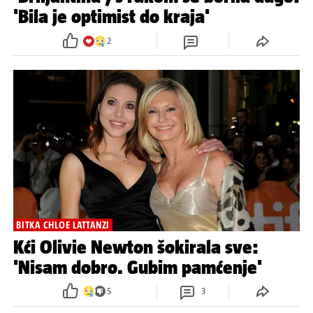
'Bila je optimist do kraja'
2
BITKA CHLOE LATTANZI
Kći Olivie Newton šokirala sve:
'Nisam dobro. Gubim pamćenje'
5
3