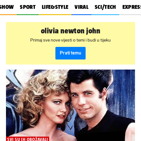
SHOW
SPORT
LIFE&STYLE
VIRAL
SCI/TECH
EXPRES
olivia newton john
Primaj sve nove vijesti o temi i budi u tijeku
Prati temu
SVI SU IH OBOŽAVALI