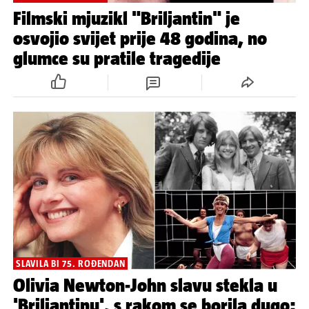
Filmski mjuzikl "Briljantin" je
osvojio svijet prije 48 godina, no
glumce su pratile tragedije
SLAVILA BI 75. ROĐENDAN
Olivia Newton-John slavu stekla u
'Briljantinu', s rakom se borila dugo: