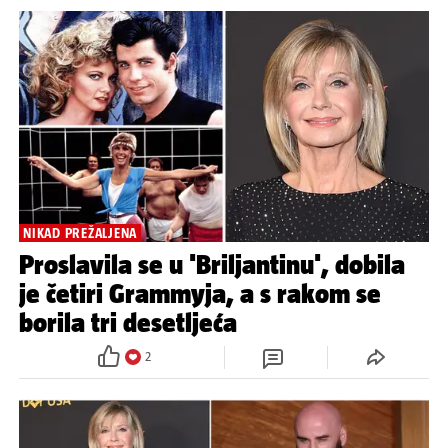
NIKAD PREŽALJENA
Proslavila se u 'Briljantinu', dobila
je četiri Grammyja, a s rakom se
borila tri desetljeća
2