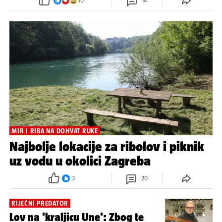
10
14
MIR I RIBA NA DOHVAT RUKE
Najbolje lokacije za ribolov i piknik
uz vodu u okolici Zagreba
3
20
RIJEČNI PREDATOR
Lov na 'kraljicu Une': Zbog te