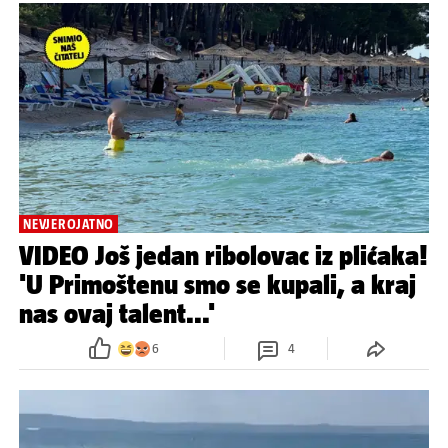
NEVJEROJATNO
VIDEO Još jedan ribolovac iz plićaka!
'U Primoštenu smo se kupali, a kraj
nas ovaj talent...'
6
4