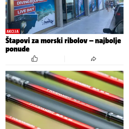
AKCIJA
Štapovi za morski ribolov – najbolje
ponude