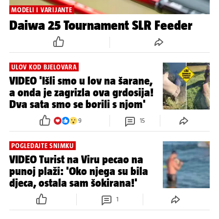
MODELI I VARIJANTE
Daiwa 25 Tournament SLR Feeder
ULOV KOD BJELOVARA
VIDEO 'Išli smo u lov na šarane,
a onda je zagrizla ova grdosija!
Dva sata smo se borili s njom'
9
15
POGLEDAJTE SNIMKU
VIDEO Turist na Viru pecao na
punoj plaži: 'Oko njega su bila
djeca, ostala sam šokirana!'
1