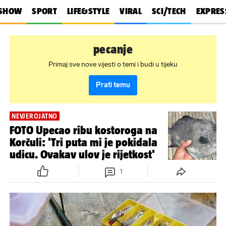
SHOW
SPORT
LIFE&STYLE
VIRAL
SCI/TECH
EXPRES
pecanje
Primaj sve nove vijesti o temi i budi u tijeku
Prati temu
NEVJEROJATNO
FOTO Upecao ribu kostoroga na
Korčuli: 'Tri puta mi je pokidala
udicu. Ovakav ulov je rijetkost'
1