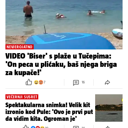
NEVJEROJATNO
VIDEO 'Biser' s plaže u Tučepima:
'On peca u plićaku, baš njega briga
za kupače!'
7
16
VEČERNJI SUSRET
Spektakularna snimka! Velik kit
izronio kod Pule: 'Ovo je prvi put
da vidim kita. Ogroman je'