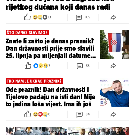
rijetkog dućana koji danas radi
13
109
ŠTO DANAS SLAVIMO?
Znate li zašto je danas praznik?
Dan državnosti prije smo slavili
25. lipnja pa mijenjali datume...
7
33
TKO NAM JE UKRAO PRAZNIK?
Ode praznik! Dan državnosti i
Tijelovo padaju na isti dan! Nije
to jedina loša vijest. Ima ih još
6
84