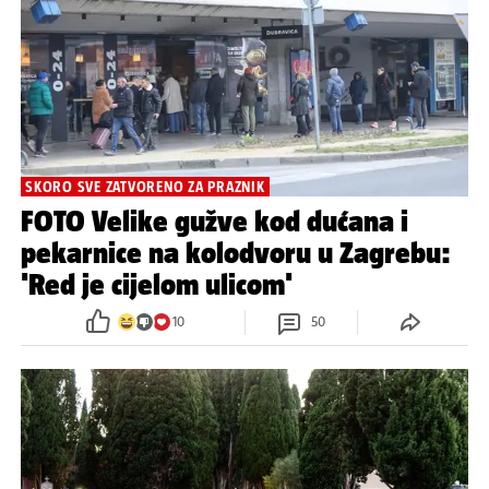
SKORO SVE ZATVORENO ZA PRAZNIK
FOTO Velike gužve kod dućana i
pekarnice na kolodvoru u Zagrebu:
'Red je cijelom ulicom'
10
50