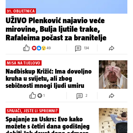
31. OBLJETNICA
UŽIVO Plenković najavio veće
mirovine, Bulja ljutile trake,
Rafaleima počast za branitelje
49
134
MISA NA TIJELOVO
Nadbiskup Križić: Ima dovoljno
kruha u svijetu, ali zbog
sebičnosti mnogi ljudi umiru
1
2
SPAJAČI, JESTE LI SPREMNI?
Spajanje za Uskrs: Evo kako
možete s četiri dana godišnjeg