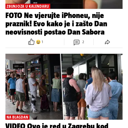
ZBUNJOZA U KALENDARU
FOTO Ne vjerujte iPhoneu, nije
praznik! Evo kako je i zašto Dan
neovisnosti postao Dan Sabora
1
2
NA BLAGDAN
VIDEO Ovo je red u Zagrebu kod