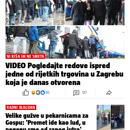
NI KIŠA IM NE SMETA
VIDEO Pogledajte redove ispred
jedne od rijetkih trgovina u Zagrebu
koja je danas otvorena
20
127
RADNI BLAGDAN
Velike gužve u pekarnicama za
Gospu: 'Promet ide kao lud, u
pogonu smo od ranog jutra'