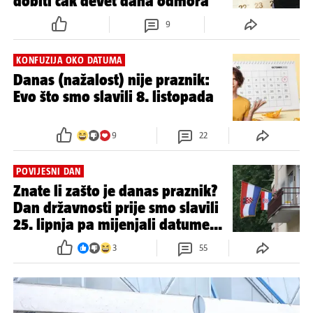
dobiti čak devet dana odmora
9
KONFUZIJA OKO DATUMA
Danas (nažalost) nije praznik:
Evo što smo slavili 8. listopada
9
22
POVIJESNI DAN
Znate li zašto je danas praznik?
Dan državnosti prije smo slavili
25. lipnja pa mijenjali datume...
3
55