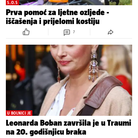
S.O.S
Prva pomoć za ljetne ozljede -
iščašenja i prijelomi kostiju
7
U BOLNICI JE
Leonarda Boban završila je u Traumi
na 20. godišnjicu braka