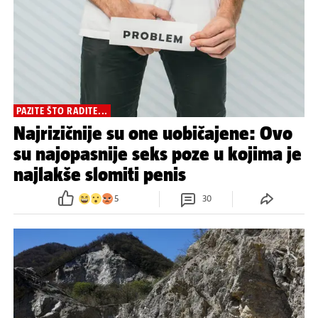
PAZITE ŠTO RADITE...
Najrizičnije su one uobičajene: Ovo
su najopasnije seks poze u kojima je
najlakše slomiti penis
5
30