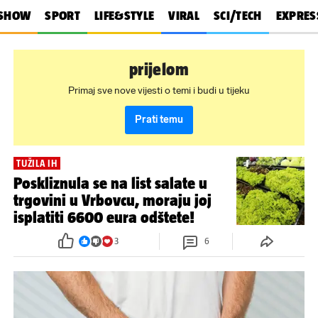
SHOW
SPORT
LIFE&STYLE
VIRAL
SCI/TECH
EXPRES
prijelom
Primaj sve nove vijesti o temi i budi u tijeku
Prati temu
TUŽILA IH
Poskliznula se na list salate u
trgovini u Vrbovcu, moraju joj
isplatiti 6600 eura odštete!
3
6