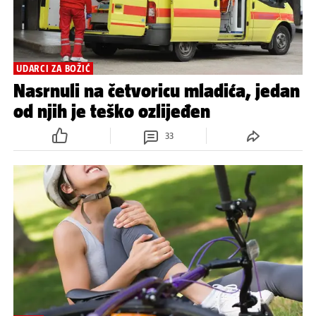
UDARCI ZA BOŽIĆ
Nasrnuli na četvoricu mladića, jedan
od njih je teško ozlijeđen
33