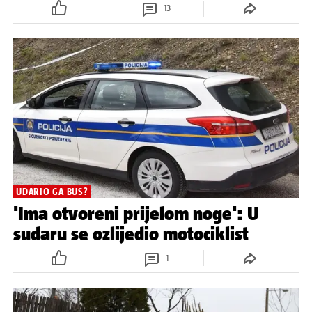
13
UDARIO GA BUS?
'Ima otvoreni prijelom noge': U
sudaru se ozlijedio motociklist
1