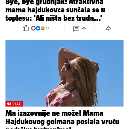
Bye, bye grudnjak! Atraktivna
mama hajdukovca sunčala se u
toplesu: 'Ali ništa bez truda...'
10
45
NA PLAŽI
Ma izazovnije ne može! Mama
Hajdukovog golmana poslala vruću