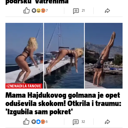
podršku 'vatrenima'
7
21
IZNENADILA FANOVE
Mama Hajdukovog golmana je opet
oduševila skokom! Otkrila i traumu:
'Izgubila sam pokret'
6
32