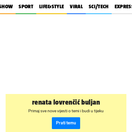
SHOW
SPORT
LIFE&STYLE
VIRAL
SCI/TECH
EXPRES
renata lovrenčić buljan
Primaj sve nove vijesti o temi i budi u tijeku
Prati temu