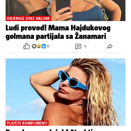
ODJENULE USKE HALJINE
Ludi provod! Mama Hajdukovog
golmana partijala sa Žanamari
15
4
PLJUŠTE KOMPLIMENTI