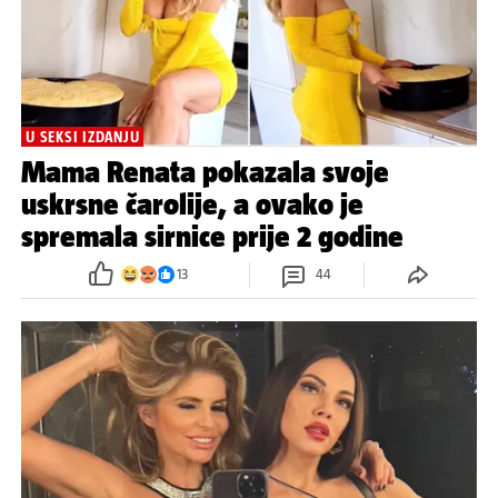
U SEKSI IZDANJU
Mama Renata pokazala svoje
uskrsne čarolije, a ovako je
spremala sirnice prije 2 godine
13
44