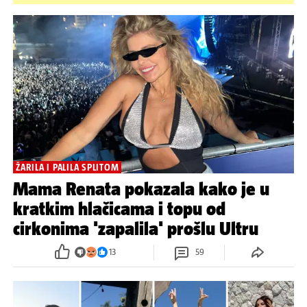
ŽARILA I PALILA SPLITOM
Mama Renata pokazala kako je u
kratkim hlačicama i topu od
cirkonima 'zapalila' prošlu Ultru
13
59