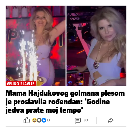
VELIKO SLAVLJE
Mama Hajdukovog golmana plesom
je proslavila rođendan: 'Godine
jedva prate moj tempo'
13
80