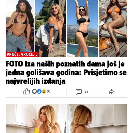
VRUĆE, VRUĆE...
FOTO Iza naših poznatih dama još je
jedna golišava godina: Prisjetimo se
najvrelijih izdanja
10
29