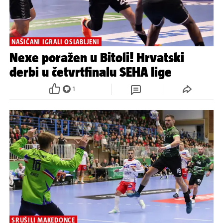
NAŠIČANI IGRALI OSLABLJENI
Nexe poražen u Bitoli! Hrvatski
derbi u četvrtfinalu SEHA lige
1
SRUŠILI MAKEDONCE