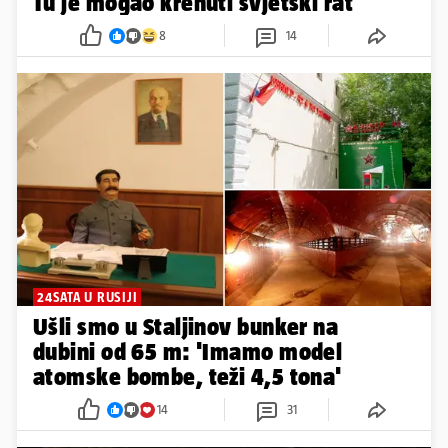
Tu je mogao krenuti svjetski rat
8
14
24SATA U RUSIJI
Ušli smo u Staljinov bunker na
dubini od 65 m: 'Imamo model
atomske bombe, teži 4,5 tona'
14
31