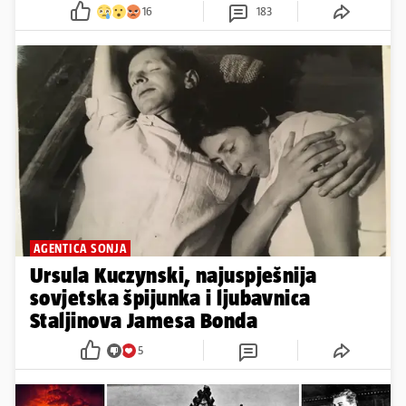
16
183
AGENTICA SONJA
Ursula Kuczynski, najuspješnija
sovjetska špijunka i ljubavnica
Staljinova Jamesa Bonda
5