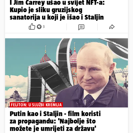
I Jim Carrey ušao u svijet NFT-a:
Kupio je sliku gruzijskog
sanatorija u koji je išao i Staljin
3
FELJTON: U SLUŽBI KREMLJA
Putin kao i Staljin - film koristi
za propagandu: 'Najbolje što
možete je umrijeti za državu'