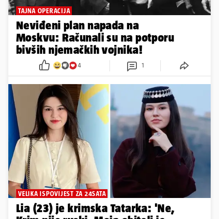
TAJNA OPERACIJA
Neviđeni plan napada na
Moskvu: Računali su na potporu
bivših njemačkih vojnika!
4
1
VELIKA ISPOVIJEST ZA 24SATA
Lia (23) je krimska Tatarka: 'Ne,