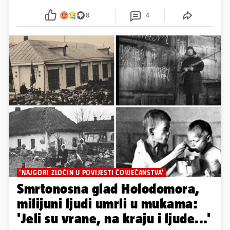
8
4
'NAJGORI ZLOČIN U POVIJESTI ČOVJEČANSTVA'
Smrtonosna glad Holodomora,
milijuni ljudi umrli u mukama:
'Jeli su vrane, na kraju i ljude...'