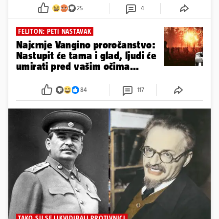
25
4
FELJTON: PETI NASTAVAK
Najcrnje Vangino proročanstvo:
Nastupit će tama i glad, ljudi će
umirati pred vašim očima...
84
117
TAKO SU SE LIKVIDIRALI PROTIVNICI