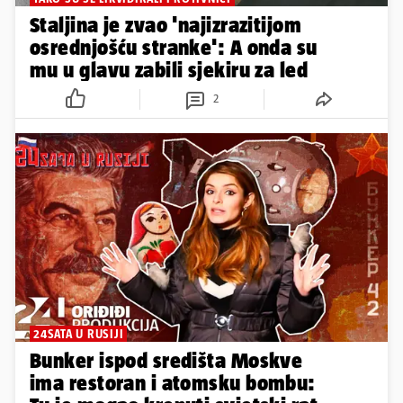
Staljina je zvao 'najizrazitijom
osrednjošću stranke': A onda su
mu u glavu zabili sjekiru za led
2
24SATA U RUSIJI
Bunker ispod središta Moskve
ima restoran i atomsku bombu: