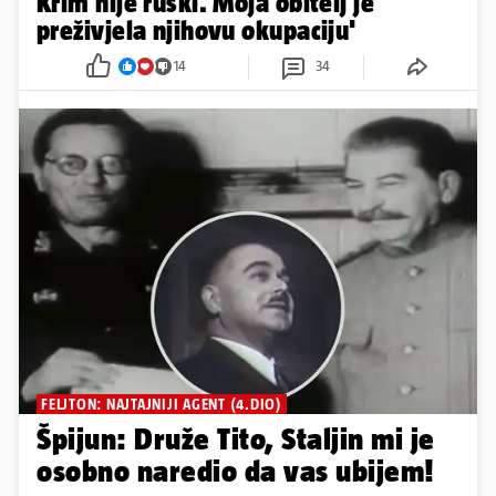
Krim nije ruski. Moja obitelj je
preživjela njihovu okupaciju'
14
34
FELJTON: NAJTAJNIJI AGENT (4.DIO)
Špijun: Druže Tito, Staljin mi je
osobno naredio da vas ubijem!