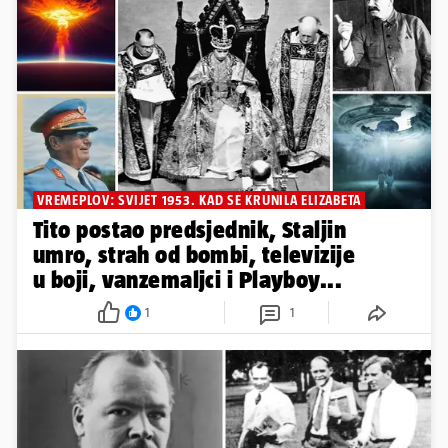
VREMEPLOV: SVIJET 1953. KAD SE KRUNILA ELIZABETA
Tito postao predsjednik, Staljin
umro, strah od bombi, televizije
u boji, vanzemaljci i Playboy...
1
1