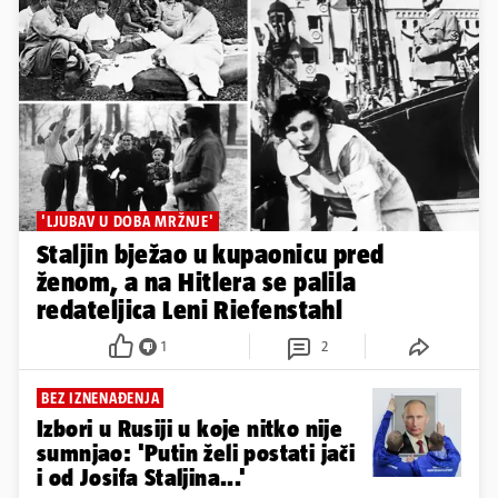
'LJUBAV U DOBA MRŽNJE'
Staljin bježao u kupaonicu pred
ženom, a na Hitlera se palila
redateljica Leni Riefenstahl
1
2
BEZ IZNENAĐENJA
Izbori u Rusiji u koje nitko nije
sumnjao: 'Putin želi postati jači
i od Josifa Staljina...'