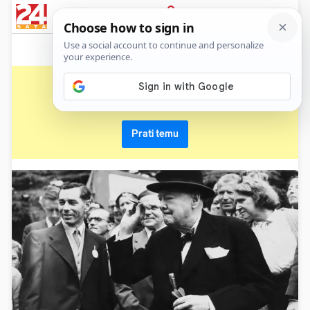
News
Show
Sport
Life&style
Video
Express
PRIJAVA
staljin
Primaj sve nove vijesti o temi i budi u tijeku
Prati temu