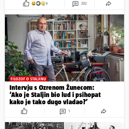
6
202
FILOZOF O STALJINU
Intervju s Ozrenom Žunecom:
‘Ako je Staljin bio lud i psihopat
kako je tako dugo vladao?’
1