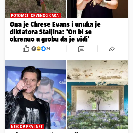
POTOMCI 'CRVENOG CARA'
Ona je Chrese Evans i unuka je
diktatora Staljina: 'On bi se
okrenuo u grobu da je vidi'
24
NJEGOV PRVI NFT