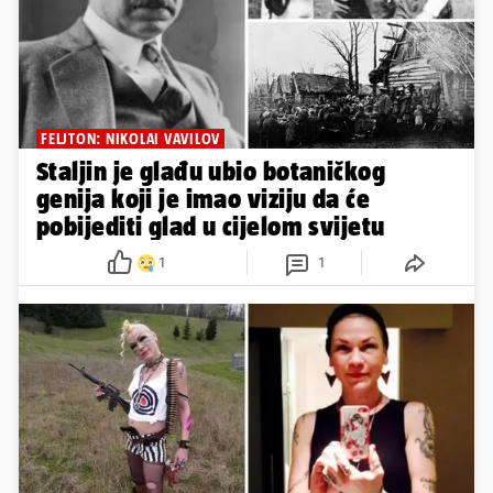
FELJTON: NIKOLAI VAVILOV
Staljin je glađu ubio botaničkog
genija koji je imao viziju da će
pobijediti glad u cijelom svijetu
1
1