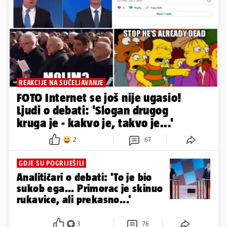
REAKCIJE NA SUČELJAVANJE
FOTO Internet se još nije ugasio!
Ljudi o debati: 'Slogan drugog
kruga je - kakvo je, takvo je...'
2
67
GDJE SU POGRIJEŠILI
Analitičari o debati: 'To je bio
sukob ega... Primorac je skinuo
rukavice, ali prekasno...'
3
76