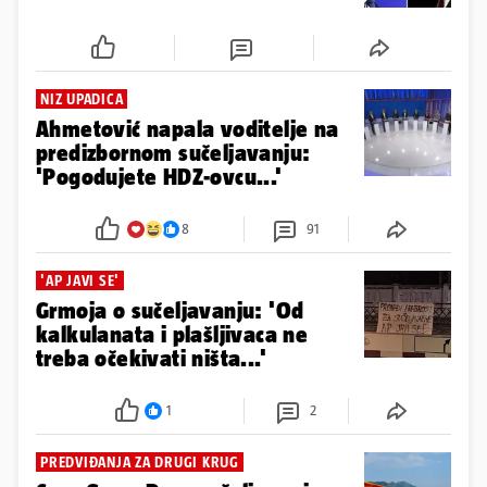
NIZ UPADICA
Ahmetović napala voditelje na
predizbornom sučeljavanju:
'Pogodujete HDZ-ovcu...'
8
91
'AP JAVI SE'
Grmoja o sučeljavanju: 'Od
kalkulanata i plašljivaca ne
treba očekivati ništa...'
1
2
PREDVIĐANJA ZA DRUGI KRUG