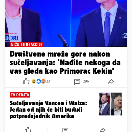
NIŽU SE REAKCIJE
Društvene mreže gore nakon
sučeljavanja: 'Nađite nekoga da
vas gleda kao Primorac Kekin'
23
296
TV DEBATA
Sučeljavanje Vancea i Walza:
Jedan od njih će biti budući
potpredsjednik Amerike