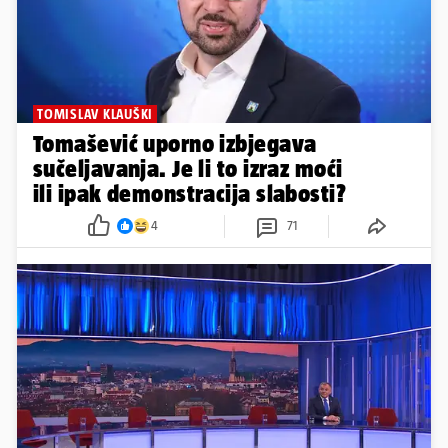
TOMISLAV KLAUŠKI
Tomašević uporno izbjegava
sučeljavanja. Je li to izraz moći
ili ipak demonstracija slabosti?
4
71