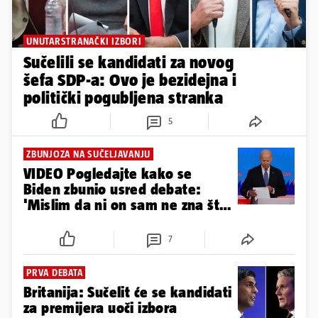
UNUTARSTRANAČKI IZBORI
Sučelili se kandidati za novog
šefa SDP-a: Ovo je bezidejna i
politički pogubljena stranka
5
ZBUNJOZA NA SUČELJAVANJU
VIDEO Pogledajte kako se
Biden zbunio usred debate:
'Mislim da ni on sam ne zna što
je rekao...'
7
PRVA DEBATA
Britanija: Sučelit će se kandidati
za premijera uoči izbora