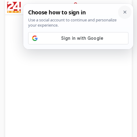
News
Show
Sport
Life&style
Video
Express
PRIJAVA