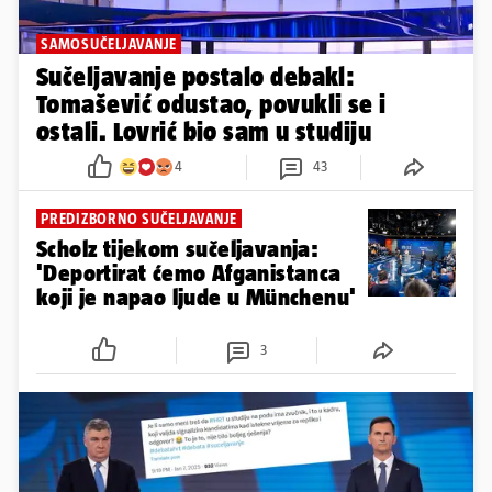
SAMOSUČELJAVANJE
Sučeljavanje postalo debakl:
Tomašević odustao, povukli se i
ostali. Lovrić bio sam u studiju
4
43
PREDIZBORNO SUČELJAVANJE
Scholz tijekom sučeljavanja:
'Deportirat ćemo Afganistanca
koji je napao ljude u Münchenu'
3