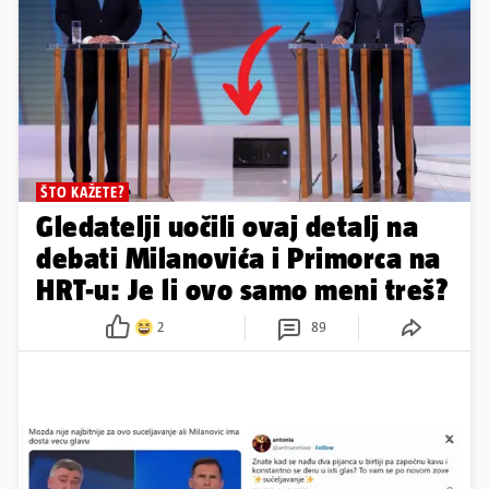
ŠTO KAŽETE?
Gledatelji uočili ovaj detalj na
debati Milanovića i Primorca na
HRT-u: Je li ovo samo meni treš?
2
89