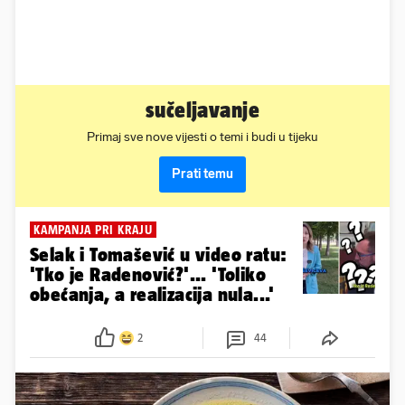
sučeljavanje
Primaj sve nove vijesti o temi i budi u tijeku
Prati temu
KAMPANJA PRI KRAJU
Selak i Tomašević u video ratu:
'Tko je Radenović?'... 'Toliko
obećanja, a realizacija nula...'
2
44