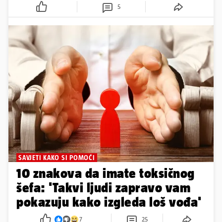
5
SAVJETI KAKO SI POMOĆI
10 znakova da imate toksičnog
šefa: 'Takvi ljudi zapravo vam
pokazuju kako izgleda loš vođa'
7
25