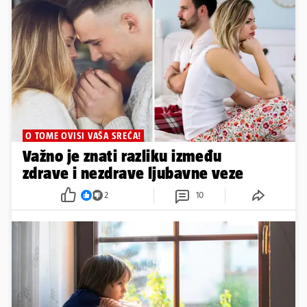
O TOME OVISI VAŠA SREĆA!
Važno je znati razliku između
zdrave i nezdrave ljubavne veze
2
10