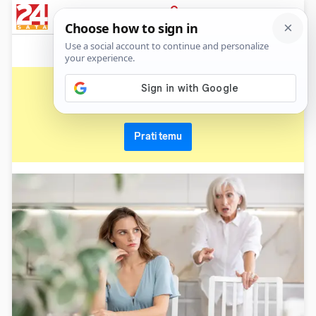
News
Show
Sport
Life&style
Video
Express
PRIJAVA
toksična ponašanja
Primaj sve nove vijesti o temi i budi u tijeku
Prati temu