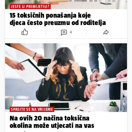
JESTE LI PRIMIJETILI?
15 toksičnih ponašanja koje
djeca često preuzmu od roditelja
4
SPASITE SE NA VRIJEME
Na ovih 20 načina toksična
okolina može utjecati na vas